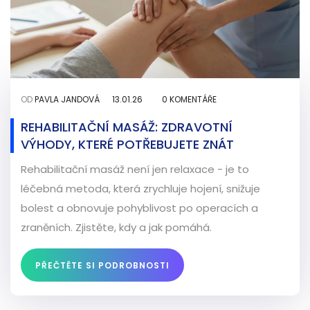
OD
PAVLA JANDOVÁ
13.01.26
0 KOMENTÁŘE
REHABILITAČNÍ MASÁŽ: ZDRAVOTNÍ
VÝHODY, KTERÉ POTŘEBUJETE ZNÁT
Rehabilitační masáž není jen relaxace - je to
léčebná metoda, která zrychluje hojení, snižuje
bolest a obnovuje pohyblivost po operacích a
zraněních. Zjistěte, kdy a jak pomáhá.
PŘEČTĚTE SI PODROBNOSTI