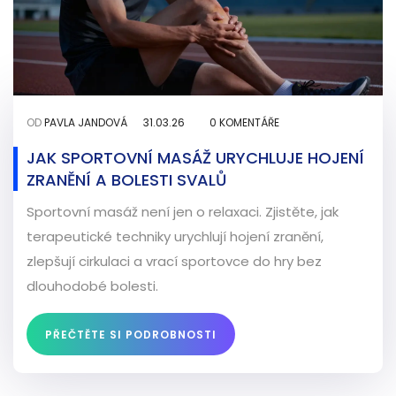
OD
PAVLA JANDOVÁ
31.03.26
0 KOMENTÁŘE
JAK SPORTOVNÍ MASÁŽ URYCHLUJE HOJENÍ
ZRANĚNÍ A BOLESTI SVALŮ
Sportovní masáž není jen o relaxaci. Zjistěte, jak
terapeutické techniky urychlují hojení zranění,
zlepšují cirkulaci a vrací sportovce do hry bez
dlouhodobé bolesti.
PŘEČTĚTE SI PODROBNOSTI