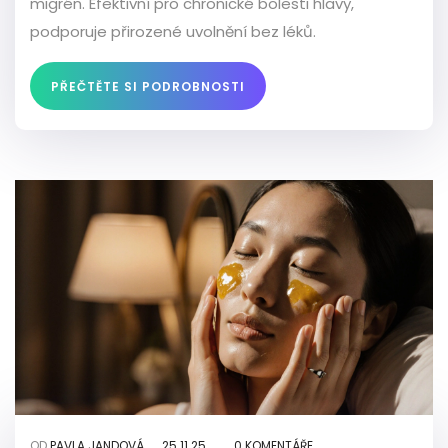
migrén. Efektivní pro chronické bolesti hlavy,
podporuje přirozené uvolnění bez léků.
PŘEČTĚTE SI PODROBNOSTI
OD
PAVLA JANDOVÁ
25.11.25
0 KOMENTÁŘE