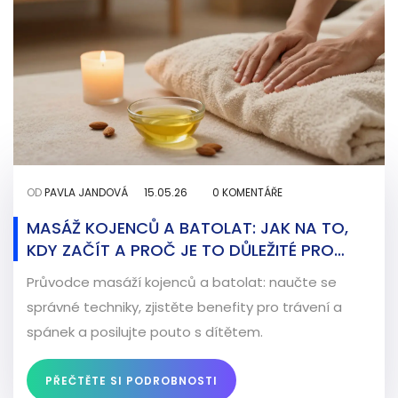
OD
PAVLA JANDOVÁ
15.05.26
0 KOMENTÁŘE
MASÁŽ KOJENCŮ A BATOLAT: JAK NA TO,
KDY ZAČÍT A PROČ JE TO DŮLEŽITÉ PRO
VÝVOJ DÍTĚTE
Průvodce masáží kojenců a batolat: naučte se
správné techniky, zjistěte benefity pro trávení a
spánek a posilujte pouto s dítětem.
PŘEČTĚTE SI PODROBNOSTI