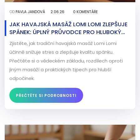
OD
PAVLA JANDOVÁ
2.06.26
0 KOMENTÁŘE
JAK HAVAJSKÁ MASÁŽ LOMI LOMI ZLEPŠUJE
SPÁNEK: ÚPLNÝ PRŮVODCE PRO HLUBOKÝ
ODPOČINEK
Zjistěte, jak tradiční havajská masáž Lomi Lomi
účinně snižuje stres a zlepšuje kvalitu spánku.
Přečtěte si o vědeckém základu, rozdílech oproti
jiným masáží a praktických tipech pro hlubší
odpočinek.
PŘEČTĚTE SI PODROBNOSTI