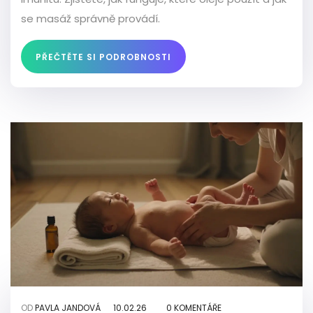
se masáž správně provádí.
PŘEČTĚTE SI PODROBNOSTI
OD
PAVLA JANDOVÁ
10.02.26
0 KOMENTÁŘE