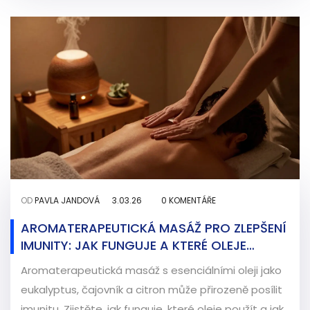
OD
PAVLA JANDOVÁ
3.03.26
0 KOMENTÁŘE
AROMATERAPEUTICKÁ MASÁŽ PRO ZLEPŠENÍ
IMUNITY: JAK FUNGUJE A KTERÉ OLEJE
POUŽÍT
Aromaterapeutická masáž s esenciálními oleji jako
eukalyptus, čajovník a citron může přirozeně posílit
imunitu. Zjistěte, jak funguje, které oleje použít a jak