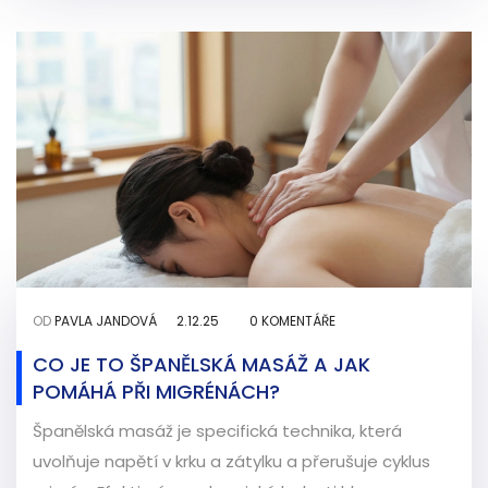
OD
PAVLA JANDOVÁ
2.12.25
0 KOMENTÁŘE
CO JE TO ŠPANĚLSKÁ MASÁŽ A JAK
POMÁHÁ PŘI MIGRÉNÁCH?
Španělská masáž je specifická technika, která
uvolňuje napětí v krku a zátylku a přerušuje cyklus