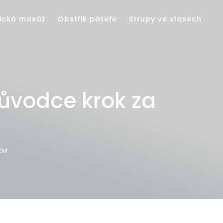
ická masáž
Obstřik páteře
Strupy ve vlasech
růvodce krok za
KEM