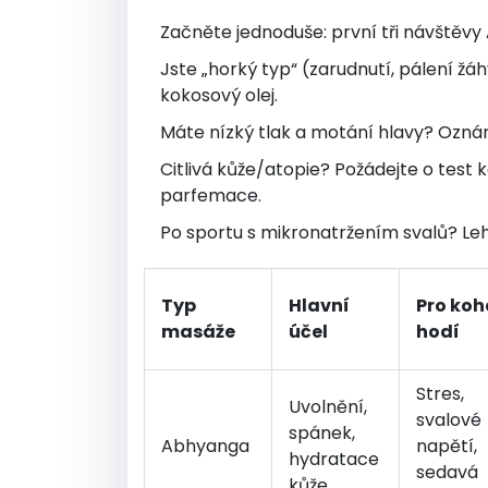
Začněte jednoduše: první tři návštěvy
Jste „horký typ“ (zarudnutí, pálení ž
kokosový olej.
Máte nízký tlak a motání hlavy? Oznámt
Citlivá kůže/atopie? Požádejte o test 
parfemace.
Po sportu s mikronatržením svalů? Leh
Typ
Hlavní
Pro koh
masáže
účel
hodí
Stres,
Uvolnění,
svalové
spánek,
Abhyanga
napětí,
hydratace
sedavá
kůže