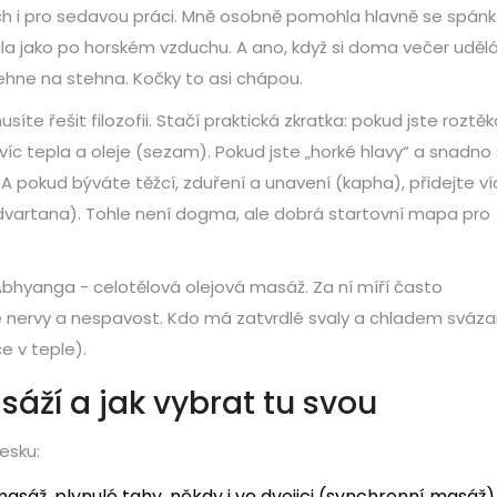
ch i pro sedavou práci. Mně osobně pomohla hlavně se spá
la jako po horském vzduchu. A ano, když si doma večer udě
lehne na stehna. Kočky to asi chápou.
íte řešit filozofii. Stačí praktická zkratka: pokud jste roztěk
íc tepla a oleje (sezam). Pokud jste „horké hlavy“ a snadno
). A pokud býváte těžcí, zduření a unavení (kapha), přidejte v
dvartana). Tohle není dogma, ale dobrá startovní mapa pro
bhyanga - celotělová olejová masáž. Za ní míří často
té nervy a nespavost. Kdo má zatvrdlé svaly a chladem sváz
e v teple).
áží a jak vybrat tu svou
esku:
sáž, plynulé tahy, někdy i ve dvojici (synchronní masáž)