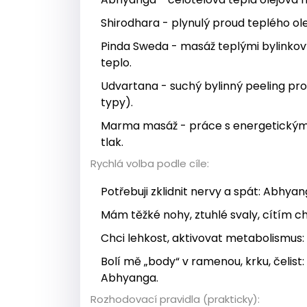
Shirodhara - plynulý proud teplého ole
Pinda Sweda - masáž teplými bylinkovým
teplo.
Udvartana - suchý bylinný peeling pro
typy).
Marma masáž - práce s energetickými 
tlak.
Rychlá volba podle cíle:
Potřebuji zklidnit nervy a spát: Abhya
Mám těžké nohy, ztuhlé svaly, cítím c
Chci lehkost, aktivovat metabolismus:
Bolí mě „body“ v ramenou, krku, čelis
Abhyanga.
Rozhodovací pravidla (prakticky):