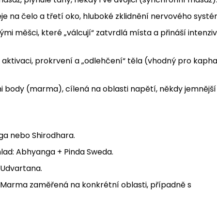
je na čelo a třetí oko, hluboké zklidnění nervového systé
i měšci, které „válcují“ zatvrdlá místa a přináší intenziv
 aktivaci, prokrvení a „odlehčení“ těla (vhodný pro kaph
body (marma), cílená na oblasti napětí, někdy jemnější
nga nebo Shirodhara.
hlad: Abhyanga + Pinda Sweda.
 Udvartana.
t: Marma zaměřená na konkrétní oblasti, případně s