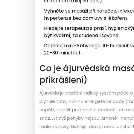
Shirodhara (olej na čelo).
Vyhněte se masáži při horečce, infekci
hypertenze bez domluvy s lékařem.
Hledejte terapeuta s praxí, hygienick
být kvalitní, za studena lisované.
Domácí mini-Abhyanga: 10-15 minut več
20-30 minutách.
Co je ájurvédská masá
přikrášlení)
Ájurvéda je tradiční indický systém péče o
plynulé tahy, tlak na energetické body (ma
napětí, zlepšit prokrvení a podpořit přiroz
snáz. A když pohyby nejsou „trhané“, nervo
malé zázraky: klidnější dech, měkčí břicho,