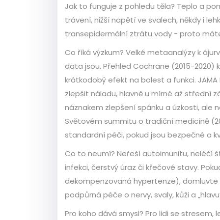
Jak to funguje z pohledu těla? Teplo a pom
trávení, nižší napětí ve svalech, někdy i lehk
transepidermální ztrátu vody - proto máte 
Co říká výzkum? Velké metaanalýzy k áju
data jsou. Přehled Cochrane (2015-2020) k
krátkodobý efekt na bolest a funkci. JAMA 
zlepšit náladu, hlavně u mírné až střední z
náznakem zlepšení spánku a úzkosti, ale ne
Světovém summitu o tradiční medicíně (20
standardní péči, pokud jsou bezpečné a kv
Co to neumí? Neřeší autoimunitu, neléčí št
infekci, čerstvý úraz či křečové stavy. P
dekompenzovaná hypertenze), domluvte se 
podpůrná péče o nervy, svaly, kůži a „hlavu
Pro koho dává smysl? Pro lidi se stresem,