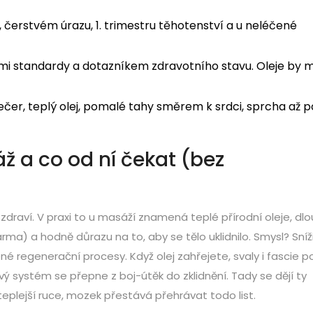
, čerstvém úrazu, 1. trimestru těhotenství a u neléčené
ými standardy a dotazníkem zdravotního stavu. Oleje by 
er, teplý olej, pomalé tahy směrem k srdci, sprcha až p
ž a co od ní čekat (bez
 zdraví. V praxi to u masáží znamená teplé přírodní oleje, dl
rma) a hodně důrazu na to, aby se tělo uklidnilo. Smysl? Sníž
ené regenerační procesy. Když olej zahřejete, svaly i fascie p
vý systém se přepne z boj-útěk do zklidnění. Tady se dějí ty
 teplejší ruce, mozek přestává přehrávat todo list.