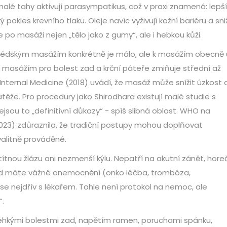
alé tahy aktivují parasympatikus, což v praxi znamená: lepší
ý pokles krevního tlaku. Oleje navíc vyživují kožní bariéru a sniž
po masáži nejen „tělo jako z gumy“, ale i hebkou kůži.
rvédským masážím konkrétně je málo, ale k masážím obecně 
 masážím pro bolest zad a krční páteře zmiňuje střední až
Internal Medicine (2018) uvádí, že masáž může snížit úzkost 
átěže. Pro procedury jako Shirodhara existují malé studie s
jsou to „definitivní důkazy“ - spíš slibná oblast. WHO na
23) zdůraznila, že tradiční postupy mohou doplňovat
alitně prováděné.
ítnou žlázu ani nezmenší kýlu. Nepatří na akutní zánět, hore
okud máte vážné onemocnění (onko léčba, trombóza,
nejdřív s lékařem. Tohle není protokol na nemoc, ale
“.
 lehkými bolestmi zad, napětím ramen, poruchami spánku,