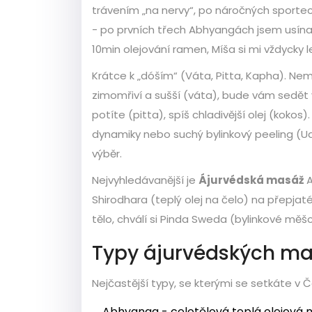
trávením „na nervy“, po náročných sporte
- po prvních třech Abhyangách jsem usína
10min olejování ramen, Míša si mi vždycky 
Krátce k „dóším“ (Váta, Pitta, Kapha). Nemus
zimomřiví a sušší (váta), bude vám sedět v
potíte (pitta), spíš chladivější olej (kokos
dynamiky nebo suchý bylinkový peeling (U
výběr.
Nejvyhledávanější je
Ájurvédská masáž
A
Shirodhara (teplý olej na čelo) na přepja
tělo, chválí si Pinda Sweda (bylinkové měšc
Typy ájurvédských mas
Nejčastější typy, se kterými se setkáte v Č
Abhyanga - celotělová teplá olejová ma