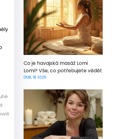
měly
o
Co je havajská masáž Lomi
Lomi? Vše, co potřebujete vědět
DUB, 18 2025
ouhé
it
ovolí