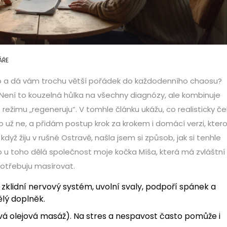
ÁŘE
í tělo a dá vám trochu větší pořádek do každodenního chaosu?
Není to kouzelná hůlka na všechny diagnózy, ale kombinuje
 režimu „regeneruju“. V tomhle článku ukážu, co realisticky če
o už ne, a přidám postup krok za krokem i domácí verzi, kter
yž žiju v rušné Ostravě, našla jsem si způsob, jak si tenhle
o u toho dělá společnost moje kočka Míša, která má zvláštní
potřebuju masírovat.
i zklidní nervový systém, uvolní svaly, podpoří spánek a
ělý doplněk.
vá olejová masáž). Na stres a nespavost často pomůže i