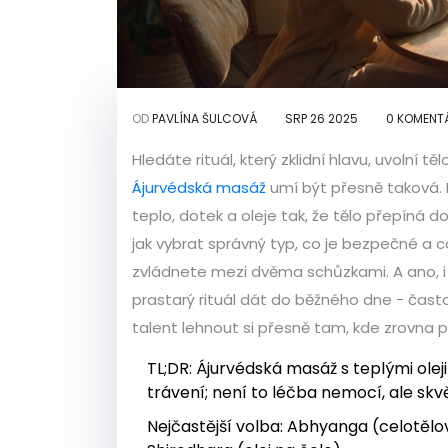
OD
PAVLÍNA ŠULCOVÁ
SRP 26 2025
0 KOMENT
Hledáte rituál, který zklidní hlavu, uvoln
Ájurvédská masáž
umí být přesně taková. 
teplo, dotek a oleje tak, že tělo přepíná do
jak vybrat správný typ, co je bezpečné a c
zvládnete mezi dvěma schůzkami. A ano, i kd
prastarý rituál dát do běžného dne - čast
talent lehnout si přesně tam, kde zrovna 
TL;DR: Ájurvédská masáž s teplými olej
trávení; není to léčba nemocí, ale skv
Nejčastější volba: Abhyanga (celotělo