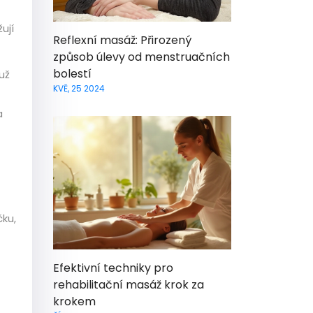
ují
Reflexní masáž: Přirozený
způsob úlevy od menstruačních
bolestí
už
KVĚ, 25 2024
a
čku,
Efektivní techniky pro
rehabilitační masáž krok za
krokem