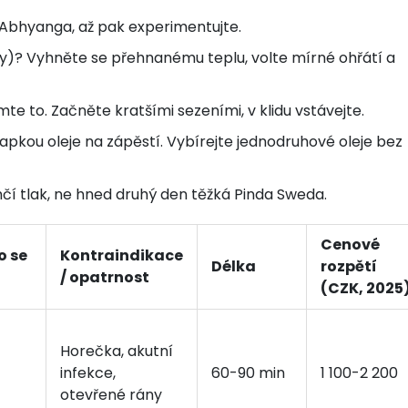
 Abhyanga, až pak experimentujte.
áhy)? Vyhněte se přehnanému teplu, volte mírné ohřátí a
e to. Začněte kratšími sezeními, v klidu vstávejte.
kapkou oleje na zápěstí. Vybírejte jednodruhové oleje bez
čí tlak, ne hned druhý den těžká Pinda Sweda.
Cenové
o se
Kontraindikace
Délka
rozpětí
/ opatrnost
(CZK, 2025
Horečka, akutní
infekce,
60-90 min
1 100-2 200
otevřené rány