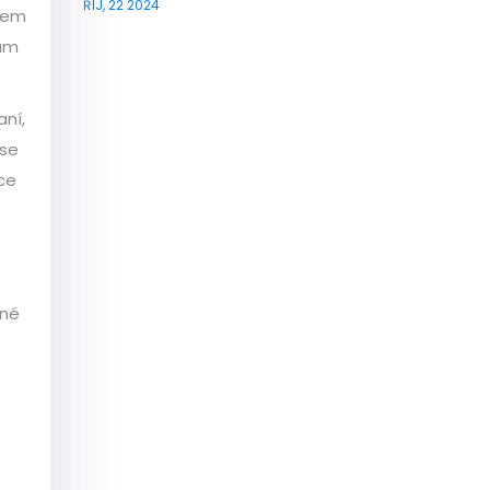
ŘÍJ, 22 2024
nkem
lám
aní,
 se
íce
ané
.