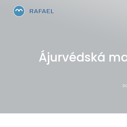
Ájurvédská mas
D