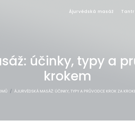
Ájurvédská masáž
Tantr
áž: účinky, typy a p
krokem
OMŮ
ÁJURVÉDSKÁ MASÁŽ: ÚČINKY, TYPY A PRŮVODCE KROK ZA KRO