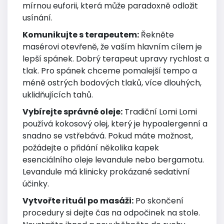
mírnou euforii, která může paradoxně odložit
usínání.
Komunikujte s terapeutem:
Řekněte
masérovi otevřeně, že vaším hlavním cílem je
lepší spánek. Dobrý terapeut upravy rychlost a
tlak. Pro spánek chceme pomalejší tempo a
méně ostrých bodových tlaků, více dlouhých,
uklidňujících tahů.
Vybírejte správné oleje:
Tradiční Lomi Lomi
používá kokosový olej, který je hypoalergenní a
snadno se vstřebává. Pokud máte možnost,
požádejte o přidání několika kapek
esenciálního oleje levandule nebo bergamotu.
Levandule má klinicky prokázané sedativní
účinky.
Vytvořte rituál po masáži:
Po skončení
procedury si dejte čas na odpočinek na stole.