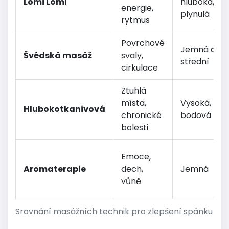
Lomi Lomi
hluboká,
energie,
plynulá
rytmus
Povrchové
Jemná až
Švédská masáž
svaly,
střední
cirkulace
Ztuhlá
místa,
Vysoká,
Hlubokotkanivová
chronické
bodová
bolesti
Emoce,
Aromaterapie
dech,
Jemná
vůně
Srovnání masážních technik pro zlepšení spánku