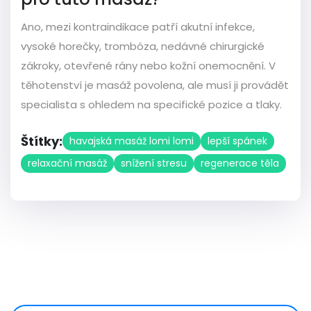
Ano, mezi kontraindikace patří akutní infekce,
vysoké horečky, trombóza, nedávné chirurgické
zákroky, otevřené rány nebo kožní onemocnění. V
těhotenství je masáž povolena, ale musí ji provádět
specialista s ohledem na specifické pozice a tlaky.
Štítky:
havajská masáž lomi lomi
lepší spánek
relaxační masáž
snížení stresu
regenerace těla