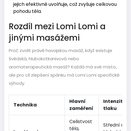
jejich efektivně uvolňuje, což zvyšuje celkovou
pohodu těla.
Rozdíl mezi Lomi Lomi a
jinými masážemi
Proč zvolit právě havajskou masáž, když existuje
švédská, hlubokotkanivová nebo
aromaterapeutická masáž? Každá má své místo,
ale pro cíl zlepšení spánku má Lomi Lomi specifické
výhody.
Hlavní
Intenzita
Technika
zaměření
tlaku
Celistvost
Střední až
těla,