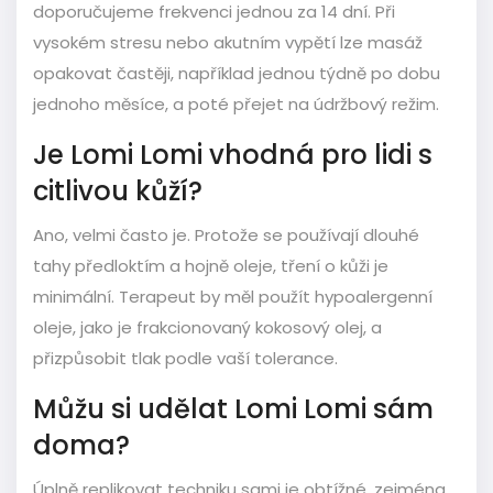
doporučujeme frekvenci jednou za 14 dní. Při
vysokém stresu nebo akutním vypětí lze masáž
opakovat častěji, například jednou týdně po dobu
jednoho měsíce, a poté přejet na údržbový režim.
Je Lomi Lomi vhodná pro lidi s
citlivou kůží?
Ano, velmi často je. Protože se používají dlouhé
tahy předloktím a hojně oleje, tření o kůži je
minimální. Terapeut by měl použít hypoalergenní
oleje, jako je frakcionovaný kokosový olej, a
přizpůsobit tlak podle vaší tolerance.
Můžu si udělat Lomi Lomi sám
doma?
Úplně replikovat techniku sami je obtížné, zejména