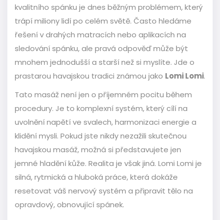
kvalitního spánku je dnes běžným problémem, který
trápí miliony lidí po celém světě. Často hledáme
řešení v drahých matracích nebo aplikacích na
sledování spánku, ale pravá odpověď může být
mnohem jednodušší a starší než si myslíte. Jde o
prastarou havajskou tradici známou jako
Lomi Lomi
.
Tato masáž není jen o příjemném pocitu během
procedury. Je to komplexní systém, který cílí na
uvolnění napětí ve svalech, harmonizaci energie a
klidění mysli. Pokud jste nikdy nezažili skutečnou
havajskou masáž, možná si představujete jen
jemné hladění kůže. Realita je však jiná. Lomi Lomi je
silná, rytmická a hluboká práce, která dokáže
resetovat váš nervový systém a připravit tělo na
opravdový, obnovující spánek.