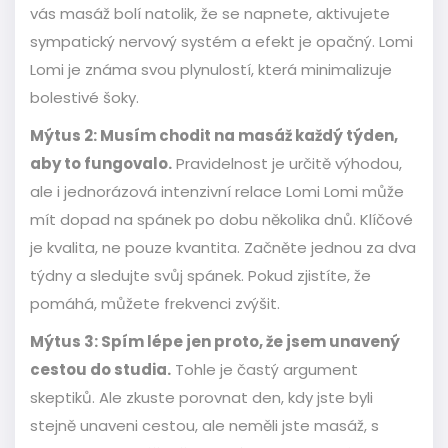
vás masáž bolí natolik, že se napnete, aktivujete
sympatický nervový systém a efekt je opačný. Lomi
Lomi je známa svou plynulostí, která minimalizuje
bolestivé šoky.
Mýtus 2: Musím chodit na masáž každý týden,
aby to fungovalo.
Pravidelnost je určitě výhodou,
ale i jednorázová intenzivní relace Lomi Lomi může
mít dopad na spánek po dobu několika dnů. Klíčové
je kvalita, ne pouze kvantita. Začněte jednou za dva
týdny a sledujte svůj spánek. Pokud zjistíte, že
pomáhá, můžete frekvenci zvýšit.
Mýtus 3: Spím lépe jen proto, že jsem unavený
cestou do studia.
Tohle je častý argument
skeptiků. Ale zkuste porovnat den, kdy jste byli
stejně unaveni cestou, ale neměli jste masáž, s