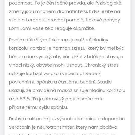
pozornost. To je částečně pravda, ale fyziologické
změny jsou mnohem dramatičtější. Když ležíte na
stole a terapeut provádí pomalé, tlakové pohyby
Lomi Lomi, vaše tělo reaguje okamžitě.
Prvním důležitým faktorem je snížení hladiny
kortizolu. Kortizol je hormon stresu, který by měl být
během dne vysoký, aby vás držel v bdělém stavu, a
v noci nízký, abyste mohli usnout. Chronický stres
udržuje kortizol vysoko i večer, což vede k
povrchnímu spánku a častému budění. Studie
ukazují, že pravidelná masáž snižuje hladinu kortizolu
až o 53 %. To je obrovský posun směrem k
přirozenému cyklu spánku.
Druhým faktorem je zvýšení serotoninu a dopaminu.
Serotonin je neurotransmiter, který nám dodává