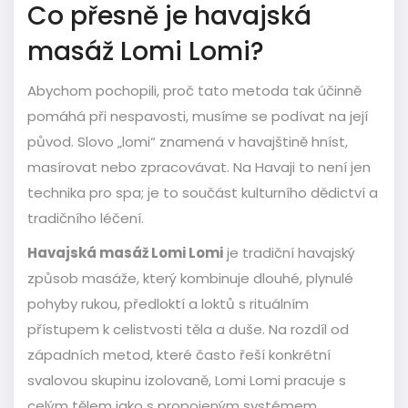
Co přesně je havajská
masáž Lomi Lomi?
Abychom pochopili, proč tato metoda tak účinně
pomáhá při nespavosti, musíme se podívat na její
původ. Slovo „lomi“ znamená v havajštině hníst,
masírovat nebo zpracovávat. Na Havaji to není jen
technika pro spa; je to součást kulturního dědictví a
tradičního léčení.
Havajská masáž Lomi Lomi
je
tradiční havajský
způsob masáže, který kombinuje dlouhé, plynulé
pohyby rukou, předloktí a loktů s rituálním
přístupem k celistvosti těla a duše
. Na rozdíl od
západních metod, které často řeší konkrétní
svalovou skupinu izolovaně, Lomi Lomi pracuje s
celým tělem jako s propojeným systémem.