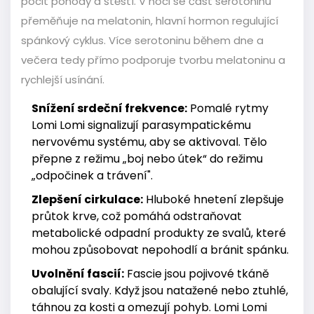
pocit pohody a štěstí. V noci se část serotoninu
přeměňuje na melatonin, hlavní hormon regulující
spánkový cyklus. Více serotoninu během dne a
večera tedy přímo podporuje tvorbu melatoninu a
rychlejší usínání.
Snížení srdeční frekvence:
Pomalé rytmy
Lomi Lomi signalizují parasympatickému
nervovému systému, aby se aktivoval. Tělo
přepne z režimu „boj nebo útek“ do režimu
„odpočinek a trávení".
Zlepšení cirkulace:
Hluboké hnetení zlepšuje
průtok krve, což pomáhá odstraňovat
metabolické odpadní produkty ze svalů, které
mohou způsobovat nepohodlí a bránit spánku.
Uvolnění fascií:
Fascie jsou pojivové tkáně
obalující svaly. Když jsou natažené nebo ztuhlé,
táhnou za kosti a omezují pohyb. Lomi Lomi