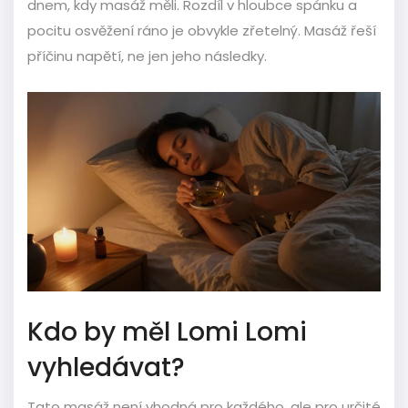
dnem, kdy masáž měli. Rozdíl v hloubce spánku a
pocitu osvěžení ráno je obvykle zřetelný. Masáž řeší
příčinu napětí, ne jen jeho následky.
Kdo by měl Lomi Lomi
vyhledávat?
Tato masáž není vhodná pro každého, ale pro určité