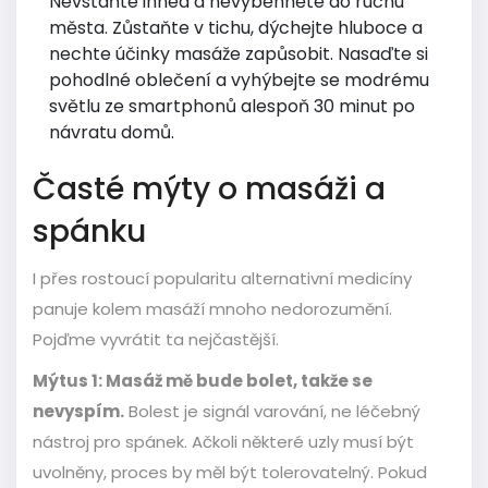
Nevstaňte ihned a nevyběhněte do ruchu
města. Zůstaňte v tichu, dýchejte hluboce a
nechte účinky masáže zapůsobit. Nasaďte si
pohodlné oblečení a vyhýbejte se modrému
světlu ze smartphonů alespoň 30 minut po
návratu domů.
Časté mýty o masáži a
spánku
I přes rostoucí popularitu alternativní medicíny
panuje kolem masáží mnoho nedorozumění.
Pojďme vyvrátit ta nejčastější.
Mýtus 1: Masáž mě bude bolet, takže se
nevyspím.
Bolest je signál varování, ne léčebný
nástroj pro spánek. Ačkoli některé uzly musí být
uvolněny, proces by měl být tolerovatelný. Pokud