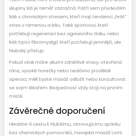
skupiny lidí je téměř zázračná. Patří sem především
lidé s chronickým stresem, kteří mají tendenci „hrát“
stres v ramenou a krku. Také sportovci, kteří
potřebují regeneraci bez agresivního tlaku, nebo
lidé trpící fibromyalgií, kteří potřebují jemnější, ale
hluboký přístup.
Pokud však máte akutní zánětlivé stavy, otevřená
rána, vysoké horečky nebo nedávno prodělali
operaci, měli byste masáž odložit nebo konzultovat
se svým lékařem. Bezpečnost vždy stojí na prvním
místě.
Závěrečné doporučení
Hledáte-li cestu k hlubšímu, obnovujícímu spánku
bez chemických pomocníků, havajská masáž Lomi