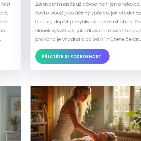
 řeší
Zdravotní masáž už dávno není jen o relaxaci,
ici,
často slouží jako účinný způsob, jak předchá
 vám
bolesti, zlepšit pohyblivost a zmírnit stres. T
 po
článek vysvětluje, jak zdravotní masáž funguj
pro koho je vhodná a co od ní můžete čekat.
ážu
Najdete zde i tipy, jak vybrat správného mas
ra nebo
a jaké benefity pravidelné masáže přináší do
PŘEČTĚTE SI PODROBNOSTI
kud
každodenního života. Praktické rady ocení vši
drahých
kdo chtějí pečovat o své zdraví, ať už sedí d
u počítače, sportují, nebo se jen chtějí cítit l