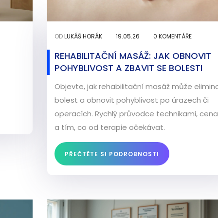
OD
LUKÁŠ HORÁK
19.05.26
0 KOMENTÁŘE
REHABILITAČNÍ MASÁŽ: JAK OBNOVIT
POHYBLIVOST A ZBAVIT SE BOLESTI
Objevte, jak rehabilitační masáž může elimin
bolest a obnovit pohyblivost po úrazech či
operacích. Rychlý průvodce technikami, cen
a tím, co od terapie očekávat.
PŘEČTĚTE SI PODROBNOSTI