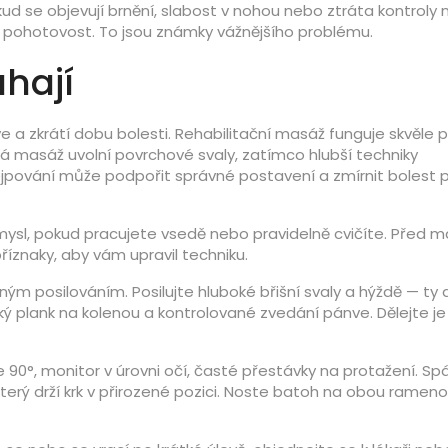
ud se objevují brnění, slabost v nohou nebo ztráta kontroly 
 pohotovost. To jsou známky vážnějšího problému.
hají
ve a zkrátí dobu bolesti. Rehabilitační masáž funguje skvěle 
á masáž uvolní povrchové svaly, zatímco hlubší techniky
Tejpování může podpořit správné postavení a zmírnit bolest p
sl, pokud pracujete vsedě nebo pravidelně cvičíte. Před m
říznaky, aby vám upravil techniku.
ým posilováním. Posilujte hluboké břišní svaly a hýždě — ty d
ký plank na kolenou a kontrolované zvedání pánve. Dělejte je
e 90°, monitor v úrovni očí, časté přestávky na protažení. Sp
terý drží krk v přirozené pozici. Noste batoh na obou ramen