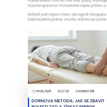
Pokud bolest trvá víc než dva týdny, zhoršuje
fyzioterapeutovi. Profesionál najde příčinu a
Bolesti zad nejsou trest, ale signál. Reagujt
Když budete jednat chytře, vrátíte se rychle
OD
PAVEL FILIPI
31.07.26
0 KOMENTÁŘE
DORNOVA METODA: JAK SE ZBAVIT
BOLESTI ZAD A ZÍSKAT ENERGII