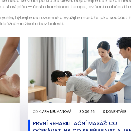
 se nebo se vrací po krátké úlevě, objednejte se k lékaři neb
 sestaví plán — často kombinaci terapie, cvičení a občas i te
e rychle, hýbejte se rozumně a využijte masáže jako součást ř
 k běžnému životu bez bolesti.
OD
KLARA NEUMANOVÁ
30.06.26
0 KOMENTÁŘE
PRVNÍ REHABILITAČNÍ MASÁŽ: CO
OČEKÁVAT, NA CO SE PŘIPRAVIT A JA