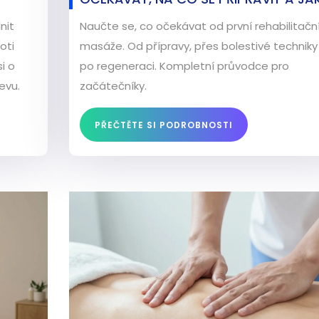
DOSÁHNOUT VÝSLEDKŮ
nit
Naučte se, co očekávat od první rehabilitačn
oti
masáže. Od přípravy, přes bolestivé techniky
i o
po regeneraci. Kompletní průvodce pro
evu.
začátečníky.
PŘEČTĚTE SI PODROBNOSTI