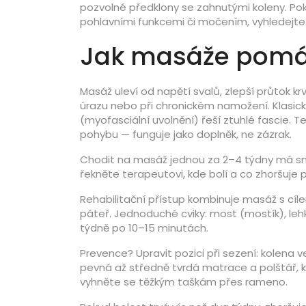
pozvolné předklony se zahnutými koleny. Pok
pohlavními funkcemi či močením, vyhledejte
Jak masáže pomá
Masáž uleví od napětí svalů, zlepší průtok kr
úrazu nebo při chronickém namožení. Klasick
(myofasciální uvolnění) řeší ztuhlé fascie. 
pohybu — funguje jako doplněk, ne zázrak.
Chodit na masáž jednou za 2–4 týdny má smy
řekněte terapeutovi, kde bolí a co zhoršuje p
Rehabilitační přístup kombinuje masáž s cílen
páteř. Jednoduché cviky: most (mostík), leh
týdně po 10–15 minutách.
Prevence? Upravit pozici při sezení: kolena v
pevná až středně tvrdá matrace a polštář, k
vyhněte se těžkým taškám přes rameno.