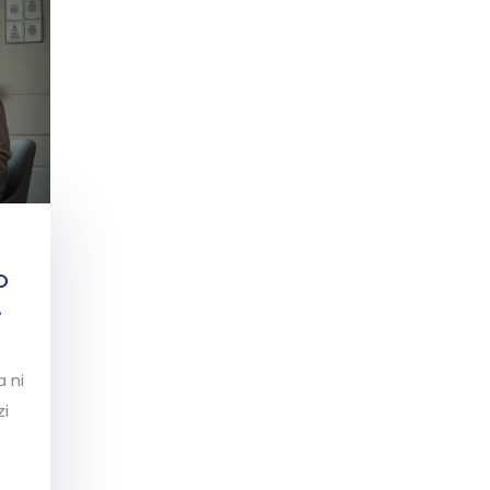
O
 ni
zi