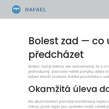
Bolest zad — co 
předcházet
Bolest zad je běžná, ale neznamená, že s ní m
jednoduchý: zastavte náhlé pohyby, dejte s
ležení zhorší ztuhlost, krátká procházka s 
Okamžitá úleva 
Na akutní bolest pomůže kombinace tepla a c
minut, poté teplo pro uvolnění svalů. Lehké 