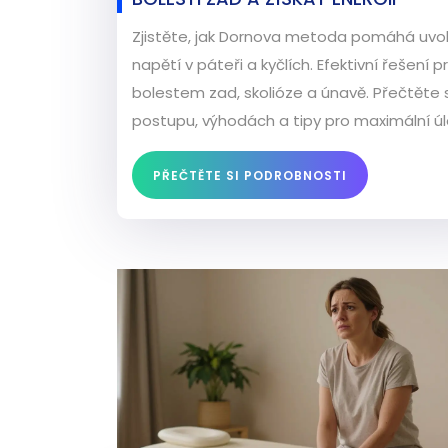
Zjistěte, jak Dornova metoda pomáhá uvol
napětí v páteři a kyčlích. Efektivní řešení pr
bolestem zad, skolióze a únavě. Přečtěte s
postupu, výhodách a tipy pro maximální úl
PŘEČTĚTE SI PODROBNOSTI