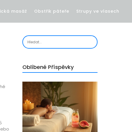
ická masáž
Obstřik páteře
Strupy ve vlasech
Oblíbené Příspěvky
uhé
5
 nebo