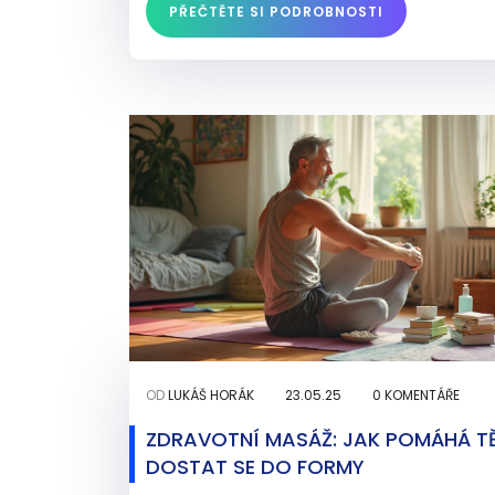
PŘEČTĚTE SI PODROBNOSTI
OD
LUKÁŠ HORÁK
23.05.25
0 KOMENTÁŘE
ZDRAVOTNÍ MASÁŽ: JAK POMÁHÁ T
DOSTAT SE DO FORMY