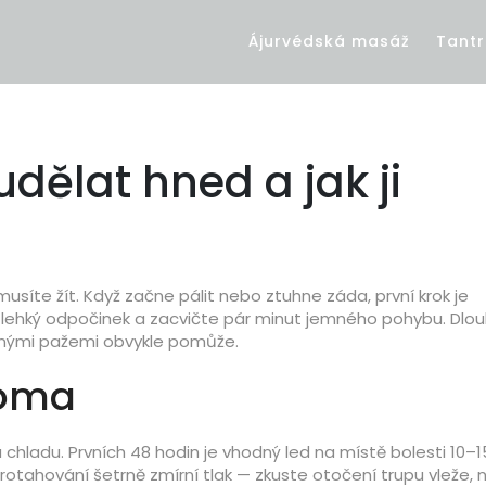
Ájurvédská masáž
Tantr
udělat hned a jak ji
usíte žít. Když začne pálit nebo ztuhne záda, první krok je
i lehký odpočinek a zacvičte pár minut jemného pohybu. Dlo
volnými pažemi obvykle pomůže.
doma
hladu. Prvních 48 hodin je vhodný led na místě bolesti 10–1
protahování šetrně zmírní tlak — zkuste otočení trupu vleže,