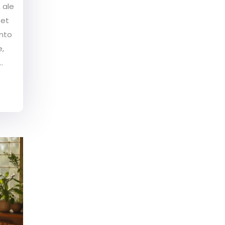
 ale
zet
ento
e,
éra
chni,
enně
épe.