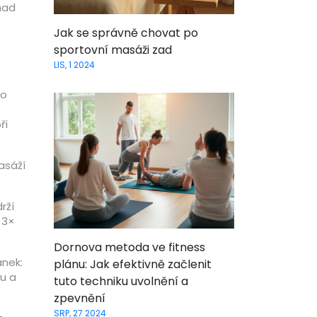
nad
Jak se správně chovat po
sportovní masáži zad
LIS, 1 2024
po
ři
asáží
rží
 3×
Dornova metoda ve fitness
ánek:
plánu: Jak efektivně začlenit
ou a
tuto techniku uvolnění a
zpevnění
SRP, 27 2024