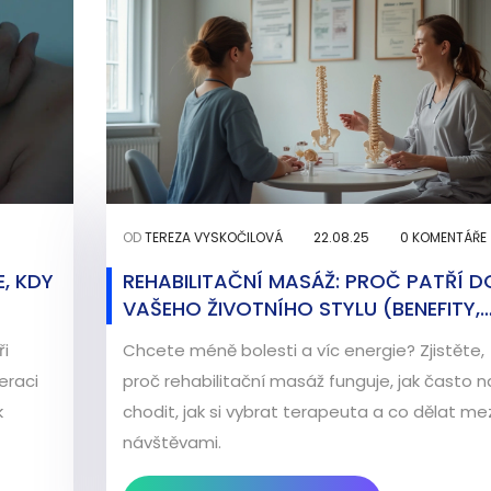
OD
TEREZA VYSKOČILOVÁ
22.08.25
0 KOMENTÁŘE
, KDY
REHABILITAČNÍ MASÁŽ: PROČ PATŘÍ D
VAŠEHO ŽIVOTNÍHO STYLU (BENEFITY,
FREKVENCE, BEZPEČÍ)
ři
Chcete méně bolesti a víc energie? Zjistěte,
eraci
proč rehabilitační masáž funguje, jak často na
k
chodit, jak si vybrat terapeuta a co dělat me
návštěvami.