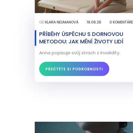
OD
KLARA NEUMANOVÁ
19.06.26
0 KOMENTÁŘE
PŘÍBĚHY ÚSPĚCHU S DORNOVOU
METODOU: JAK MĚNÍ ŽIVOTY LIDÍ
Anna popisuje svůj strach z invalidity.
PŘEČTĚTE SI PODROBNOSTI