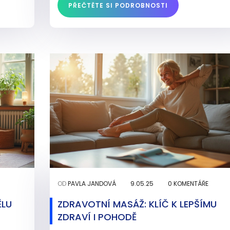
PŘEČTĚTE SI PODROBNOSTI
OD
PAVLA JANDOVÁ
9.05.25
0 KOMENTÁŘE
ĚLU
ZDRAVOTNÍ MASÁŽ: KLÍČ K LEPŠÍMU
ZDRAVÍ I POHODĚ