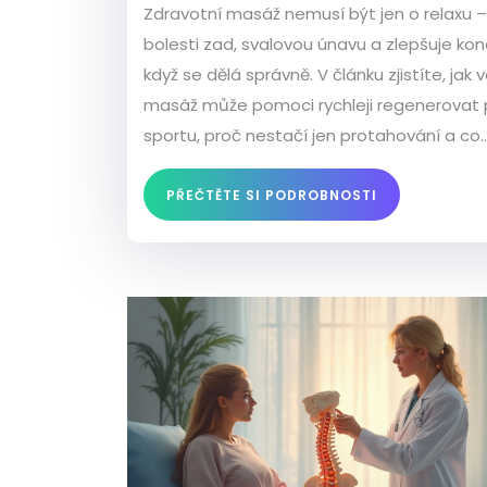
Zdravotní masáž nemusí být jen o relaxu –
bolesti zad, svalovou únavu a zlepšuje kond
když se dělá správně. V článku zjistíte, jak
masáž může pomoci rychleji regenerovat
sportu, proč nestačí jen protahování a co
všechno se během masáže v těle děje. Uk
taky pár tipů, co si hlídat při výběru masé
PŘEČTĚTE SI PODROBNOSTI
jaké rychlé cviky zakomponovat doma. Po
hledáte cestu, jak zlepšit svoje tělo i bez 
posiloven, čtěte dál.