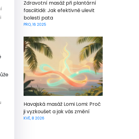
Zdravotní masáž při plantární
í
fasciitidě: Jak efektivně ulevit
i
bolesti pata
PRO, 16 2025
é
může
u
Havajská masáž Lomi Lomi: Proč
ji vyzkoušet a jak vás změní
KVĚ, 8 2026