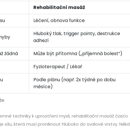
Rehabilitační masáž
esu
Léčení, obnova funkce
Hluboký tlak, trigger pointy, destrukce
hyby
adhezí
až žádná
Může být přítomna („příjemná bolest“)
Fyzioterapeut / Lékař
ou
Podle plánu (např. 2x týdně po dobu
měsíce)
že
emné techniky k uprostření mysli, rehabilitační masáž často
e sílu, která musí proniknout hluboko do svalové vrstvy. Někd