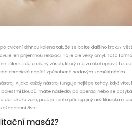
o cvičení drhnou kolena tak, že se boíte dalšího kroku? Vět
vuje jen příjemnou relaxaci. To je ale velký omyl. Tato form
ím tělem. Jde o cílený zásah, který má za úkol opravit to, co
zu, nebo chronické napětí způsobené sedavým zaměstnáním.
ástroj. A jako každý nástroj funguje nejlépe tehdy, když víte, 
te bolestmi kloubů, máte následky po operaci nebo se potýká
ál. Ukážu vám, proč je tento přístup jiný než klasická mas
každodenní život.
litační masáž?