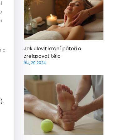
í
o
u
Jak ulevit krční páteři a
a a
zrelaxovat tělo
ŘÍJ, 29 2024
).