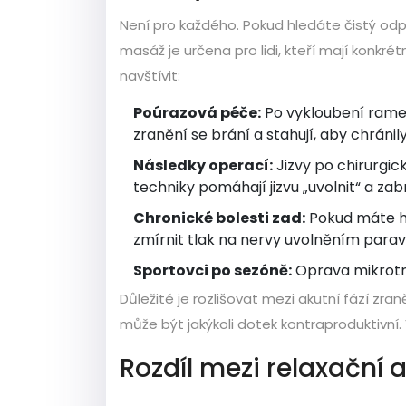
Není pro každého. Pokud hledáte čistý odp
masáž je určena pro lidi, kteří mají konkrét
navštívit:
Poúrazová péče:
Po vykloubení ramen
zranění se brání a stahují, aby chrán
Následky operací:
Jizvy po chirurgic
techniky pomáhají jizvu „uvolnit“ a zab
Chronické bolesti zad:
Pokud máte he
zmírnit tlak na nervy uvolněním parav
Sportovci po sezóně:
Oprava mikrotr
Důležité je rozlišovat mezi akutní fází zr
může být jakýkoli dotek kontraproduktivní.
Rozdíl mezi relaxační 