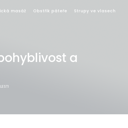
ická masáž
Obstřik páteře
Strupy ve vlasech
pohyblivost a
LESTI