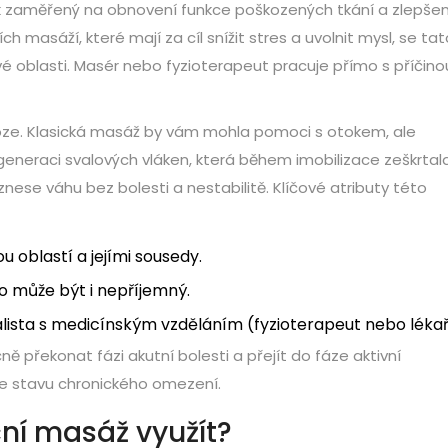
k zaměřený na obnovení funkce poškozených tkání a zlepšen
ch masáží, které mají za cíl snížit stres a uvolnit mysl, se tat
 oblasti. Masér nebo fyzioterapeut pracuje přímo s příčino
noze. Klasická masáž by vám mohla pomoci s otokem, ale
eneraci svalových vláken, která během imobilizace zeškrtal
 znese váhu bez bolesti a nestabilitě. Klíčové atributy této
u oblastí a jejími sousedy.
sto může být i nepříjemný.
alista s medicínským vzděláním (fyzioterapeut nebo lékař
čně
překonat fázi akutní bolesti a přejít do fáze aktivní
ve stavu chronického omezení.
ční masáž využít?