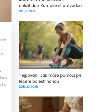
celulitidou: Komplexní průvodce
BŘE, 4 2024
šina
a
 je
k
Tejpování: Jak může pomoci při
te s
léčení bolesti nohou
áž u
DUB, 22 2025