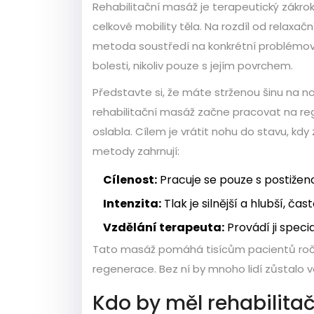
Rehabilitační masáž
je
terapeutický zákro
celkové mobility těla
.
Na rozdíl od relaxační
metoda soustředí na konkrétní problémové
bolesti, nikoliv pouze s jejím povrchem.
Představte si, že máte strženou šinu na 
rehabilitační masáž začne pracovat na reg
oslabla. Cílem je vrátit nohu do stavu, kdy
metody zahrnují:
Cílenost:
Pracuje se pouze s postiženo
Intenzita:
Tlak je silnější a hlubší, ča
Vzdělání terapeuta:
Provádí ji speci
Tato masáž
pomáhá tisícům pacientů ro
regenerace. Bez ní by mnoho lidí zůstalo 
Kdo by měl rehabilita