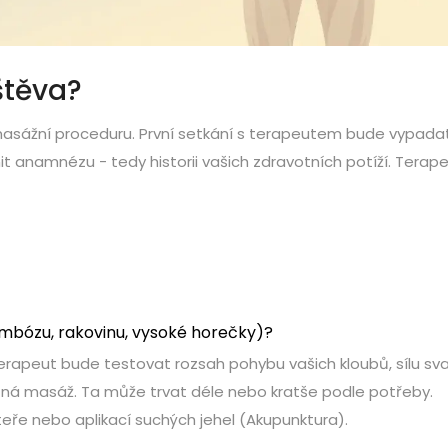
štěva?
masážní proceduru. První setkání s terapeutem bude vypada
t anamnézu - tedy historii vašich zdravotních potíží. Terap
ombózu, rakovinu, vysoké horečky)?
Terapeut bude testovat rozsah pohybu vašich kloubů, sílu sva
tná masáž. Ta může trvat déle nebo kratše podle potřeby.
eře nebo aplikací suchých jehel (
Akupunktura
).