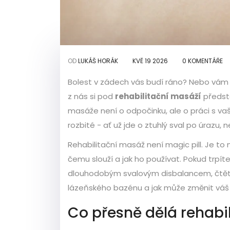
OD
LUKÁŠ HORÁK
KVĚ 19 2026
0 KOMENTÁŘE
Bolest v zádech vás budí ráno? Nebo vám p
z nás si pod
rehabilitační masáží
předsta
masáže není o odpočinku, ale o práci s vaš
rozbité - ať už jde o ztuhlý sval po úra
Rehabilitační masáž není magic pill. Je to n
čemu slouží a jak ho používat. Pokud trpí
dlouhodobým svalovým disbalancem, čtěte d
lázeňského bazénu a jak může změnit váš 
Co přesně dělá rehabi