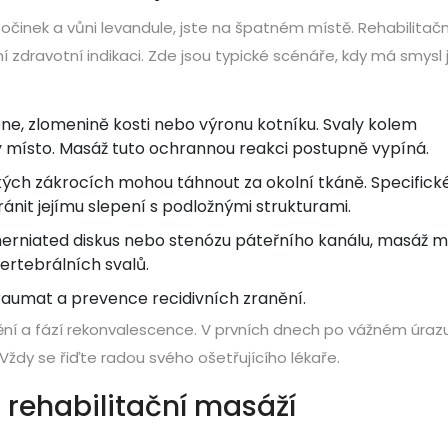
očinek a vůni levandule, jste na špatném místě. Rehabilitačn
ní zdravotní indikaci. Zde jsou typické scénáře, kdy má smysl j
e, zlomenině kosti nebo výronu kotníku. Svaly kolem
ily místo. Masáž tuto ochrannou reakci postupně vypíná.
kých zákrocích mohou táhnout za okolní tkáně. Specifick
ránit jejímu slepení s podložnými strukturami.
rniated diskus nebo stenózu páteřního kanálu, masáž 
ertebrálních svalů.
aumat a prevence recidivních zranění.
anění a fází rekonvalescence. V prvních dnech po vážném úraz
 Vždy se řiďte radou svého ošetřujícího lékaře.
a rehabilitační masáží