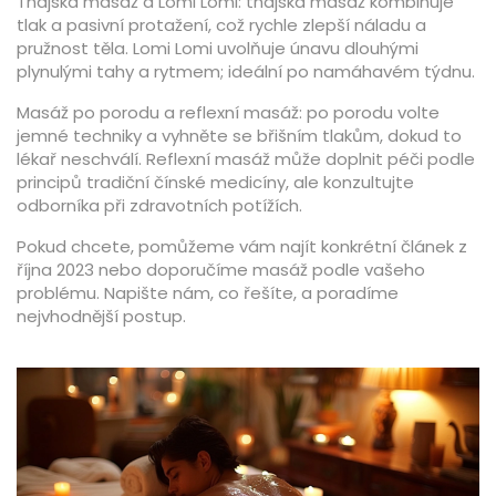
Thajská masáž a Lomi Lomi: thajská masáž kombinuje
tlak a pasivní protažení, což rychle zlepší náladu a
pružnost těla. Lomi Lomi uvolňuje únavu dlouhými
plynulými tahy a rytmem; ideální po namáhavém týdnu.
Masáž po porodu a reflexní masáž: po porodu volte
jemné techniky a vyhněte se břišním tlakům, dokud to
lékař neschválí. Reflexní masáž může doplnit péči podle
principů tradiční čínské medicíny, ale konzultujte
odborníka při zdravotních potížích.
Pokud chcete, pomůžeme vám najít konkrétní článek z
října 2023 nebo doporučíme masáž podle vašeho
problému. Napište nám, co řešíte, a poradíme
nejvhodnější postup.