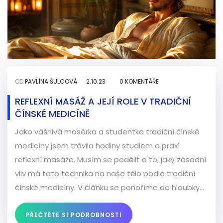
OD
PAVLÍNA ŠULCOVÁ
2.10.23
0 KOMENTÁŘE
REFLEXNÍ MASÁŽ A JEJÍ ROLE V TRADIČNÍ
ČÍNSKÉ MEDICÍNĚ
Jako vášnivá masérka a studentka tradiční čínské
medicíny jsem trávila hodiny studiem a praxí
reflexní masáže. Musím se podělit o to, jaký zásadní
vliv má tato technika na naše tělo podle tradiční
čínské medicíny. V článku se ponoříme do hloubky
tohoto fascinujícího tématu, zjistíme, jak reflexní
masáž přispívá k celkovému zdraví a harmonii těla.
PŘEČTĚTE SI PODROBNOSTI