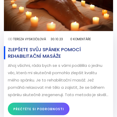
OD
TEREZA VYSKOČILOVÁ
30.10.23
0 KOMENTÁŘE
ZLEPŠETE SVŮJ SPÁNEK POMOCÍ
REHABILITAČNÍ MASÁŽE
Ahoj všichni, ráda bych se s vámi podělila o jednu
věc, která mi skutečně pomohla zlepšit kvalitu
mého spánku. Je to rehabilitační masáž. Jež
pomáhá relaxovat mé tělo a zajistit, že se během
spánku skutečně zregeneruji. Tato metoda je skvělá
nejen pro zlepšení spánku, ale také pro celkovou
relaxaci a obnovu energie. Skutečně doporučuji
PŘEČTĚTE SI PODROBNOSTI
vyzkoušet!