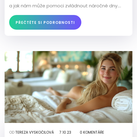
a jak nám může pomoci zvládnout náročné dny.
Pokud jste unaveni a hledáte přírodní způsob, jak se
cítit lépe, sledujte můj příspěvek o havajské masáži
PŘEČTĚTE SI PODROBNOSTI
Lomi Lomi.
OD
TEREZA VYSKOČILOVÁ
7.10.23
0 KOMENTÁŘE