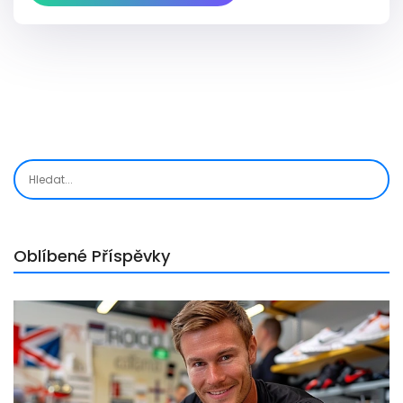
Přidejte se ke mně v tomto úchvatném objevování
starověkých tajemství léčení. Budete překvapeni,
jak může něco tak jednoduchého jako masáž
ovlivnit naše zdraví a pohodu.
Oblíbené Příspěvky