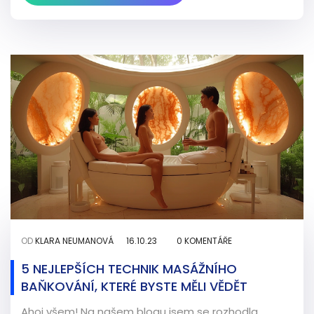
OD
KLARA NEUMANOVÁ
16.10.23
0 KOMENTÁŘE
5 NEJLEPŠÍCH TECHNIK MASÁŽNÍHO
BAŇKOVÁNÍ, KTERÉ BYSTE MĚLI VĚDĚT
Ahoj všem! Na našem blogu jsem se rozhodla