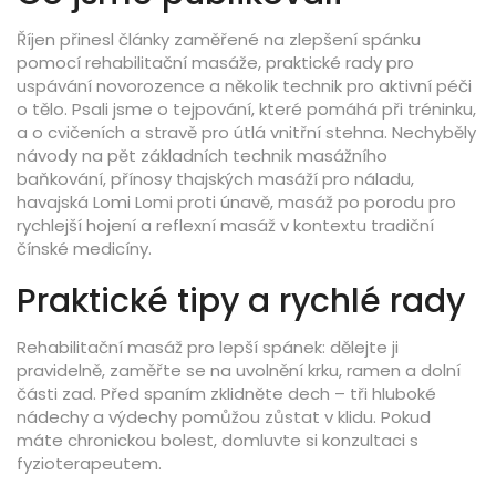
Říjen přinesl články zaměřené na zlepšení spánku
pomocí rehabilitační masáže, praktické rady pro
uspávání novorozence a několik technik pro aktivní péči
o tělo. Psali jsme o tejpování, které pomáhá při tréninku,
a o cvičeních a stravě pro útlá vnitřní stehna. Nechyběly
návody na pět základních technik masážního
baňkování, přínosy thajských masáží pro náladu,
havajská Lomi Lomi proti únavě, masáž po porodu pro
rychlejší hojení a reflexní masáž v kontextu tradiční
čínské medicíny.
Praktické tipy a rychlé rady
Rehabilitační masáž pro lepší spánek: dělejte ji
pravidelně, zaměřte se na uvolnění krku, ramen a dolní
části zad. Před spaním zklidněte dech – tři hluboké
nádechy a výdechy pomůžou zůstat v klidu. Pokud
máte chronickou bolest, domluvte si konzultaci s
fyzioterapeutem.