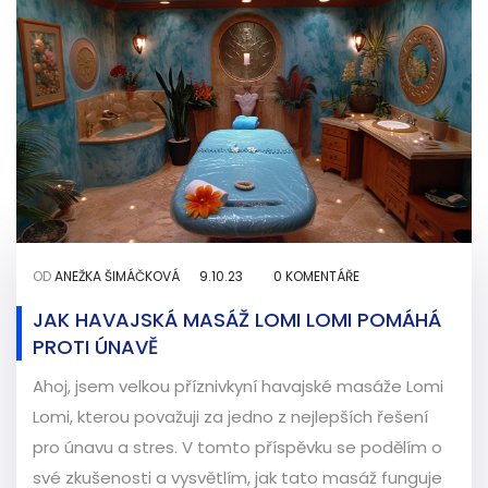
OD
ANEŽKA ŠIMÁČKOVÁ
9.10.23
0 KOMENTÁŘE
JAK HAVAJSKÁ MASÁŽ LOMI LOMI POMÁHÁ
PROTI ÚNAVĚ
Ahoj, jsem velkou příznivkyní havajské masáže Lomi
Lomi, kterou považuji za jedno z nejlepších řešení
pro únavu a stres. V tomto příspěvku se podělím o
své zkušenosti a vysvětlím, jak tato masáž funguje