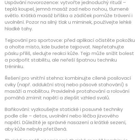
Uspávání novorozence: vytvořte jednoduchý rituál –
teplá koupel, jemná masáž zad nebo nohou, tlumené
světlo. Krátká masáž bříška a zádíček pomůže trávení i
uvolnění. Pozor na silný tlak u miminek, používejte lehké
hladké tahy.
Tejpování pro sportovce: před aplikací očistěte pokožku
a oholte místo, kde budete tejpovat. Nepřetahujte
pásku příliš, sledujte reakci kůže. Tejp může snížit bolest
a podpořit stabilitu, ale neřeší špatnou techniku
tréninku.
Řešení pro vnitřní stehna: kombinujte cílené posilovací
cviky (např. addukční stroj nebo pásové stahování) s
masáží a mobilitou. Pravidelné protahování a rolování
pomáhá zmírnit napětí a zlepšit vzhled svalů.
Baňkování: vyzkoušejte statické i posuvné techniky
podle cíle – detox, uvolnění nebo léčba jizvového
napětí. Důležité je správné nasazení a krátké sezení,
aby kůže nebyla přetížená.