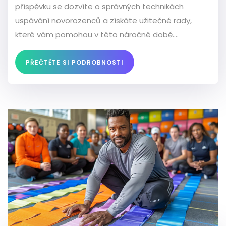
příspěvku se dozvíte o správných technikách
uspávání novorozenců a získáte užitečné rady,
které vám pomohou v této náročné době.
Uspořádala jsem všechny informace, triky a tipy,
které jsem se naučila, a doufám, že to bude
PŘEČTĚTE SI PODROBNOSTI
užitečné pro všechny nové rodiče. Ráda vám
pomůžu zvládnout toto dobrodružství jmenované
rodičovství.