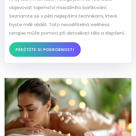
objevovat tajemství masážního baňkování.
Seznamte se s pěti nejlepšími technikami, které
byste měli vědět. Tato neuvěřitelná wellness
terapie může pomoci při detoxikaci těla a zlepšení
krevního oběhu. Nezapomeňte, že zvládnutí
správné techniky baňkování může mít úžasné
PŘEČTĚTE SI PODROBNOSTI
výsledky. Přijďte a objevte to!