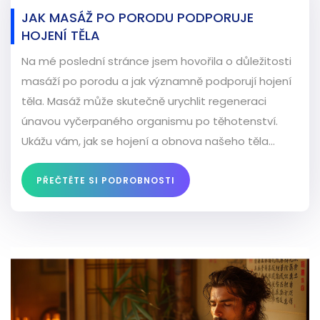
JAK MASÁŽ PO PORODU PODPORUJE
HOJENÍ TĚLA
Na mé poslední stránce jsem hovořila o důležitosti
masáží po porodu a jak významně podporují hojení
těla. Masáž může skutečně urychlit regeneraci
únavou vyčerpaného organismu po těhotenství.
Ukážu vám, jak se hojení a obnova našeho těla
může stát příjemnější a efektivnější po porodu díky
těmto masážím. Průvodce vás provede výhodami a
PŘEČTĚTE SI PODROBNOSTI
praktickými tipy pro masáž po porodu, které vám
pomohou posílit vaše tělo a zlepšit náladu.