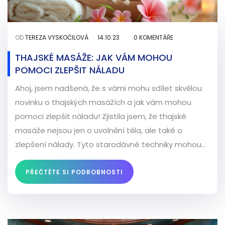
OD
TEREZA VYSKOČILOVÁ
14.10.23
0 KOMENTÁŘE
THAJSKÉ MASÁŽE: JAK VÁM MOHOU
POMOCI ZLEPŠIT NÁLADU
Ahoj, jsem nadšená, že s vámi mohu sdílet skvělou
novinku o thajských masážích a jak vám mohou
pomoci zlepšit náladu! Zjistila jsem, že thajské
masáže nejsou jen o uvolnění těla, ale také o
zlepšení nálady. Tyto starodávné techniky mohou
vyvolat pocit klidu a štěstí, který vám definitivně
zlepší den. Takže, pokud potřebujete malý náladový
PŘEČTĚTE SI PODROBNOSTI
boost, thajská masáž je tou správnou volbou!