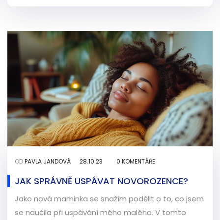
OD
PAVLA JANDOVÁ
28.10.23
0 KOMENTÁŘE
JAK SPRÁVNĚ USPÁVAT NOVOROZENCE?
Jako nová maminka se snažím podělit o to, co jsem
se naučila při uspávání mého malého. V tomto