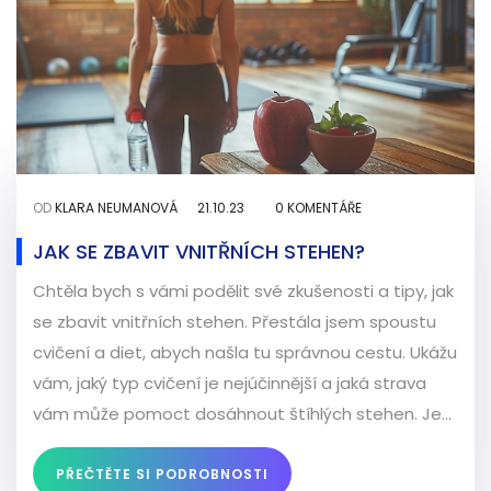
OD
KLARA NEUMANOVÁ
21.10.23
0 KOMENTÁŘE
JAK SE ZBAVIT VNITŘNÍCH STEHEN?
Chtěla bych s vámi podělit své zkušenosti a tipy, jak
se zbavit vnitřních stehen. Přestála jsem spoustu
cvičení a diet, abych našla tu správnou cestu. Ukážu
vám, jaký typ cvičení je nejúčinnější a jaká strava
vám může pomoct dosáhnout štíhlých stehen. Je
to cesta, kterou bych si přála znát dříve. Přijďte s
námi na toto vzrušující cestu za krásnými stehny!
PŘEČTĚTE SI PODROBNOSTI