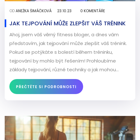
OD
ANEŽKA ŠIMÁČKOVÁ
23.10.23
0 KOMENTÁŘE
JAK TEJPOVÁNÍ MŮŽE ZLEPŠIT VÁŠ TRÉNINK
Ahoj, jsem váš věrný fitness bloger, a dnes vám
představím, jak tejpování může zlepšit váš trénink.
Pokud se potýkáte s bolestí během tréninku,
tejpování by mohlo být řešením! Prohloubíme
základy tejpování, různé techniky a jak mohou
pozitivně ovlivnit váš výkon. Díky tejpování se
budete cítit lépe a trénovat efektivněji. Dostaňte
PŘEČTĚTE SI PODROBNOSTI
se s námi na novou úroveň fitness!