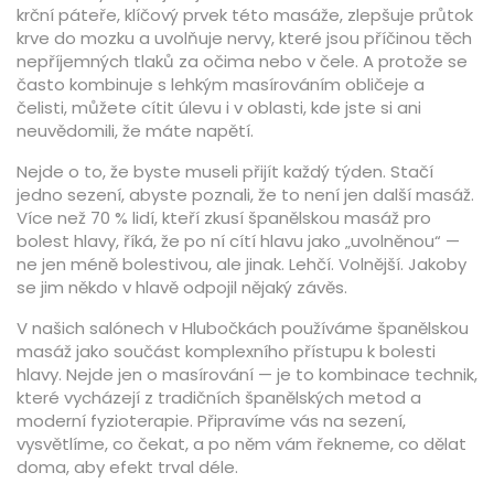
krční páteře
,
klíčový prvek této masáže, zlepšuje průtok
krve do mozku a uvolňuje nervy, které jsou příčinou těch
nepříjemných tlaků za očima nebo v čele
. A protože se
často kombinuje s lehkým masírováním obličeje a
čelisti, můžete cítit úlevu i v oblasti, kde jste si ani
neuvědomili, že máte napětí.
Nejde o to, že byste museli přijít každý týden. Stačí
jedno sezení, abyste poznali, že to není jen další masáž.
Více než 70 % lidí, kteří zkusí španělskou masáž pro
bolest hlavy, říká, že po ní cítí hlavu jako „uvolněnou“ —
ne jen méně bolestivou, ale jinak. Lehčí. Volnější. Jakoby
se jim někdo v hlavě odpojil nějaký závěs.
V našich salónech v Hlubočkách používáme španělskou
masáž jako součást komplexního přístupu k bolesti
hlavy. Nejde jen o masírování — je to kombinace technik,
které vycházejí z tradičních španělských metod a
moderní fyzioterapie. Připravíme vás na sezení,
vysvětlíme, co čekat, a po něm vám řekneme, co dělat
doma, aby efekt trval déle.