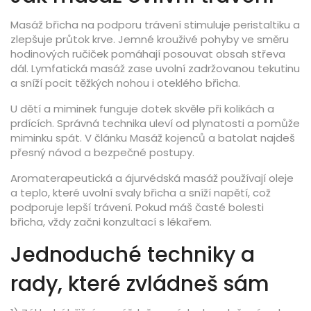
Masáž břicha na podporu trávení stimuluje peristaltiku a
zlepšuje průtok krve. Jemné krouživé pohyby ve směru
hodinových ručiček pomáhají posouvat obsah střeva
dál. Lymfatická masáž zase uvolní zadržovanou tekutinu
a sníží pocit těžkých nohou i oteklého břicha.
U dětí a miminek funguje dotek skvěle při kolikách a
prdících. Správná technika uleví od plynatosti a pomůže
miminku spát. V článku Masáž kojenců a batolat najdeš
přesný návod a bezpečné postupy.
Aromaterapeutická a ájurvédská masáž používají oleje
a teplo, které uvolní svaly břicha a sníží napětí, což
podporuje lepší trávení. Pokud máš časté bolesti
břicha, vždy začni konzultací s lékařem.
Jednoduché techniky a
rady, které zvládneš sám