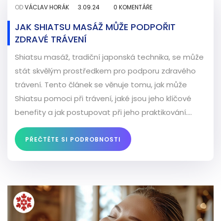
OD
VÁCLAV HORÁK
3.09.24
0 KOMENTÁŘE
JAK SHIATSU MASÁŽ MŮŽE PODPOŘIT
ZDRAVÉ TRÁVENÍ
Shiatsu masáž, tradiční japonská technika, se může
stát skvělým prostředkem pro podporu zdravého
trávení. Tento článek se věnuje tomu, jak může
Shiatsu pomoci při trávení, jaké jsou jeho klíčové
benefity a jak postupovat při jeho praktikování.
Naučte se, jak tato unikátní metoda přináší tělu
úlevu a zdraví.
PŘEČTĚTE SI PODROBNOSTI