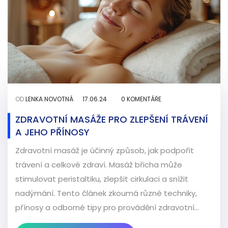
OD
LENKA NOVOTNÁ
17.06.24
0 KOMENTÁŘE
ZDRAVOTNÍ MASÁŽE PRO ZLEPŠENÍ TRÁVENÍ
A JEHO PŘÍNOSY
Zdravotní masáž je účinný způsob, jak podpořit
trávení a celkové zdraví. Masáž břicha může
stimulovat peristaltiku, zlepšit cirkulaci a snížit
nadýmání. Tento článek zkoumá různé techniky,
přínosy a odborné tipy pro provádění zdravotní
masáže na podporu trávení.