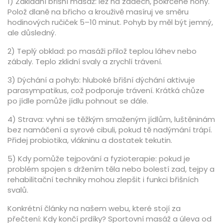
1) Základní břišní masáž: lež na zádech, pokrčené nohy.
Polož dlaně na břicho a krouživě masíruj ve směru
hodinových ručiček 5–10 minut. Pohyb by měl být jemný,
ale důsledný.
2) Teplý obklad: po masáži přilož teplou láhev nebo
zábaly. Teplo zklidní svaly a zrychlí trávení.
3) Dýchání a pohyb: hluboké břišní dýchání aktivuje
parasympatikus, což podporuje trávení. Krátká chůze
po jídle pomůže jídlu pohnout se dále.
4) Strava: vyhni se těžkým smaženým jídlům, luštěninám
bez namáčení a syrové cibuli, pokud tě nadýmání trápí.
Přidej probiotika, vlákninu a dostatek tekutin.
5) Kdy pomůže tejpování a fyzioterapie: pokud je
problém spojen s držením těla nebo bolestí zad, tejpy a
rehabilitační techniky mohou zlepšit i funkci břišních
svalů.
Konkrétní články na našem webu, které stojí za
přečtení: Kdy končí prdíky? Sportovní masáž a úleva od