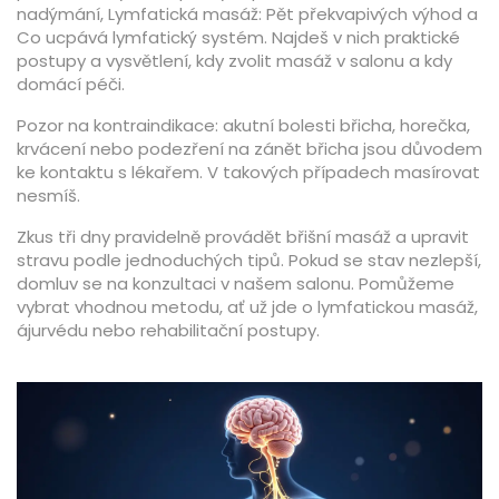
nadýmání, Lymfatická masáž: Pět překvapivých výhod a
Co ucpává lymfatický systém. Najdeš v nich praktické
postupy a vysvětlení, kdy zvolit masáž v salonu a kdy
domácí péči.
Pozor na kontraindikace: akutní bolesti břicha, horečka,
krvácení nebo podezření na zánět břicha jsou důvodem
ke kontaktu s lékařem. V takových případech masírovat
nesmíš.
Zkus tři dny pravidelně provádět břišní masáž a upravit
stravu podle jednoduchých tipů. Pokud se stav nezlepší,
domluv se na konzultaci v našem salonu. Pomůžeme
vybrat vhodnou metodu, ať už jde o lymfatickou masáž,
ájurvédu nebo rehabilitační postupy.