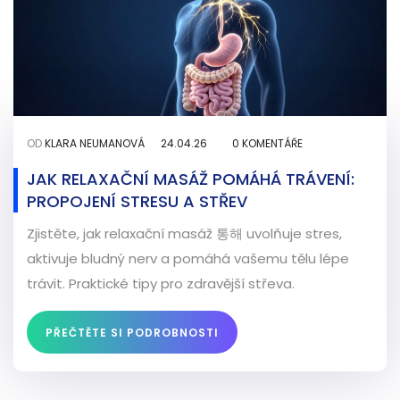
OD
KLARA NEUMANOVÁ
24.04.26
0 KOMENTÁŘE
JAK RELAXAČNÍ MASÁŽ POMÁHÁ TRÁVENÍ:
PROPOJENÍ STRESU A STŘEV
Zjistěte, jak relaxační masáž 통해 uvolňuje stres,
aktivuje bludný nerv a pomáhá vašemu tělu lépe
trávit. Praktické tipy pro zdravější střeva.
PŘEČTĚTE SI PODROBNOSTI