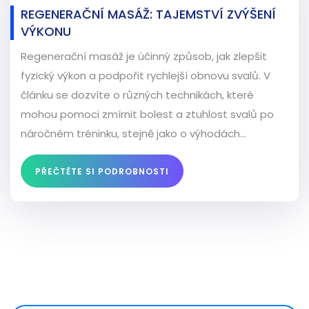
REGENERAČNÍ MASÁŽ: TAJEMSTVÍ ZVÝŠENÍ
VÝKONU
Regenerační masáž je účinný způsob, jak zlepšit
fyzický výkon a podpořit rychlejší obnovu svalů. V
článku se dozvíte o různých technikách, které
mohou pomoci zmírnit bolest a ztuhlost svalů po
náročném tréninku, stejně jako o výhodách
pravidelné masáže pro váš celkový zdravotní stav.
PŘEČTĚTE SI PODROBNOSTI