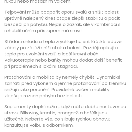
rukou nebo masážním válcem.
Tejpování může podpořit oporu svalů a snížit bolest.
Správně nalepený kinesiotape zlepší stabilitu a pocit
bezpečí při pohybu. Nejde o zázrak, ale v kombinaci s
rehabilitačním přístupem má smysl.
Střídání chladu a tepla zrychluje hojení. Krátké ledové
zábaly po zátěži sníží otok a bolest. Později aplikujte
teplo pro uvolnění svalů a lepší krevní oběh.
Vakuoterapie nebo baňky mohou dodat další benefit
při problémech s lokální stagnací.
Protahování a mobilita by neměly chybět. Dynamické
zahřátí před výkonem a jemné protahování po tréninku
snižují riziko poranění. Pravidelné cvičení mobility
zlepšuje rozsah pohybu bez bolesti.
Suplementy doplní režim, když máte dobře nastavenou
stravu. Bílkoviny, kreatin, omega-3 a hořčík jsou
užitečné. Neberte vše, co slibuje rychlou obnovu;
konzultujte volbu s odborníkem.