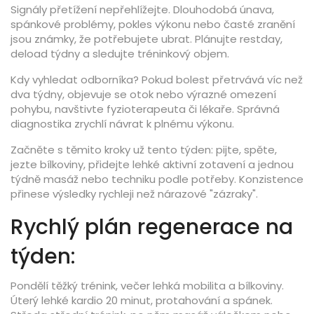
Signály přetížení nepřehlížejte. Dlouhodobá únava,
spánkové problémy, pokles výkonu nebo časté zranění
jsou známky, že potřebujete ubrat. Plánujte restday,
deload týdny a sledujte tréninkový objem.
Kdy vyhledat odborníka? Pokud bolest přetrvává víc než
dva týdny, objevuje se otok nebo výrazné omezení
pohybu, navštivte fyzioterapeuta či lékaře. Správná
diagnostika zrychlí návrat k plnému výkonu.
Začněte s těmito kroky už tento týden: pijte, spěte,
jezte bílkoviny, přidejte lehké aktivní zotavení a jednou
týdně masáž nebo techniku podle potřeby. Konzistence
přinese výsledky rychleji než nárazové "zázraky".
Rychlý plán regenerace na
týden:
Pondělí těžký trénink, večer lehká mobilita a bílkoviny.
Úterý lehké kardio 20 minut, protahování a spánek.