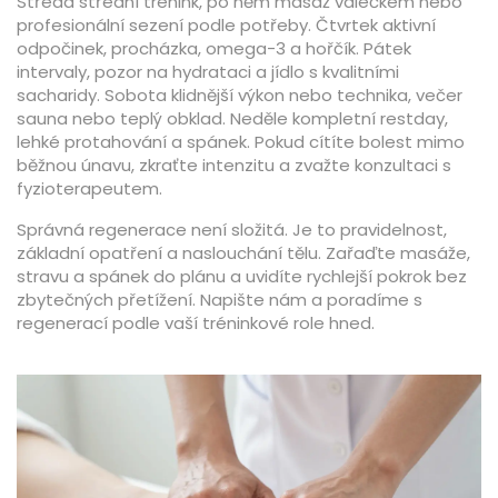
Středa střední trénink, po něm masáž válečkem nebo
profesionální sezení podle potřeby. Čtvrtek aktivní
odpočinek, procházka, omega-3 a hořčík. Pátek
intervaly, pozor na hydrataci a jídlo s kvalitními
sacharidy. Sobota klidnější výkon nebo technika, večer
sauna nebo teplý obklad. Neděle kompletní restday,
lehké protahování a spánek. Pokud cítíte bolest mimo
běžnou únavu, zkraťte intenzitu a zvažte konzultaci s
fyzioterapeutem.
Správná regenerace není složitá. Je to pravidelnost,
základní opatření a naslouchání tělu. Zařaďte masáže,
stravu a spánek do plánu a uvidíte rychlejší pokrok bez
zbytečných přetížení. Napište nám a poradíme s
regenerací podle vaší tréninkové role hned.