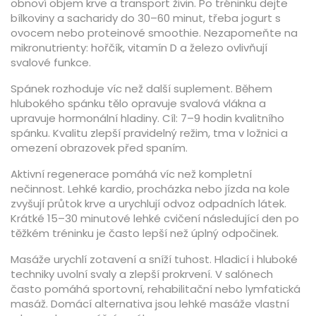
obnoví objem krve a transport živin. Po tréninku dejte
bílkoviny a sacharidy do 30–60 minut, třeba jogurt s
ovocem nebo proteinové smoothie. Nezapomeňte na
mikronutrienty: hořčík, vitamín D a železo ovlivňují
svalové funkce.
Spánek rozhoduje víc než další suplement. Během
hlubokého spánku tělo opravuje svalová vlákna a
upravuje hormonální hladiny. Cíl: 7–9 hodin kvalitního
spánku. Kvalitu zlepší pravidelný režim, tma v ložnici a
omezení obrazovek před spaním.
Aktivní regenerace pomáhá víc než kompletní
nečinnost. Lehké kardio, procházka nebo jízda na kole
zvyšují průtok krve a urychlují odvoz odpadních látek.
Krátké 15–30 minutové lehké cvičení následující den po
těžkém tréninku je často lepší než úplný odpočinek.
Masáže urychlí zotavení a sníží tuhost. Hladicí i hluboké
techniky uvolní svaly a zlepší prokrvení. V salónech
často pomáhá sportovní, rehabilitační nebo lymfatická
masáž. Domácí alternativa jsou lehké masáže vlastní