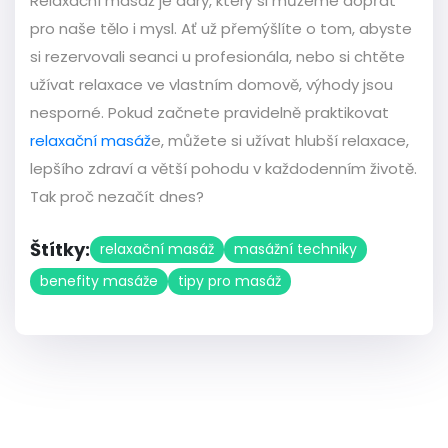
Relaxační masáž je dary, který si můžeme dopřát
pro naše tělo i mysl. Ať už přemýšlíte o tom, abyste
si rezervovali seanci u profesionála, nebo si chtěte
užívat relaxace ve vlastním domově, výhody jsou
nesporné. Pokud začnete pravidelně praktikovat
relaxační masáž
e, můžete si užívat hlubší relaxace,
lepšího zdraví a větší pohodu v každodenním životě.
Tak proč nezačít dnes?
Štítky:
relaxační masáž
masážní techniky
benefity masáže
tipy pro masáž