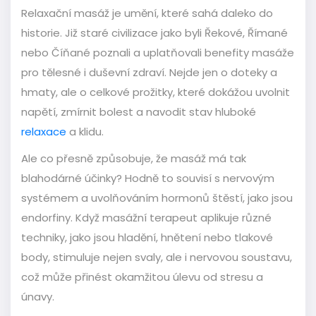
Relaxační masáž je umění, které sahá daleko do
historie. Již staré civilizace jako byli Řekové, Římané
nebo Číňané poznali a uplatňovali benefity masáže
pro tělesné i duševní zdraví. Nejde jen o doteky a
hmaty, ale o celkové prožitky, které dokážou uvolnit
napětí, zmírnit bolest a navodit stav hluboké
relaxace
a klidu.
Ale co přesně způsobuje, že masáž má tak
blahodárné účinky? Hodně to souvisí s nervovým
systémem a uvolňováním hormonů štěstí, jako jsou
endorfiny. Když masážní terapeut aplikuje různé
techniky, jako jsou hladění, hnětení nebo tlakové
body, stimuluje nejen svaly, ale i nervovou soustavu,
což může přinést okamžitou úlevu od stresu a
únavy.