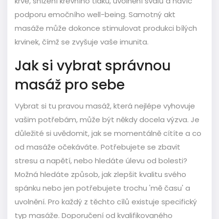
krve, snížení krevního tlaku, uvolnění svalů a navíc
podporu emočního well-being. Samotný akt
masáže může dokonce stimulovat produkci bílých
krvinek, čímž se zvyšuje vaše imunita.
Jak si vybrat správnou
masáž pro sebe
Vybrat si tu pravou masáž, která nejlépe vyhovuje
vašim potřebám, může být někdy docela výzva. Je
důležité si uvědomit, jak se momentálně cítíte a co
od masáže očekáváte. Potřebujete se zbavit
stresu a napětí, nebo hledáte úlevu od bolesti?
Možná hledáte způsob, jak zlepšit kvalitu svého
spánku nebo jen potřebujete trochu 'mě času' a
uvolnění. Pro každý z těchto cílů existuje specifický
typ masáže. Doporučení od kvalifikovaného