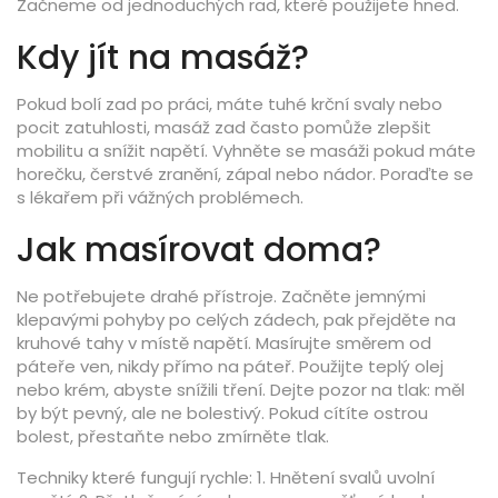
Začneme od jednoduchých rad, které použijete hned.
Kdy jít na masáž?
Pokud bolí zad po práci, máte tuhé krční svaly nebo
pocit zatuhlosti, masáž zad často pomůže zlepšit
mobilitu a snížit napětí. Vyhněte se masáži pokud máte
horečku, čerstvé zranění, zápal nebo nádor. Poraďte se
s lékařem při vážných problémech.
Jak masírovat doma?
Ne potřebujete drahé přístroje. Začněte jemnými
klepavými pohyby po celých zádech, pak přejděte na
kruhové tahy v místě napětí. Masírujte směrem od
páteře ven, nikdy přímo na páteř. Použijte teplý olej
nebo krém, abyste snížili tření. Dejte pozor na tlak: měl
by být pevný, ale ne bolestivý. Pokud cítíte ostrou
bolest, přestaňte nebo zmírněte tlak.
Techniky které fungují rychle: 1. Hnětení svalů uvolní