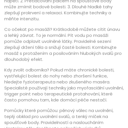
napětí. 2. Přetlačování palcem na spoušťové body
může zmírnit bodové bolesti. 3. Dlouhé hladké tahy
zlepšují prokrvení a relaxaci. Kombinujte techniky a
měňte intenzitu.
Co očekat po masáži? Krátkodobě můžete cítit únavu
a lehký závrat. To je normální. Pít vodu po masáži
pomůže odplavit uvolněné látky. Pravidelné sezení
zlepšují držení těla a snižují časté bolesti. Kombinujte
masáž s protažením a posilováním hlubokých svalů pro
dlouhodobý efekt.
Kdy zvolit odborníka? Pokud máte chronické bolesti,
vystřelující bolest do nohy nebo zhoršení funkce,
hledejte fyzioterapeuta nebo zkušeného maséra.
Specialisté používají techniky jako myofasciální uvolnění,
trigger point nebo terapeutické protahování, které
často pomohou tam, kde domácí péče nestačí.
Pomůcky které pomůžou: pěnový válec na uvolnění,
teplý obklad pro uvolnění svalů, a tenký míček na
spoušťové body. Pravidelností a nasloucháním