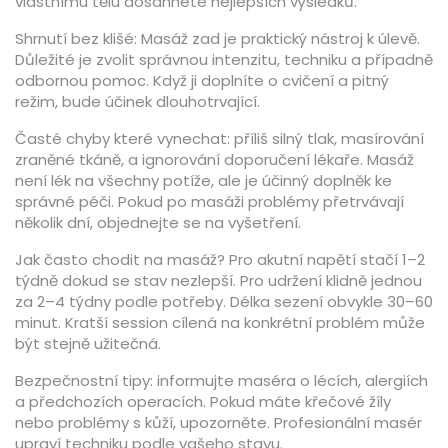
vlastnímu tělu dosáhnete nejlepších výsledků.
Shrnutí bez klišé: Masáž zad je praktický nástroj k úlevě.
Důležité je zvolit správnou intenzitu, techniku a případně
odbornou pomoc. Když ji doplníte o cvičení a pitný
režim, bude účinek dlouhotrvající.
Časté chyby které vynechat: příliš silný tlak, masírování
zraněné tkáně, a ignorování doporučení lékaře. Masáž
není lék na všechny potíže, ale je účinný doplněk ke
správné péči. Pokud po masáži problémy přetrvávají
několik dní, objednejte se na vyšetření.
Jak často chodit na masáž? Pro akutní napětí stačí 1–2
týdně dokud se stav nezlepší. Pro udržení klidně jednou
za 2–4 týdny podle potřeby. Délka sezení obvykle 30–60
minut. Kratší session cílená na konkrétní problém může
být stejně užitečná.
Bezpečnostní tipy: informujte maséra o lécích, alergiích
a předchozích operacích. Pokud máte křečové žíly
nebo problémy s kůží, upozorněte. Profesionální masér
upraví techniku podle vašeho stavu.