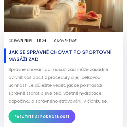
OD
PAVEL FILIPI
1.11.24
0 KOMENTÁŘE
JAK SE SPRÁVNĚ CHOVAT PO SPORTOVNÍ
MASÁŽI ZAD
Správné chování po masáži zad může zásadně
ovlivnit váš pocit z procedury a její celkovou
účinnost. Je důležité vědět, jak se po masáži
správně starat o své tělo, včetně hydratace,
odpočinku a správného stravování. V článku se
zaměříme na konkrétní tipy a techniky pro optimální
regeneraci. Diskuze o výhodách a možných úskalích
PŘEČTĚTE SI PODROBNOSTI
péče po masáži může pomoci maximalizovat