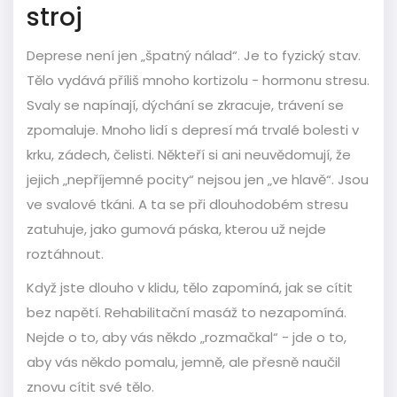
stroj
Deprese není jen „špatný nálad“. Je to fyzický stav.
Tělo vydává příliš mnoho kortizolu - hormonu stresu.
Svaly se napínají, dýchání se zkracuje, trávení se
zpomaluje. Mnoho lidí s depresí má trvalé bolesti v
krku, zádech, čelisti. Někteří si ani neuvědomují, že
jejich „nepříjemné pocity“ nejsou jen „ve hlavě“. Jsou
ve svalové tkáni. A ta se při dlouhodobém stresu
zatuhuje, jako gumová páska, kterou už nejde
roztáhnout.
Když jste dlouho v klidu, tělo zapomíná, jak se cítit
bez napětí. Rehabilitační masáž to nezapomíná.
Nejde o to, aby vás někdo „rozmačkal“ - jde o to,
aby vás někdo pomalu, jemně, ale přesně naučil
znovu cítit své tělo.