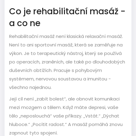
Co je rehabilitační masáž -
a co ne
Rehabilitační masáž není klasická relaxační masáž.
Není to ani sportovní masáž, která se zaměřuje na
výkon. Je to terapeutický nástroj, který se používá
po operacích, zraněních, ale také po dlouhodobých
duševních obtížích. Pracuje s pohybovým
systémem, nervovou soustavou a imunitou -
všechno najednou.
Její cíl není „zabít bolest“, ale obnovit komunikaci
mezi mozgem a tělem. Když máte depresi, vaše
tělo „neposlouchá“ vaše příkazy. „Vstát.“ „Dýchat
hluboce.“ „Pocítit radost.“ A masáž pomáhá znovu
zapnout tyto spojení.