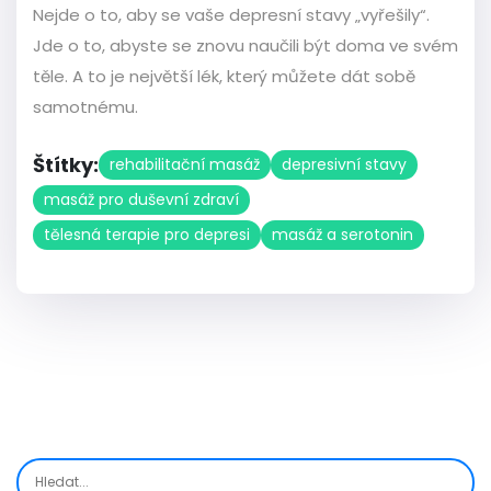
Nejde o to, aby se vaše depresní stavy „vyřešily“.
Jde o to, abyste se znovu naučili být doma ve svém
těle. A to je největší lék, který můžete dát sobě
samotnému.
Štítky:
rehabilitační masáž
depresivní stavy
masáž pro duševní zdraví
tělesná terapie pro depresi
masáž a serotonin