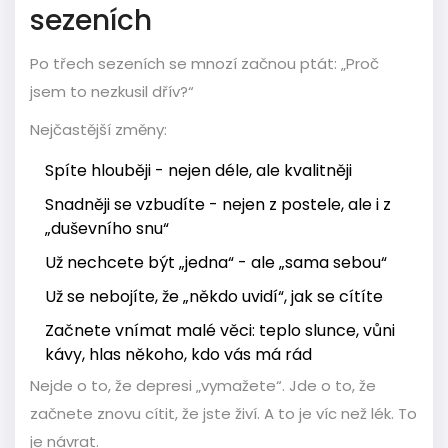
sezeních
Po třech sezeních se mnozí začnou ptát: „Proč
jsem to nezkusil dřív?“
Nejčastější změny:
Spíte hlouběji - nejen déle, ale kvalitněji
Snadněji se vzbudíte - nejen z postele, ale i z
„duševního snu“
Už nechcete být „jedna“ - ale „sama sebou“
Už se nebojíte, že „někdo uvidí“, jak se cítíte
Začnete vnímat malé věci: teplo slunce, vůni
kávy, hlas někoho, kdo vás má rád
Nejde o to, že depresi „vymažete“. Jde o to, že
začnete znovu cítit, že jste živí. A to je víc než lék. To
je návrat.