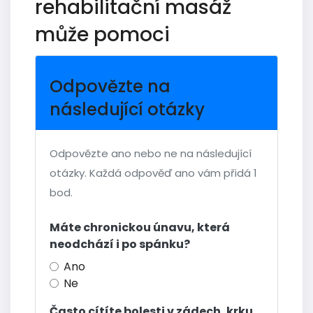
rehabilitační masáž
může pomoci
Odpovězte na
následující otázky
Odpovězte ano nebo ne na následující
otázky. Každá odpověď ano vám přidá 1
bod.
Máte chronickou únavu, která
neodchází i po spánku?
Ano
Ne
Často cítíte bolesti v zádech, krku