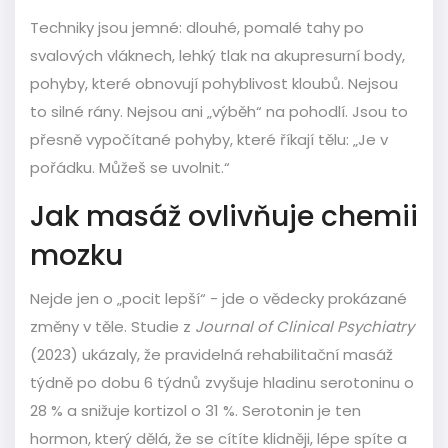
Techniky jsou jemné: dlouhé, pomalé tahy po
svalových vláknech, lehký tlak na akupresurní body,
pohyby, které obnovují pohyblivost kloubů. Nejsou
to silné rány. Nejsou ani „výběh“ na pohodlí. Jsou to
přesně vypočítané pohyby, které říkají tělu: „Je v
pořádku. Můžeš se uvolnit.“
Jak masáž ovlivňuje chemii
mozku
Nejde jen o „pocit lepší“ - jde o vědecky prokázané
změny v těle. Studie z
Journal of Clinical Psychiatry
(2023) ukázaly, že pravidelná rehabilitační masáž
týdně po dobu 6 týdnů zvyšuje hladinu serotoninu o
28 % a snižuje kortizol o 31 %. Serotonin je ten
hormon, který dělá, že se cítíte klidněji, lépe spíte a