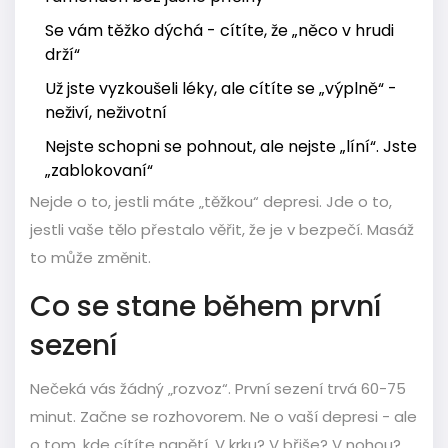
Se vám těžko dýchá - cítíte, že „něco v hrudi
drží“
Už jste vyzkoušeli léky, ale cítíte se „výplně“ -
neživí, neživotní
Nejste schopni se pohnout, ale nejste „líní“. Jste
„zablokovaní“
Nejde o to, jestli máte „těžkou“ depresi. Jde o to,
jestli vaše tělo přestalo věřit, že je v bezpečí. Masáž
to může změnit.
Co se stane během první
sezení
Nečeká vás žádný „rozvoz“. První sezení trvá 60-75
minut. Začne se rozhovorem. Ne o vaší depresi - ale
o tom, kde cítíte napětí. V krku? V břiše? V nohou?