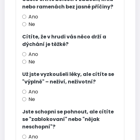
nebo ramenách bez jasné příčiny?
Ano
Ne
Cítíte, že v hrudi vás něco drží a
dýchání je těžké?
Ano
Ne
Už jste vyzkoušeli léky, ale cítíte se
"výplně" – neživí, neživotní?
Ano
Ne
Jste schopni se pohnout, ale cítíte
se "zablokovaní" nebo "nějak
neschopní"?
Ano