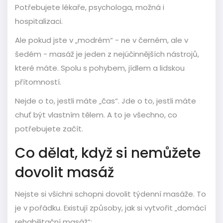
Potřebujete lékaře, psychologa, možná i
hospitalizaci.
Ale pokud jste v „modrém“ - ne v černém, ale v
šedém - masáž je jeden z nejúčinnějších nástrojů,
které máte. Spolu s pohybem, jídlem a lidskou
přítomností.
Nejde o to, jestli máte „čas“. Jde o to, jestli máte
chuť být vlastním tělem. A to je všechno, co
potřebujete začít.
Co dělat, když si nemůžete
dovolit masáž
Nejste si všichni schopni dovolit týdenní masáže. To
je v pořádku. Existují způsoby, jak si vytvořit „domácí
rehabilitační masáž“: