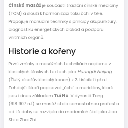
Čínská masáž
je součástí tradiční čínské medicíny
(TCM) a slouží k harmonizaci toku čchi v těle.
Propojuje manuální techniky s principy akupunktury,
diagnostiku energetických blokád a podporu
vnitřních orgánů.
Historie a kořeny
První zmínky o masážních technikách najdeme v
klasických čínských textech jako
Huangdi Neijing
(Žlutý císařův klasický kanon) z 2. tisíciletí př.n.l.
Tehdejší lékaři popisovali „čchi“ a meridiány, které
jsou i dnes základem
Tui Na
. V dynastii Tang
(618‑907 n.l.) se masáž stala samostatnou profesí a
od té doby se rozvíjela do moderních škol jako Jiao
Shi a Zhai Zhi.