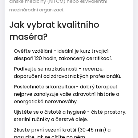
čínské medicíny (NITCM) nebo ekvivalentní
mezinárodní organizaci.
Jak vybrat kvalitního
maséra?
Ověřte vzdělání - ideální je kurz trvající
alespoň 120 hodin, zakončený certifikací.
Podívejte se na zkušenosti - recenze,
doporučení od zdravotnických profesionálů.
Poslechněte si konzultaci - dobrý terapeut
nejprve zanalyzuje vaše zdravotní historie a
energetické nerovnováhy.
Ujistěte se o čistotě a hygieně - čisté prostory,
sterilní ručníky a čerstvé oleje.
Zkuste první sezení kratší (30‑45 min) a
posuďte, jak se cítíte po něm.