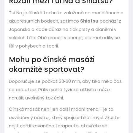
Rozdíl mezi Tui Na a Shiatsu?
Tui Na je čínská technika založená na meridiánech a
akupresurních bodech, zatímco
Shiatsu
pochází z
Japonska a klade důraz na tlak prsty a dlaněmi v
sekcích těla. Obě pracují s energií, ale metodiky se
liší v pohybech a teorii.
Mohu po čínské masáži
okamžitě sportovat?
Doporučuje se počkat 30‑60 min, aby tělo mělo čas
na adaptaci. Příliš rychlá fyzická aktivita může
narušit uvolněný tok čchi.
Čínská masáž není jen další módní trend - je to
osvědčený nástroj, který spojuje tělo i mysl. Zkuste
najít certifikovaného terapeuta, otevřete se