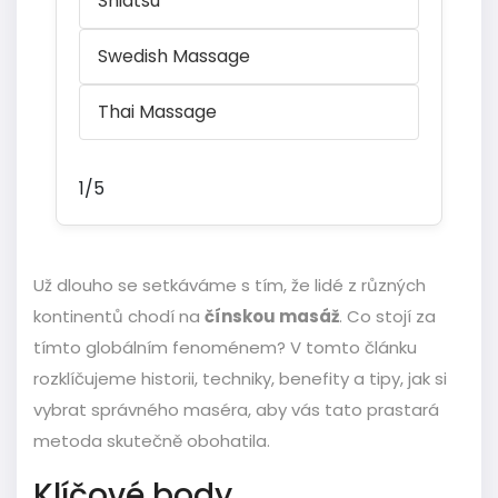
Shiatsu
Swedish Massage
Thai Massage
1/5
Už dlouho se setkáváme s tím, že lidé z různých
kontinentů chodí na
čínskou masáž
. Co stojí za
tímto globálním fenoménem? V tomto článku
rozklíčujeme historii, techniky, benefity a tipy, jak si
vybrat správného maséra, aby vás tato prastará
metoda skutečně obohatila.
Klíčové body