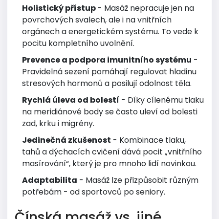
Holistický přístup
- Masáž nepracuje jen na
povrchových svalech, ale i na vnitřních
orgánech a energetickém systému. To vede k
pocitu kompletního uvolnění.
Prevence a podpora imunitního systému
-
Pravidelná sezení pomáhají regulovat hladinu
stresových hormonů a posilují odolnost těla.
Rychlá úleva od bolestí
- Díky cílenému tlaku
na meridiánové body se často uleví od bolesti
zad, krku i migrény.
Jedinečná zkušenost
- Kombinace tlaku,
tahů a dýchacích cvičení dává pocit „vnitřního
masírování“, který je pro mnoho lidí novinkou.
Adaptabilita
- Masáž lze přizpůsobit různým
potřebám - od sportovců po seniory.
Čínská masáž vs. jiné