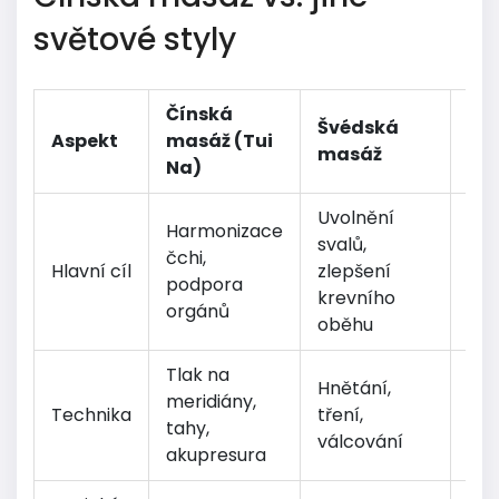
světové styly
Čínská
Švédská
Th
Aspekt
masáž (Tui
masáž
ma
Na)
Uvolnění
Harmonizace
svalů,
Str
čchi,
Hlavní cíl
zlepšení
ene
podpora
krevního
lini
orgánů
oběhu
Tlak na
Pas
Hnětání,
meridiány,
pro
Technika
tření,
tahy,
nok
válcování
akupresura
tla