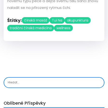
novému typu péče a dejte svému tělu šanci znovu
naladit se na přirozený rytmus čchi.
Štítky:
čínská masáž
Tui Na
akupunktura
tradiční čínská medicína
wellness
Oblíbené Příspěvky