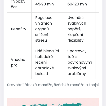
Typický
45‑90 min
60‑120 min
60‑
čas
Regulace
Uvolnění
Zvý
vnitřních
svalových
ene
Benefity
orgánů,
napětí,
hlu
snížení
zlepšení
pro
stresu
flexibility
Lidé hledající
Sportovci,
Os
holistické
lidé s
Vhodné
milu
léčení,
povrchovými
pro
cht
chronické
svalovými
pro
bolesti
problémy
Srovnání čínské masáže, švédské masáže a thajské 