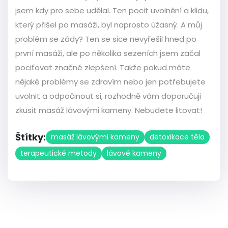
jsem kdy pro sebe udělal. Ten pocit uvolnění a klidu,
který přišel po masáži, byl naprosto úžasný. A můj
problém se zády? Ten se sice nevyřešil hned po
první masáži, ale po několika sezeních jsem začal
pociťovat značné zlepšení. Takže pokud máte
nějaké problémy se zdravím nebo jen potřebujete
uvolnit a odpočinout si, rozhodně vám doporučuji
zkusit masáž lávovými kameny. Nebudete litovat!
Štítky:
masáž lávovými kameny
detoxikace těla
terapeutické metody
lávové kameny