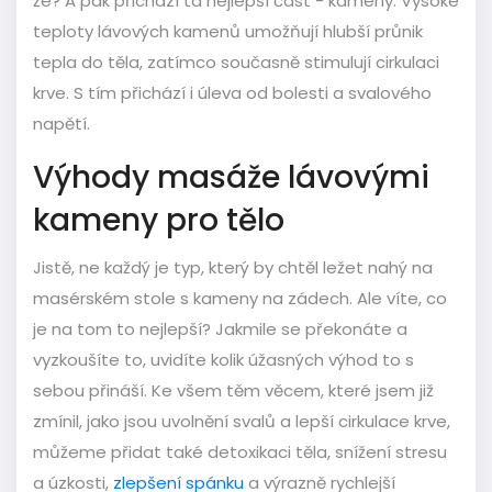
že? A pak přichází ta nejlepší část - kameny. Vysoké
teploty lávových kamenů umožňují hlubší průnik
tepla do těla, zatímco současně stimulují cirkulaci
krve. S tím přichází i úleva od bolesti a svalového
napětí.
Výhody masáže lávovými
kameny pro tělo
Jistě, ne každý je typ, který by chtěl ležet nahý na
masérském stole s kameny na zádech. Ale víte, co
je na tom to nejlepší? Jakmile se překonáte a
vyzkoušíte to, uvidíte kolik úžasných výhod to s
sebou přináší. Ke všem těm věcem, které jsem již
zmínil, jako jsou uvolnění svalů a lepší cirkulace krve,
můžeme přidat také detoxikaci těla, snížení stresu
a úzkosti,
zlepšení spánku
a výrazně rychlejší