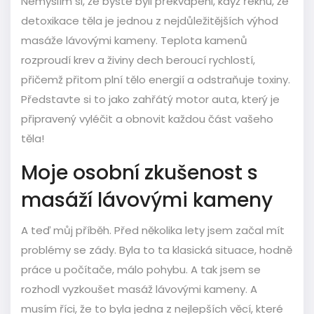
Nemyslím si, že byste byli překvapeni, když řeknu, že
detoxikace těla je jednou z nejdůležitějších výhod
masáže lávovými kameny. Teplota kamenů
rozproudí krev a živiny dech beroucí rychlostí,
přičemž přitom plní tělo energií a odstraňuje toxiny.
Představte si to jako zahřátý motor auta, který je
připravený vyléčit a obnovit každou část vašeho
těla!
Moje osobní zkušenost s
masáží lávovými kameny
A teď můj příběh. Před několika lety jsem začal mít
problémy se zády. Byla to ta klasická situace, hodně
práce u počítače, málo pohybu. A tak jsem se
rozhodl vyzkoušet masáž lávovými kameny. A
musím říci, že to byla jedna z nejlepších věcí, které