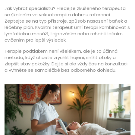
Jak vybrat specialistu? Hledejte zkušeného terapeuta
se školením ve vakuoterapii a dobrou referencí.
Zeptejte se na typ přístroje, způsob nasazení baňek a
léčebný plán. Kvalitní terapeut umí terapii kombinovat s
lymfatickou masáží, tejpováním nebo rehabilitačním
cvičením pro lepší výsledek.
Terapie podtlakem není všelékem, ale je to účinná
metoda, když chcete zrychlit hojení, snížit otoky a
zlepšit stav pokožky. Dejte si ale vždy čas na konzultaci
a vyhněte se samoléčbě bez odborného dohledu.