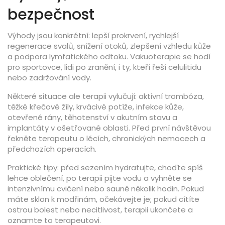
bezpečnost
Výhody jsou konkrétní: lepší prokrvení, rychlejší
regenerace svalů, snížení otoků, zlepšení vzhledu kůže
a podpora lymfatického odtoku. Vakuoterapie se hodí
pro sportovce, lidi po zranění, i ty, kteří řeší celulitidu
nebo zadržování vody.
Některé situace ale terapii vylučují: aktivní trombóza,
těžké křečové žíly, krvácivé potíže, infekce kůže,
otevřené rány, těhotenství v akutním stavu a
implantáty v ošetřované oblasti. Před první návštěvou
řekněte terapeutu o lécích, chronických nemocech a
předchozích operacích.
Praktické tipy: před sezením hydratujte, choďte spíš
lehce oblečení, po terapii pijte vodu a vyhněte se
intenzivnímu cvičení nebo sauně několik hodin. Pokud
máte sklon k modřinám, očekávejte je; pokud cítíte
ostrou bolest nebo necitlivost, terapii ukončete a
oznamte to terapeutovi.