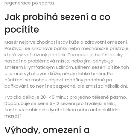
regenerace po sportu.
Jak probíhá sezení a co
pocítíte
Masér nejprve zhodnotí stav kůže a zdravotní omezení.
Používají se silikonové baňky nebo mechanické přístroje,
které vytvoří řízený podtlak. Terapeut je buď staticky
nasadí na problémová místa, nebo jimi pohybuje
směrem k lymfatickým uzlinám. Během sezení cítíte tah
a jemné vytahování kůže, někdy i lehké brnění. Po
ošetření se mohou objevit modřiny podobné po
baňkování, to není nebezpečné, ale zmizí za několik dní.
Typická délka je 20–40 minut pro jedno tělesné pásmo.
Doporučuje se série 6–12 sezení pro trvalejší efekt,
často v kombinaci s lymfatickou nebo anticelulitidní
masáží.
Výhody, omezení a