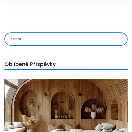
upozorňuje na možné komplikace a kdy je tento typ
léčby méně vhodný.
Oblíbené Příspěvky