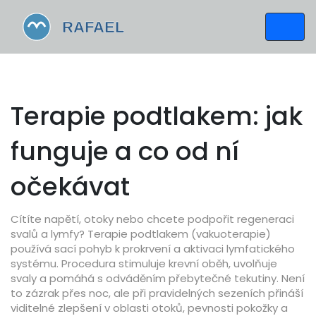
Terapie podtlakem: jak
funguje a co od ní
očekávat
Cítíte napětí, otoky nebo chcete podpořit regeneraci
svalů a lymfy? Terapie podtlakem (vakuoterapie)
používá sací pohyb k prokrvení a aktivaci lymfatického
systému. Procedura stimuluje krevní oběh, uvolňuje
svaly a pomáhá s odváděním přebytečné tekutiny. Není
to zázrak přes noc, ale při pravidelných sezeních přináší
viditelné zlepšení v oblasti otoků, pevnosti pokožky a