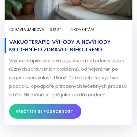
OD
PAVLA JANDOVÁ
6.12.24
0 KOMENTÁŘE
VAKUOTERAPIE: VÝHODY A NEVÝHODY
MODERNÍHO ZDRAVOTNÍHO TREND
Vakuoterapie se stává populární metodou v léčbě
různých zdravotních problémů, od hojení ran po
regeneraci svalové tkáně. Tato technika využívá
podtlaku k podpoře přirozených léčebných procesů
v těle. Nicméně, stejně jako každá moderní
technologie, i vakuoterapie má své přínosy i rizika,
které je důležité zvážit. Tento článek podrobně
PŘEČTĚTE SI PODROBNOSTI
rozebírá účinky vakuoterapie na lidské tělo a jak
může pomoci zlepšit kvalitu života. Na druhé straně