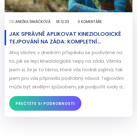
OD
ANEŽKA ŠIMÁČKOVÁ
18.12.23
0 KOMENTÁŘE
JAK SPRÁVNĚ APLIKOVAT KINEZIOLOGICKÉ
TEJPOVÁNÍ NA ZÁDA: KOMPLETNÍ
PRŮVODCE
Ahoj všichni, v dnešním příspěvku se podíváme na
to, jak se lepí kineziologické teipy na záda. Všimla
jsem si, že je to téma, které vás hodně zajímá, tak
jsem pro vás připravila podrobný návod. Tejpování
může být skvělým způsobem, jak podpořit svaly a
snížit bolest, pokud to děláte správně. Ukažu vám
krok za krokem, jak tejp připravit, na co si dát pozor
PŘEČTĚTE SI PODROBNOSTI
a jak zajistit, aby držel co nejdéle. Takže pokud vás
bolí záda nebo se chystáte na sport, neváhejte a
čtěte dál!