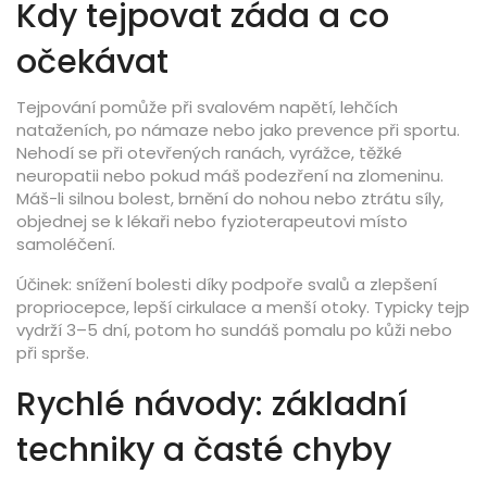
Kdy tejpovat záda a co
očekávat
Tejpování pomůže při svalovém napětí, lehčích
nataženích, po námaze nebo jako prevence při sportu.
Nehodí se při otevřených ranách, vyrážce, těžké
neuropatii nebo pokud máš podezření na zlomeninu.
Máš-li silnou bolest, brnění do nohou nebo ztrátu síly,
objednej se k lékaři nebo fyzioterapeutovi místo
samoléčení.
Účinek: snížení bolesti díky podpoře svalů a zlepšení
propriocepce, lepší cirkulace a menší otoky. Typicky tejp
vydrží 3–5 dní, potom ho sundáš pomalu po kůži nebo
při sprše.
Rychlé návody: základní
techniky a časté chyby