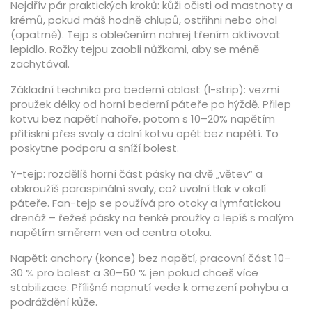
Nejdřív pár praktických kroků: kůži očisti od mastnoty a
krémů, pokud máš hodně chlupů, ostřihni nebo ohol
(opatrně). Tejp s oblečením nahrej třením aktivovat
lepidlo. Rožky tejpu zaobli nůžkami, aby se méně
zachytával.
Základní technika pro bederní oblast (I-strip): vezmi
proužek délky od horní bederní páteře po hýždě. Přilep
kotvu bez napětí nahoře, potom s 10–20% napětím
přitiskni přes svaly a dolní kotvu opět bez napětí. To
poskytne podporu a sníží bolest.
Y-tejp: rozdělíš horní část pásky na dvě „větev“ a
obkroužíš paraspinální svaly, což uvolní tlak v okolí
páteře. Fan-tejp se používá pro otoky a lymfatickou
drenáž – řežeš pásky na tenké proužky a lepíš s malým
napětím směrem ven od centra otoku.
Napětí: anchory (konce) bez napětí, pracovní část 10–
30 % pro bolest a 30–50 % jen pokud chceš více
stabilizace. Přílišné napnutí vede k omezení pohybu a
podráždění kůže.