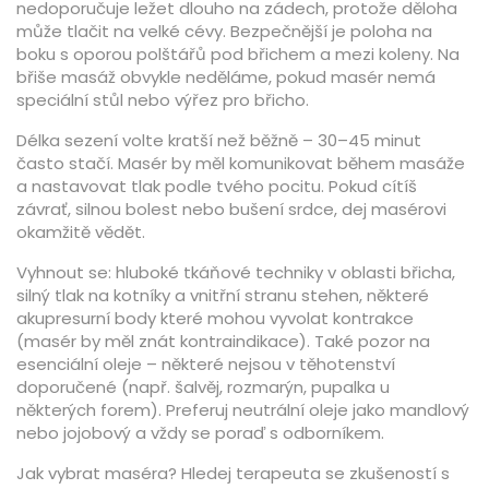
nedoporučuje ležet dlouho na zádech, protože děloha
může tlačit na velké cévy. Bezpečnější je poloha na
boku s oporou polštářů pod břichem a mezi koleny. Na
břiše masáž obvykle neděláme, pokud masér nemá
speciální stůl nebo výřez pro břicho.
Délka sezení volte kratší než běžně – 30–45 minut
často stačí. Masér by měl komunikovat během masáže
a nastavovat tlak podle tvého pocitu. Pokud cítíš
závrať, silnou bolest nebo bušení srdce, dej masérovi
okamžitě vědět.
Vyhnout se: hluboké tkáňové techniky v oblasti břicha,
silný tlak na kotníky a vnitřní stranu stehen, některé
akupresurní body které mohou vyvolat kontrakce
(masér by měl znát kontraindikace). Také pozor na
esenciální oleje – některé nejsou v těhotenství
doporučené (např. šalvěj, rozmarýn, pupalka u
některých forem). Preferuj neutrální oleje jako mandlový
nebo jojobový a vždy se poraď s odborníkem.
Jak vybrat maséra? Hledej terapeuta se zkušeností s