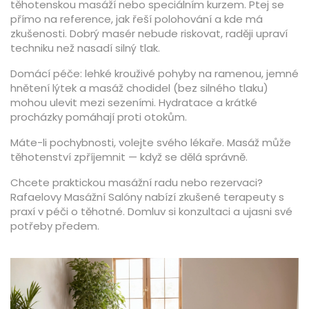
těhotenskou masáží nebo speciálním kurzem. Ptej se
přímo na reference, jak řeší polohování a kde má
zkušenosti. Dobrý masér nebude riskovat, raději upraví
techniku než nasadí silný tlak.
Domácí péče: lehké krouživé pohyby na ramenou, jemné
hnětení lýtek a masáž chodidel (bez silného tlaku)
mohou ulevit mezi sezeními. Hydratace a krátké
procházky pomáhají proti otokům.
Máte-li pochybnosti, volejte svého lékaře. Masáž může
těhotenství zpříjemnit — když se dělá správně.
Chcete praktickou masážní radu nebo rezervaci?
Rafaelovy Masážní Salóny nabízí zkušené terapeuty s
praxí v péči o těhotné. Domluv si konzultaci a ujasni své
potřeby předem.