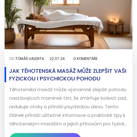
OD
TOMÁŠ VALENTA
22.07.24
0 KOMENTÁŘE
JAK TĚHOTENSKÁ MASÁŽ MŮŽE ZLEPŠIT VAŠI
FYZICKOU I PSYCHICKOU POHODU
Těhotenská masáž může významně zlepšit pohodu
nastávajících maminek tím, že zmírňuje bolesti zad,
redukuje otoky a přináší psychickou úlevu. Tento
článek přináší užitečné informace a praktické tipy k
těhotenským masážím a jejich přínosům pro fyzické
i duševní zdraví během těhotenství.