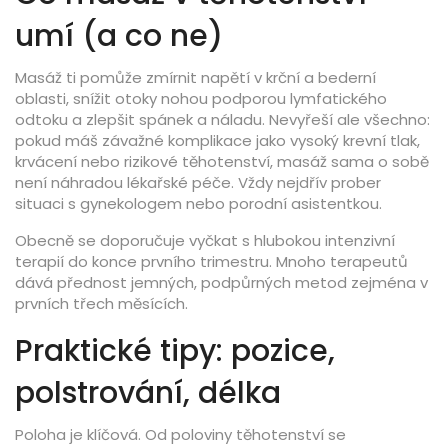
umí (a co ne)
Masáž ti pomůže zmírnit napětí v krční a bederní
oblasti, snížit otoky nohou podporou lymfatického
odtoku a zlepšit spánek a náladu. Nevyřeší ale všechno:
pokud máš závažné komplikace jako vysoký krevní tlak,
krvácení nebo rizikové těhotenství, masáž sama o sobě
není náhradou lékařské péče. Vždy nejdřív prober
situaci s gynekologem nebo porodní asistentkou.
Obecně se doporučuje vyčkat s hlubokou intenzivní
terapií do konce prvního trimestru. Mnoho terapeutů
dává přednost jemných, podpůrných metod zejména v
prvních třech měsících.
Praktické tipy: pozice,
polstrování, délka
Poloha je klíčová. Od poloviny těhotenství se