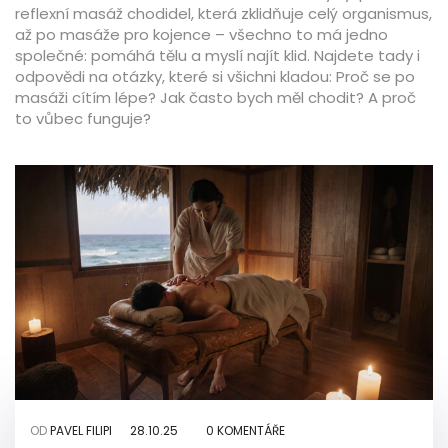
reflexní masáž chodidel, která zklidňuje celý organismus,
až po masáže pro kojence – všechno to má jedno
společné: pomáhá tělu a myslí najít klid. Najdete tady i
odpovědi na otázky, které si všichni kladou: Proč se po
masáži cítím lépe? Jak často bych měl chodit? A proč
to vůbec funguje?
OD
PAVEL FILIPI
28.10.25
0 KOMENTÁŘE