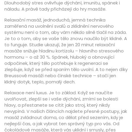
Dlouhodobý stres ovlivňuje dýchání, imunitu, spánek i
náladu. A právě tady přicházejí do hry masáže.
Relaxační masáž
,
jednoduchá, jemná technika
zaměřená na uvolnění svalů a zklidnění nervového
systému
není o tom, aby vám někdo silně tlačil na záda.
Je to o tom, aby se vaše tělo znovu naučilo být klidné. A
to funguje. Studie ukazují, že jen 20 minut relaxační
masáže snižuje hladinu kortizolu – hlavního stresového
hormonu – o až 30 %.
Spánek
,
hluboký a obnovující
odpočinek, který tělo potřebuje k regeneraci
se
zlepšuje, když se před spaním tělo uvolní. A to nejen díky
Breussově masáži nebo čínské technice – stačí jen
klidný dotyk, teplo, pomalý dech.
Relaxace není luxus. Je to základ. Když se naučíte
uvolňovat, zlepší se i vaše dýchání, zmírní se bolesti
hlavy, a přestanete se cítit jako stroj, který nikdy
nevypíná. V našich článcích najdete přesné postupy, jak
masáž zvládnout doma, co dělat před sezením, kdy je
nejlepší čas, a jak vybrat ten správný typ pro vás. Od
čokoládové masáže, která vás uklidní i smysly, přes