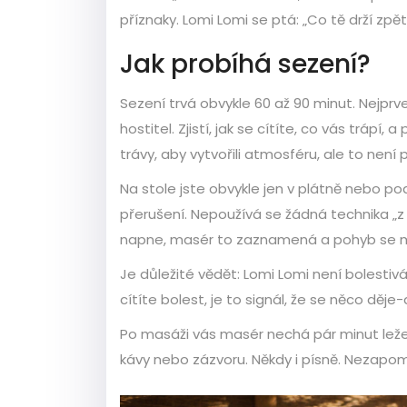
příznaky. Lomi Lomi se ptá: „Co tě drží zp
Jak probíhá sezení?
Sezení trvá obvykle 60 až 90 minut. Nejprv
hostitel. Zjistí, jak se cítíte, co vás trápí
trávy, aby vytvořili atmosféru, ale to není 
Na stole jste obvykle jen v plátně nebo p
přerušení. Nepoužívá se žádná technika „z 
napne, masér to zaznamená a pohyb se měn
Je důležité vědět: Lomi Lomi není bolestivá
cítíte bolest, je to signál, že se něco děje
Po masáži vás masér nechá pár minut ležet
kávy nebo zázvoru. Někdy i písně. Nezapomí