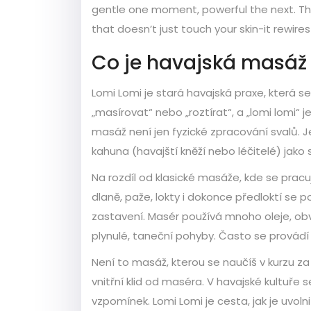
gentle one moment, powerful the next. This
that doesn’t just touch your skin-it rewire
Co je havajská masáž
Lomi Lomi je stará havajská praxe, která s
„masírovat“ nebo „roztírat“, a „lomi lomi“
masáž není jen fyzické zpracování svalů. Je 
kahuna (havajští kněží nebo léčitelé) jako
Na rozdíl od klasické masáže, kde se pracuj
dlaně, paže, lokty i dokonce předloktí se 
zastavení. Masér používá mnoho oleje, 
plynulé, taneční pohyby. Často se provádí 
Není to masáž, kterou se naučíš v kurzu za
vnitřní klid od maséra. V havajské kultuře
vzpomínek. Lomi Lomi je cesta, jak je uvolnit