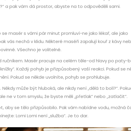
ět?“ a pak vám dá prostor, abyste na to odpověděli sami.
e se masér s vámi pár minut promluví-ne jako lékař, ale jako
, a pak vás nechá v klidu. Některé maséři zapalují kouř z kávy ne
povinné. Všechno je volitelné.
od ručníkem. Masér pracuje na celém těle-od hlavy po paty-
knížky“. Každý pohyb je přizpůsobený vaší reakci. Pokud se 
í. Pokud se někde uvolníte, pohyb se prohlubuje.
. Někdy může být hluboká, ale nikdy není „dělá to bolí?“. Poku
-ale ne v tom smyslu, že byste měli „přetlak“ nebo „zatlačit“.
, aby se tělo přizpůsobilo. Pak vám nabídne vodu, možná ča
nejte: Lomi Lomi není „služba“. Je to dar.