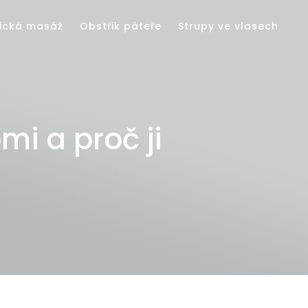
ická masáž
Obstřik páteře
Strupy ve vlasech
i a proč ji