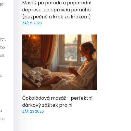
Masáž po porodu a poporodní
ge
deprese: co opravdu pomáhá
(bezpečně a krok za krokem)
ZÁŘ, 5 2025
t“,
ato
li
y,
Čokoládová masáž - perfektní
dárkový zážitek pro ni
a
ZÁŘ, 23 2025
í a