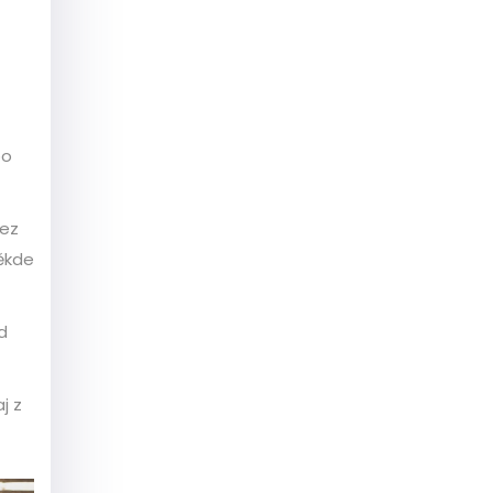
bo
bez
někde
d
j z