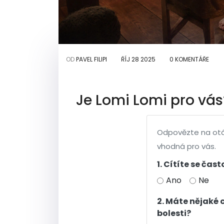
OD
PAVEL FILIPI
ŘÍJ 28 2025
0 KOMENTÁŘE
Je Lomi Lomi pro vás
Odpovězte na otázk
vhodná pro vás.
1. Cítíte se ča
Ano
Ne
2. Máte nějaké 
bolesti?