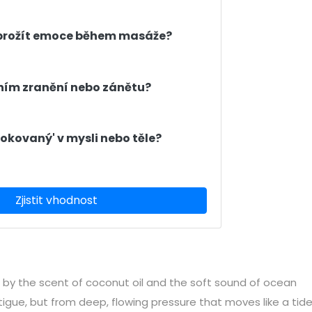
i prožít emoce během masáže?
tním zranění nebo zánětu?
blokovaný' v mysli nebo těle?
Zjistit vhodnost
 by the scent of coconut oil and the soft sound of ocean
igue, but from deep, flowing pressure that moves like a tid