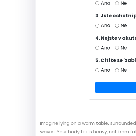
Ano
Ne
3. Jste ochotn
Ano
Ne
4. Nejste v aku
Ano
Ne
5. Cítíte se 'za
Ano
Ne
Imagine lying on a warm table, surrounded
waves. Your body feels heavy, not from fat