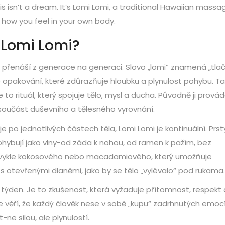
 isn’t a dream. It’s Lomi Lomi, a traditional Hawaiian massa
s how you feel in your own body.
 Lomi Lomi?
e přenáší z generace na generaci. Slovo „lomi“ znamená „tlači
 je opakování, které zdůrazňuje hloubku a plynulost pohybu. T
to rituál, který spojuje tělo, mysl a ducha. Původně ji provádě
 součást duševního a tělesného vyrovnání.
e po jednotlivých částech těla, Lomi Lomi je kontinuální. Prst
pohybují jako vlny-od záda k nohou, od ramen k pažím, bez
obvykle kokosového nebo macadamiového, který umožňuje
s otevřenými dlaněmi, jako by se tělo „vylévalo“ pod rukama.
 týden. Je to zkušenost, která vyžaduje přítomnost, respekt 
 se věří, že každý člověk nese v sobě „kupu“ zadrhnutých emoc
-ne silou, ale plynulostí.