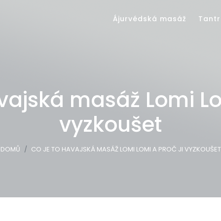
Ájurvédská masáž
Tantr
avajská masáž Lomi Lom
vyzkoušet
DOMŮ
CO JE TO HAVAJSKÁ MASÁŽ LOMI LOMI A PROČ JI VYZKOUŠET