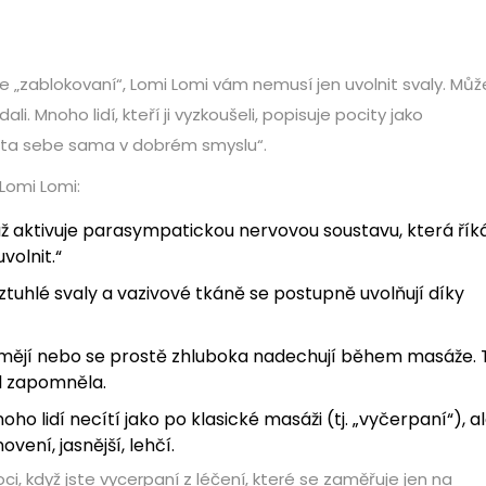
te „zablokovaní“, Lomi Lomi vám nemusí jen uvolnit svaly. Můž
li. Mnoho lidí, kteří ji vyzkoušeli, popisuje pocity jako
ráta sebe sama v dobrém smyslu“.
 Lomi Lomi:
 aktivuje parasympatickou nervovou soustavu, která řík
volnit.“
tuhlé svaly a vazivové tkáně se postupně uvolňují díky
 smějí nebo se prostě zhluboka nadechují během masáže. 
sl zapomněla.
ho lidí necítí jako po klasické masáži (tj. „vyčerpaní“), a
ní, jasnější, lehčí.
i, když jste vycerpaní z léčení, které se zaměřuje jen na