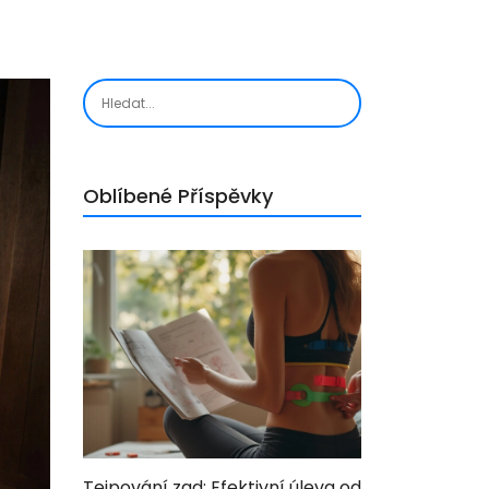
Oblíbené Příspěvky
Tejpování zad: Efektivní úleva od