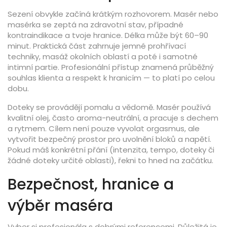
Sezení obvykle začíná krátkým rozhovorem. Masér nebo
masérka se zeptá na zdravotní stav, případné
kontraindikace a tvoje hranice. Délka může být 60–90
minut. Praktická část zahrnuje jemné prohřívací
techniky, masáž okolních oblastí a poté i samotné
intimní partie. Profesionální přístup znamená průběžný
souhlas klienta a respekt k hranicím — to platí po celou
dobu.
Doteky se provádějí pomalu a vědomě. Masér používá
kvalitní olej, často aroma-neutrální, a pracuje s dechem
a rytmem. Cílem není pouze vyvolat orgasmus, ale
vytvořit bezpečný prostor pro uvolnění bloků a napětí.
Pokud máš konkrétní přání (intenzita, tempo, doteky či
žádné doteky určité oblasti), řekni to hned na začátku.
Bezpečnost, hranice a
výběr maséra
Vyber si profesionála s dobrými referencemi. Důležitá je