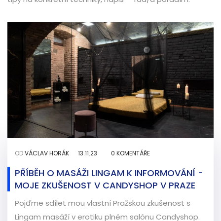
OD
VÁCLAV HORÁK
13.11.23
0 KOMENTÁŘE
PŘÍBĚH O MASÁŽI LINGAM K INFORMOVÁNÍ -
MOJE ZKUŠENOST V CANDYSHOP V PRAZE
Pojďme sdílet mou vlastní Pražskou zkušenost s
Lingam masáží v erotiku plném salónu Candyshop.