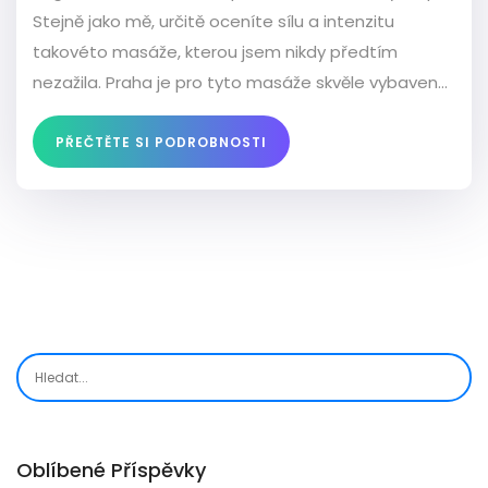
Stejně jako mě, určitě oceníte sílu a intenzitu
takovéto masáže, kterou jsem nikdy předtím
nezažila. Praha je pro tyto masáže skvěle vybavena
a Candyshop je příkladem salónu, který zaručuje
skvělou zkušenost. Připojte se k mému cestování po
PŘEČTĚTE SI PODROBNOSTI
světě erotických masáží a dozvíte se více o tom,
jak Lingam masáž ovlivnila mé vnímání sexuality.
Každý můj zážitek je autentický a já se nemůžu
dočkat, až se s vámi podělím o další.
Oblíbené Příspěvky