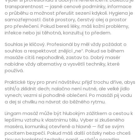
transparentnost — jasné cenové podmínky, informace
o průběhu a možnost přerušit sezení kdykoli. Hygiena je
samozřejmostí: čisté prostory, čerstvý olej a prostor
pro převlečení. Pokud bereš léky, máš kožní problémy,
infekce nebo jsi těhotná, konzultuj to předem.
Souhlas je klíčový. Profesionál by měl vždy požádat o
souhlas a respektovat znějící „ne“. Pokud se během
masáže cítíš nepohodlně, zastav to. Dobrý masér
nabídne vždy alternativy a vysvětlí techniky, které
používá.
Praktické tipy pro první návštěvu: přijď trochu dříve, abys
stihl/a zklidnit dech; nalačno není nutné, ale velké jídlo
vynech; vezmi si pohodlné oblečení. Po masáži pij vodu
a dej si chvilku na návrat do běžného rytmu.
Lingam masáž může být hlubokým zážitkem a cestou k
lepšímu vztahu k vlastnímu tělu. Vyber si zkušeného
maséra, komunikuj otevřeně a hlavně — řiď se svým
pocitem bezpečí. Pokud máš další otázky nebo chceš
tipy na konkrétní techniky, napiš — rád/a poradím.