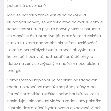
pohodlně a uvolněně.
Med se nanáší v tenké vrstvě na pokožku a
kruhovými pohyby se vmasírovává dovnitř. Klíčem je
konzistentní tlak a plynulé pohyby rukou. Postupně
se masáž stává intenzivnější, protože med získává
strukturu, která napomáhá aktivnímu uvolňování
toxinů a odumřelých buněk. Proces obvykle trvá
kolem půl hodiny až hodinu, přičemž důležitý je
důraz na zóny se zvýšeným napětím nebo blokem
energie.
Samostatnou kapitolou je technika odstraňování
medu. Po skončení masáže se přebytečný med
šetrně setře vlhkou utěrkou nebo houbičkou. Poté
následuje oplachování vlažnou vodou, aby pokožka
zůstala dostatečně hydratovaná a zbavená všech