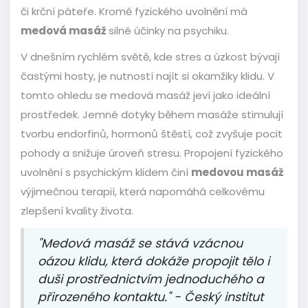
či krční páteře. Kromě fyzického uvolnění má
medová masáž
silné účinky na psychiku.
V dnešním rychlém světě, kde stres a úzkost bývají
častými hosty, je nutností najít si okamžiky klidu. V
tomto ohledu se medová masáž jeví jako ideální
prostředek. Jemné dotyky během masáže stimulují
tvorbu endorfinů, hormonů štěstí, což zvyšuje pocit
pohody a snižuje úroveň stresu. Propojení fyzického
uvolnění s psychickým klidem činí
medovou masáž
výjimečnou terapií, která napomáhá celkovému
zlepšení kvality života.
"Medová masáž se stává vzácnou
oázou klidu, která dokáže propojit tělo i
duši prostřednictvím jednoduchého a
přirozeného kontaktu." - Český institut