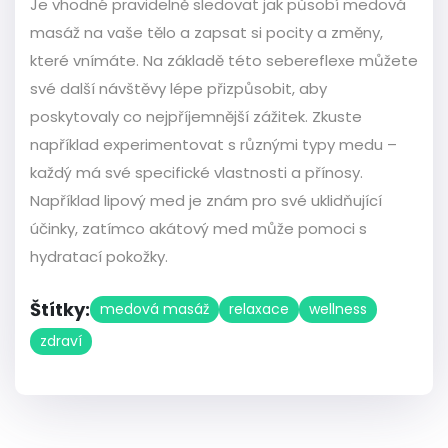
Je vhodné pravidelně sledovat jak působí medová
masáž na vaše tělo a zapsat si pocity a změny,
které vnímáte. Na základě této sebereflexe můžete
své další návštěvy lépe přizpůsobit, aby
poskytovaly co nejpříjemnější zážitek. Zkuste
například experimentovat s různými typy medu –
každý má své specifické vlastnosti a přínosy.
Například lipový med je znám pro své uklidňující
účinky, zatímco akátový med může pomoci s
hydratací pokožky.
Štítky:
medová masáž
relaxace
wellness
zdraví