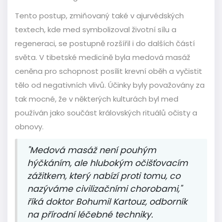
Tento postup, zmiňovaný také v ajurvédských
textech, kde med symbolizoval životní sílu a
regeneraci, se postupně rozšířil i do dalších částí
světa. V tibetské medicíně byla medová masáž
ceněna pro schopnost posílit krevní oběh a vyčistit
tělo od negativních vlivů. Účinky byly považovány za
tak mocné, že v některých kulturách byl med
používán jako součást královských rituálů očisty a
obnovy.
"Medová masáž není pouhým
hýčkáním, ale hlubokým očišťovacím
zážitkem, který nabízí proti tomu, co
nazýváme civilizačními chorobami,"
říká doktor Bohumil Kartouz, odborník
na přírodní léčebné techniky.