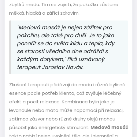
zbytků medu. Tím se zajistí, že pokožka zůstane
měkká, hladká a zářící zdravím.
"Medová masáž je nejen zážitek pro
pokožku, ale také pro duši. Je to jako
ponořit se do světa klidu a tepla, kdy
se starosti všedního dne odráždí s
každým dotykem," říká uznávaný
terapeut Jaroslav Novák.
Zkušení terapeuti přidávají do medu i různé bylinné
esence podle potřeb klienta, což zvyšuje léčebný
efekt a pocit relaxace. Kombinace bylin jako je
levandule nebo máta může napomoci při relaxaci,
zatímco zázvor nebo různé druhy olejů mohou
působit jako energetický stimulant.
Medová masáž
takto nabízí nejen uvolnění těla, ale i zjemnění a