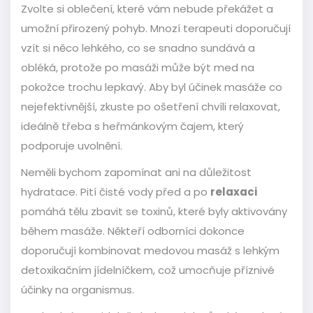
Zvolte si oblečení, které vám nebude překážet a
umožní přirozený pohyb. Mnozí terapeuti doporučují
vzít si něco lehkého, co se snadno sundává a
obléká, protože po masáži může být med na
pokožce trochu lepkavý. Aby byl účinek masáže co
nejefektivnější, zkuste po ošetření chvíli relaxovat,
ideálně třeba s heřmánkovým čajem, který
podporuje uvolnění.
Neměli bychom zapomínat ani na důležitost
hydratace. Pití čisté vody před a po
relaxaci
pomáhá tělu zbavit se toxinů, které byly aktivovány
během masáže. Někteří odborníci dokonce
doporučují kombinovat medovou masáž s lehkým
detoxikačním jídelníčkem, což umocňuje příznivé
účinky na organismus.