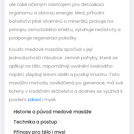
ale také účinným nástrojem pro detoxikaci
organismu a obnovu energie. Med, přírodní
bohatství plné vitamínů a minerálů, pracuje na
principu osmotického efektu, vytahuje nečistoty a
podporuje regeneraci pokožky.
Kouzlo medové masáže spočívá v její
jednoduchosti i hloubce. Jemné pohyby, které se
aplikují na tělo, napomáhají uvolnění svalového
napětí, zlepšují krevní oběh a posilují imunitu. Tato
masážní metoda, osvědčená po generace, má své
kořeny v tradičním léčitelství a dodnes se využívá k
posílení
zdraví
i mysli.
Historie a původ medové masáže
Technika a postup
Přínosy pro tělo i mysl