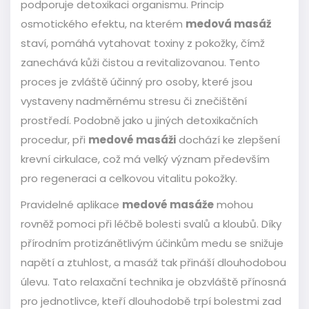
podporuje detoxikaci organismu. Princip
osmotického efektu, na kterém
medová masáž
staví, pomáhá vytahovat toxiny z pokožky, čímž
zanechává kůži čistou a revitalizovanou. Tento
proces je zvláště účinný pro osoby, které jsou
vystaveny nadměrnému stresu či znečištění
prostředí. Podobně jako u jiných detoxikačních
procedur, při
medové masáži
dochází ke zlepšení
krevní cirkulace, což má velký význam především
pro regeneraci a celkovou vitalitu pokožky.
Pravidelné aplikace
medové masáže
mohou
rovněž pomoci při léčbě bolesti svalů a kloubů. Díky
přírodním protizánětlivým účinkům medu se snižuje
napětí a ztuhlost, a masáž tak přináší dlouhodobou
úlevu. Tato relaxační technika je obzvláště přínosná
pro jednotlivce, kteří dlouhodobě trpí bolestmi zad