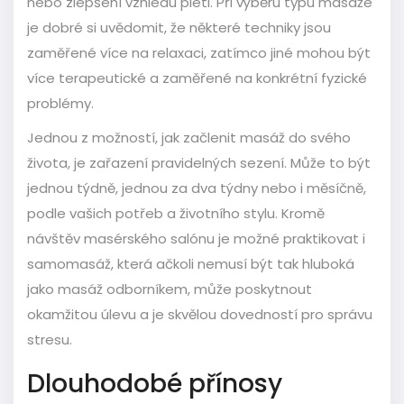
nebo zlepšení vzhledu pleti. Při výběru typu masáže
je dobré si uvědomit, že některé techniky jsou
zaměřené více na relaxaci, zatímco jiné mohou být
více terapeutické a zaměřené na konkrétní fyzické
problémy.
Jednou z možností, jak začlenit masáž do svého
života, je zařazení pravidelných sezení. Může to být
jednou týdně, jednou za dva týdny nebo i měsíčně,
podle vašich potřeb a životního stylu. Kromě
návštěv masérského salónu je možné praktikovat i
samomasáž, která ačkoli nemusí být tak hluboká
jako masáž odborníkem, může poskytnout
okamžitou úlevu a je skvělou dovedností pro správu
stresu.
Dlouhodobé přínosy