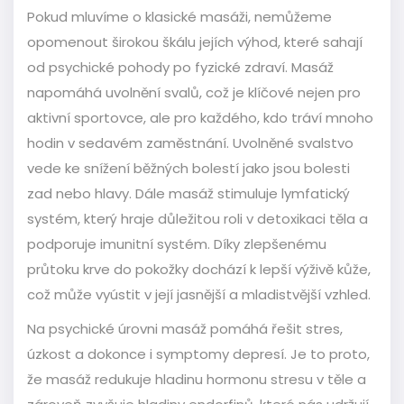
Pokud mluvíme o klasické masáži, nemůžeme
opomenout širokou škálu jejích výhod, které sahají
od psychické pohody po fyzické zdraví. Masáž
napomáhá uvolnění svalů, což je klíčové nejen pro
aktivní sportovce, ale pro každého, kdo tráví mnoho
hodin v sedavém zaměstnání. Uvolněné svalstvo
vede ke snížení běžných bolestí jako jsou bolesti
zad nebo hlavy. Dále masáž stimuluje lymfatický
systém, který hraje důležitou roli v detoxikaci těla a
podporuje imunitní systém. Díky zlepšenému
průtoku krve do pokožky dochází k lepší výživě kůže,
což může vyústit v její jasnější a mladistvější vzhled.
Na psychické úrovni masáž pomáhá řešit stres,
úzkost a dokonce i symptomy depresí. Je to proto,
že masáž redukuje hladinu hormonu stresu v těle a