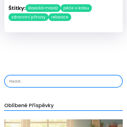
Štítky:
klasická masáž
péče o krásu
zdravotní přínosy
relaxace
Oblíbené Příspěvky