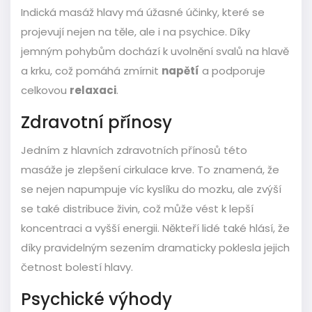
Indická masáž hlavy má úžasné účinky, které se
projevují nejen na těle, ale i na psychice. Díky
jemným pohybům dochází k uvolnění svalů na hlavě
a krku, což pomáhá zmírnit
napětí
a podporuje
celkovou
relaxaci
.
Zdravotní přínosy
Jedním z hlavních zdravotních přínosů této
masáže je zlepšení cirkulace krve. To znamená, že
se nejen napumpuje víc kyslíku do mozku, ale zvýší
se také distribuce živin, což může vést k lepší
koncentraci a vyšší energii. Někteří lidé také hlásí, že
díky pravidelným sezením dramaticky poklesla jejich
četnost bolestí hlavy.
Psychické výhody