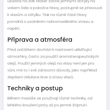
usadíte na židli. Masér začne jemnými dotyky na
vašem čele a pokožce hlavy, postupně se přesouvá
k vlasům a zátylku. Tlak na různé části hlavy
pomáhá s uvolněním nahromaděného stresu a
napětí.
Příprava a atmosféra
Před začátkem dochází k nastavení uklidňující
atmosféry, často za použití aromaterapeutických
olejů. Použití jemných olejů na vlasy není jen pro
vůni; má to i své zdravotní důvody, jako například
zlepšení cirkulace krve a stavu vlasů.
Techniky a postup
Během masáže se používají různé techniky, od
lehkého kroužení prsty až po jemné štípnutí.