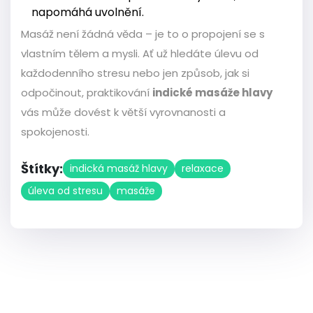
napomáhá uvolnění.
Masáž není žádná věda – je to o propojení se s
vlastním tělem a mysli. Ať už hledáte úlevu od
každodenního stresu nebo jen způsob, jak si
odpočinout, praktikování
indické masáže hlavy
vás může dovést k větší vyrovnanosti a
spokojenosti.
Štítky:
indická masáž hlavy
relaxace
úleva od stresu
masáže