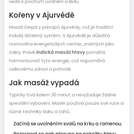
vede k pocitům uvolnění a klidu.
Kořeny v Ajurvédě
Masáž čerpá z principů Ajurvédy, což je tradiční
indický léčebný systém. V Ajurvédě je důležitá
rovnováha energetických center, známých jako
čakry. Právě
indická masáž hlavy
pomáhá
harmonizovat tyto energie, což napomáhá
celkovému zdraví a pohodě.
Jak masáž vypadá
Typicky trvá kolem 30 minut a nevyžaduje žádné
speciální vybavení. Masér používá pouze své ruce a
různé techniky tlaku a tahů.
Začíná se uvolněním svalů na krku a ramenou.
Pozornost se pak přesune na pokožku hlavy,