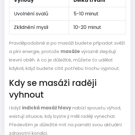
Výhody
Délka trvání
Uvolnění svalů
5-10 minut
Zklidnění mysli
10-20 minut
Pravděpodobně si po masáži budete připadat svěží
a plní energie, protože
masáže
výrazně zlepšují
krevní oběh. A co je důležité, můžete to udělat
kdykoli, když budete cítit potřebu trochu vypnout.
Kdy se masáži raději
vyhnout
I když
indická masáž hlavy
nabízí spoustu výhod,
existují situace, kdy byste ji měli raději vynechat.
Především je důležité mít na paměti svou aktuální
zdravotní kondici.