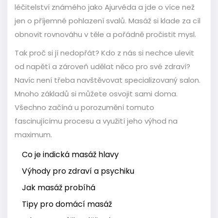
léčitelství známého jako Ajurvéda a jde o více než
jen o příjemné pohlazení svalů. Masáž si klade za cíl
obnovit rovnováhu v těle a pořádně pročistit mysl.
Tak proč si jí nedopřát? Kdo z nás si nechce ulevit
od napětí a zároveň udělat něco pro své zdraví?
Navíc není třeba navštěvovat specializovaný salon.
Mnoho základů si můžete osvojit sami doma.
Všechno začíná u porozumění tomuto
fascinujícímu procesu a využití jeho výhod na
maximum.
Co je indická masáž hlavy
Výhody pro zdraví a psychiku
Jak masáž probíhá
Tipy pro domácí masáž