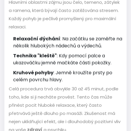
Hlavními oblastmi zájmu jsou čelo, temeno, zátylek
a ramena, která bývají často zatěžována stresem.
Každý pohyb je pečlivě promyšlený pro maximální
relaxaci.
Relaxační dýchání
: Na začátku se zaměřte na
několik hlubokých nádechů a výdechů.
Technika "kleště"
: Kdy pomocí palce a
ukazováčku jemně mačkáte části pokožky.
Kruhové pohyby
: Jemně kroužíte prsty po
celém povrchu hlavy.
Celá procedura trvá obvykle 30 až 45 minut, podle
toho, kde si ji necháte provést. Tento čas může
přinést pocit hluboké relaxace, který často
přetrvává ještě dlouho po masáži. Zkušenost má
nejen uklidňující efekt, ale i dlouhodobý pozitivní vliv
na vaše
zdraví
a psychiku.