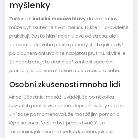
myšlenky
Začlenění
indické masáže hlavy
do vaší rutiny
může být skutečně život měnící. Ti, kteří ji pravidelně
praktikují, často hlásí nejen úlevu od stresu, ale i
zlepšení celkového pocitu pohody. Je to jako když
po dlouhém dni uvolníte napjatou pružinu. Skvělé je,
že nepotřebujete drahá zařízení ani speciální
prostory, stačí vám šikovné ruce a čas pro sebe.
Osobní zkušenosti mnoha lidí
Mnozí účastníci masáží uvádějí, že po několika
sezeních pocítili významné zlepšení kvality spánku.
Jiní zase poznamenávají, že masáž jim pomohla
lépe se soustředit a být produktivnější. Je
fascinující, jak něco tak jednoduchého, jako je