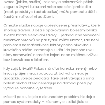
ovoce (jablko, hruška), zeleniny a celozrnných příloh.
Jogurt s živými kulturami nebo speciální probiotika
(např. produkty s Lactobacillus) může pomoci u dětí s
častými zažívacími potížemi.
Omezte sladké nápoje a přeslazené přesnídávky, které
zhoršují trávení. U dětí s opakovanými bolestmi bříška
zvažte krátké sledování stravy — jednoduché vyloučení
mléčných výrobků na pár týdnů může ukázat, zda není
problém s nesnášenlivostí laktózy nebo bílkovinou
kravského mléka. Pamatujte: u dětí do jednoho roku
nikdy samovolně nemažte kojení nebo mléčnou výživu
bez konzultace s lékařem.
Kdy zajít k lékaři? Pokud má dítě horečku, zelený nebo
krvavý průjem, vrací potravu, ztrácí váhu, nebo je
apatičké, volejte pediatra. Také přetrvávající a silná
bolest břicha, která nereaguje na domácí postupy,
vyžaduje odborné vyšetření.
Máte-li pocit, že jde o dlouhodobý problém, hledejte
pomoc systematicky — záznamy o stolici, jídle a