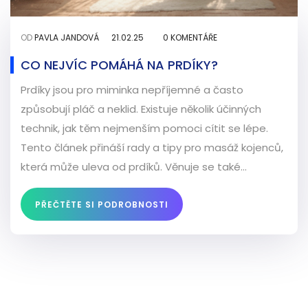
OD
PAVLA JANDOVÁ
21.02.25
0 KOMENTÁŘE
CO NEJVÍC POMÁHÁ NA PRDÍKY?
Prdíky jsou pro miminka nepříjemné a často
způsobují pláč a neklid. Existuje několik účinných
technik, jak těm nejmenším pomoci cítit se lépe.
Tento článek přináší rady a tipy pro masáž kojenců,
která může uleva od prdíků. Věnuje se také
důležitosti stravy a dalších jednoduchých triků pro
lepší trávení.
PŘEČTĚTE SI PODROBNOSTI