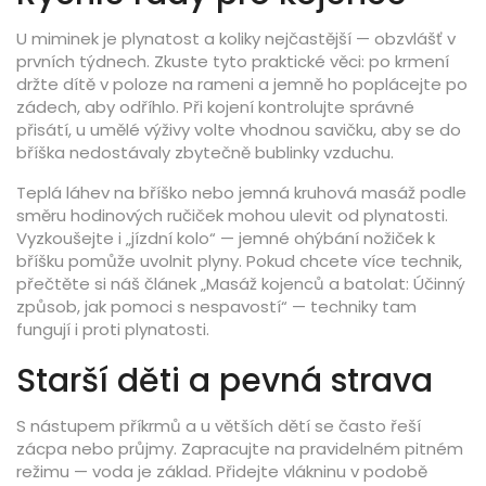
U miminek je plynatost a koliky nejčastější — obzvlášť v
prvních týdnech. Zkuste tyto praktické věci: po krmení
držte dítě v poloze na rameni a jemně ho poplácejte po
zádech, aby odříhlo. Při kojení kontrolujte správné
přisátí, u umělé výživy volte vhodnou savičku, aby se do
bříška nedostávaly zbytečně bublinky vzduchu.
Teplá láhev na bříško nebo jemná kruhová masáž podle
směru hodinových ručiček mohou ulevit od plynatosti.
Vyzkoušejte i „jízdní kolo“ — jemné ohýbání nožiček k
bříšku pomůže uvolnit plyny. Pokud chcete více technik,
přečtěte si náš článek „Masáž kojenců a batolat: Účinný
způsob, jak pomoci s nespavostí“ — techniky tam
fungují i proti plynatosti.
Starší děti a pevná strava
S nástupem příkrmů a u větších dětí se často řeší
zácpa nebo průjmy. Zapracujte na pravidelném pitném
režimu — voda je základ. Přidejte vlákninu v podobě