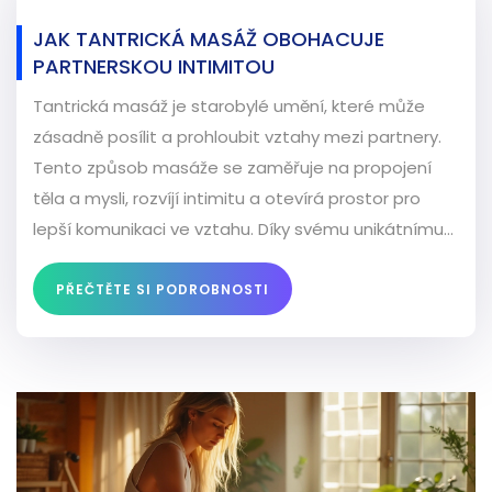
JAK TANTRICKÁ MASÁŽ OBOHACUJE
PARTNERSKOU INTIMITOU
Tantrická masáž je starobylé umění, které může
zásadně posílit a prohloubit vztahy mezi partnery.
Tento způsob masáže se zaměřuje na propojení
těla a mysli, rozvíjí intimitu a otevírá prostor pro
lepší komunikaci ve vztahu. Díky svému unikátnímu
přístupu dokáže tantrická masáž uvolnit napětí,
zvýšit důvěru a zpestřit partnerský život. V tomto
PŘEČTĚTE SI PODROBNOSTI
článku se dozvíte, jak integrace tantrické masáže
může pozitivně ovlivnit váš vztah.