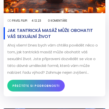
OD
PAVEL FILIPI
4.12.23
0 KOMENTÁŘE
JAK TANTRICKÁ MASÁŽ MŮŽE OBOHATIT
VÁŠ SEXUÁLNÍ ŽIVOT
Ahoj všem! Dnes bych vám chtěla povědět něco o
tom, jak tantrická masáž může obohatit váš
sexuální život. Jste připraveni dozvědět se více o
této dávné umělecké formě, která vám může
nabízet řadu výhod? Zahrnuje nejen zvýšení
intenzity vašeho intimního života, ale také podporu
hravosti, komunikace a duchovního spojení s vaším
PŘEČTĚTE SI PODROBNOSTI
partnerem. Připravte se na fascinující cestu plnou
nových zážitků.