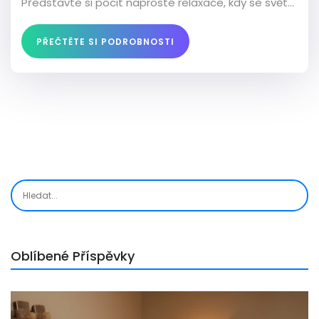
Představte si pocit naprosté relaxace, kdy se svět
kolem vás zpomalí a vy jste jediné, co existuje. Tato
masáž není jen o fyzické pohodě, ale také o
PŘEČTĚTE SI PODROBNOSTI
osobním růstu a objevení své vlastní sexuality.
Navštivte mou stránku pro více podrobností.
Oblíbené Příspěvky