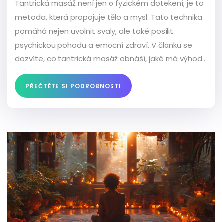
Tantrická masáž není jen o fyzickém dotekení; je to
metoda, která propojuje tělo a mysl. Tato technika
pomáhá nejen uvolnit svaly, ale také posílit
psychickou pohodu a emocní zdraví. V článku se
dozvíte, co tantrická masáž obnáší, jaké má výhody
a proč je ideální pro hlubokou relaxaci. Nabídneme
také praktické tipy a informace, jak si tuto masáž
PŘEČTĚTE SI PODROBNOSTI
užít naplno.