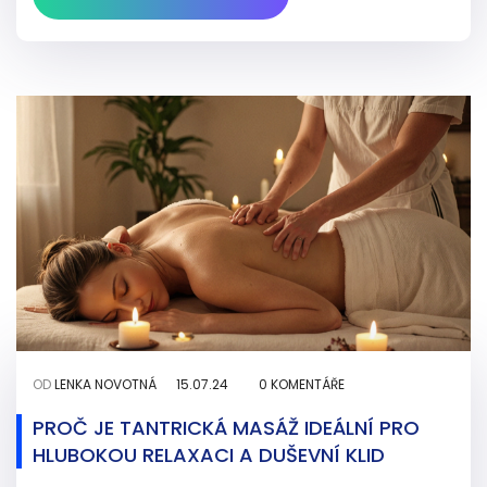
bolesti zad a poskytneme praktické rady pro její
využití.
OD
LENKA NOVOTNÁ
15.07.24
0 KOMENTÁŘE
PROČ JE TANTRICKÁ MASÁŽ IDEÁLNÍ PRO
HLUBOKOU RELAXACI A DUŠEVNÍ KLID