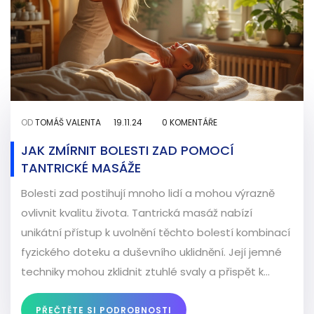
OD
TOMÁŠ VALENTA
19.11.24
0 KOMENTÁŘE
JAK ZMÍRNIT BOLESTI ZAD POMOCÍ
TANTRICKÉ MASÁŽE
Bolesti zad postihují mnoho lidí a mohou výrazně
ovlivnit kvalitu života. Tantrická masáž nabízí
unikátní přístup k uvolnění těchto bolestí kombinací
fyzického doteku a duševního uklidnění. Její jemné
techniky mohou zklidnit ztuhlé svaly a přispět k
celkové harmonizaci těla a mysli. V článku se
zaměříme na účinnost a metody této masáže při
PŘEČTĚTE SI PODROBNOSTI