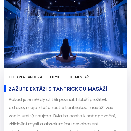
OD
PAVLA JANDOVÁ
18.11.23
0 KOMENTÁŘE
ZAŽIJTE EXTÁZI S TANTRICKOU MASÁŽÍ
Pokud jste někdy chtěli poznat hlubší prožitek
extáze, moje zkušenost s tantrickou masáží vás
zcela určitě zaujme. Byla to cesta k sebepoznání,
zklidnění mysli a absolutnímu osvobození.