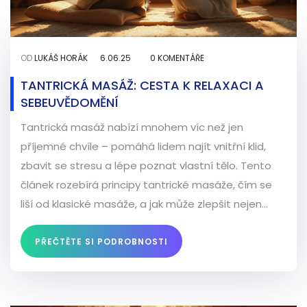
OD
LUKÁŠ HORÁK
6.06.25
0 KOMENTÁŘE
TANTRICKÁ MASÁŽ: CESTA K RELAXACI A
SEBEUVĚDOMĚNÍ
Tantrická masáž nabízí mnohem víc než jen
příjemné chvíle – pomáhá lidem najít vnitřní klid,
zbavit se stresu a lépe poznat vlastní tělo. Tento
článek rozebírá principy tantrické masáže, čím se
liší od klasické masáže, a jak může zlepšit nejen
vztah k partnerovi, ale i sebelásku. Přináší tipy na
praktické využití, fakta ze současného světa a rady
PŘEČTĚTE SI PODROBNOSTI
pro úplné začátečníky. Pokud hledáte nový způsob,
jak se uvolnit a posílit svou psychickou pohodu, jste
na správném místě.