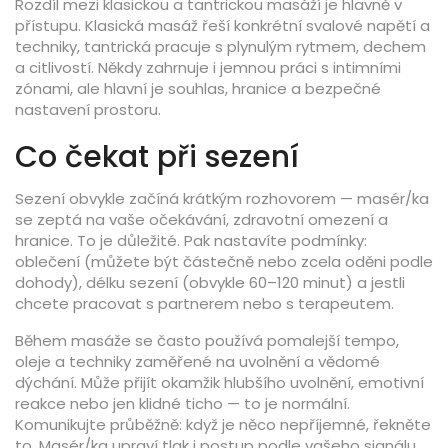
Rozdíl mezi klasickou a tantrickou masáží je hlavně v
přístupu. Klasická masáž řeší konkrétní svalové napětí a
techniky, tantrická pracuje s plynulým rytmem, dechem
a citlivostí. Někdy zahrnuje i jemnou práci s intimními
zónami, ale hlavní je souhlas, hranice a bezpečné
nastavení prostoru.
Co čekat při sezení
Sezení obvykle začíná krátkým rozhovorem — masér/ka
se zeptá na vaše očekávání, zdravotní omezení a
hranice. To je důležité. Pak nastavíte podmínky:
oblečení (můžete být částečně nebo zcela oděni podle
dohody), délku sezení (obvykle 60–120 minut) a jestli
chcete pracovat s partnerem nebo s terapeutem.
Během masáže se často používá pomalejší tempo,
oleje a techniky zaměřené na uvolnění a vědomé
dýchání. Může přijít okamžik hlubšího uvolnění, emotivní
reakce nebo jen klidné ticho — to je normální.
Komunikujte průběžně: když je něco nepříjemné, řekněte
to. Masér/ka upraví tlak i postup podle vašeho signálu.