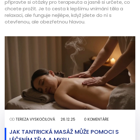
připravte si otázky pro terapeuta a jasně si určete, co
chcete prožít. Je to cesta k lepšímu vnímání těla a
relaxaci, ale funguje nejlépe, když jdete do ní s
otevřenou, ale obezřetnou hlavou.
OD
TEREZA VYSKOČILOVÁ
26.12.25
0 KOMENTÁŘE
JAK TANTRICKÁ MASÁŽ MŮŽE POMOCI S
LÉČENÍM TĚLA A MYSLI