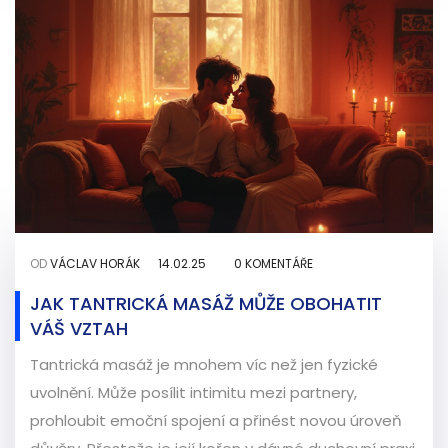
OD
VÁCLAV HORÁK
14.02.25
0 KOMENTÁŘE
JAK TANTRICKÁ MASÁŽ MŮŽE OBOHATIT
VÁŠ VZTAH
Tantrická masáž je mnohem víc než jen fyzické
uvolnění. Může posílit intimitu mezi partnery,
prohloubit emoční spojení a přinést novou úroveň