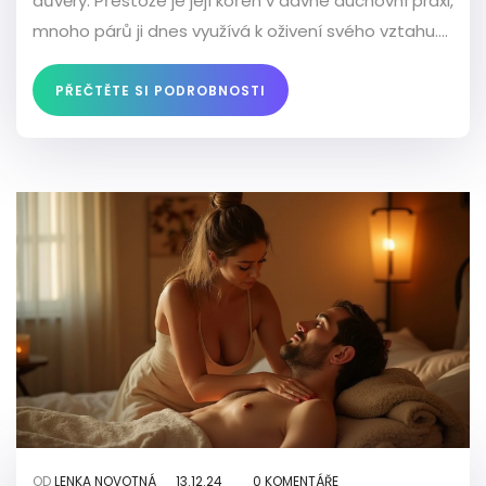
důvěry. Přestože je její kořen v dávné duchovní praxi,
mnoho párů ji dnes využívá k oživení svého vztahu.
Důležité je přistupovat k masáži s otevřenou myslí a
respektem vůči partnerovi.
PŘEČTĚTE SI PODROBNOSTI
OD
LENKA NOVOTNÁ
13.12.24
0 KOMENTÁŘE