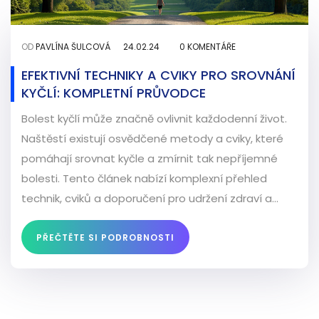
OD
PAVLÍNA ŠULCOVÁ
24.02.24
0 KOMENTÁŘE
EFEKTIVNÍ TECHNIKY A CVIKY PRO SROVNÁNÍ
KYČLÍ: KOMPLETNÍ PRŮVODCE
Bolest kyčlí může značně ovlivnit každodenní život.
Naštěstí existují osvědčené metody a cviky, které
pomáhají srovnat kyčle a zmírnit tak nepříjemné
bolesti. Tento článek nabízí komplexní přehled
technik, cviků a doporučení pro udržení zdraví a
správného postavení kyčlí. Zjistěte, jak můžete
zlepšit svůj fyzický stav pomocí jednoduchých
PŘEČTĚTE SI PODROBNOSTI
kroků, které můžete zařadit do svého denního
programu.