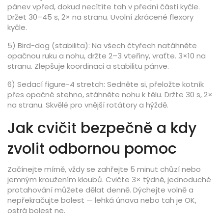
pánev vpřed, dokud necítíte tah v přední části kyčle.
Držet 30–45 s, 2× na stranu. Uvolní zkrácené flexory
kyčle.
5) Bird-dog (stabilita): Na všech čtyřech natáhněte
opačnou ruku a nohu, držte 2–3 vteřiny, vraťte. 3×10 na
stranu. Zlepšuje koordinaci a stabilitu pánve.
6) Sedací figure-4 stretch: Sedněte si, přeložte kotník
přes opačné stehno, stáhněte nohu k tělu. Držte 30 s, 2×
na stranu. Skvělé pro vnější rotátory a hýždě.
Jak cvičit bezpečně a kdy
zvolit odbornou pomoc
Začínejte mírně, vždy se zahřejte 5 minut chůzí nebo
jemným kroužením kloubů. Cvičte 3× týdně, jednoduché
protahování můžete dělat denně. Dýchejte volně a
nepřekračujte bolest — lehká únava nebo tah je OK,
ostrá bolest ne.