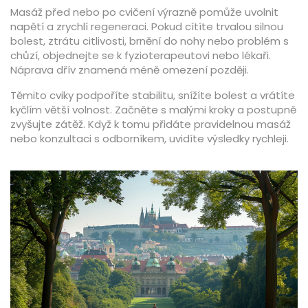
Masáž před nebo po cvičení výrazně pomůže uvolnit
napětí a zrychlí regeneraci. Pokud cítíte trvalou silnou
bolest, ztrátu citlivosti, brnění do nohy nebo problém s
chůzí, objednejte se k fyzioterapeutovi nebo lékaři.
Náprava dřív znamená méně omezení později.
Těmito cviky podpoříte stabilitu, snížíte bolest a vrátíte
kyčlím větší volnost. Začněte s malými kroky a postupně
zvyšujte zátěž. Když k tomu přidáte pravidelnou masáž
nebo konzultaci s odborníkem, uvidíte výsledky rychleji.