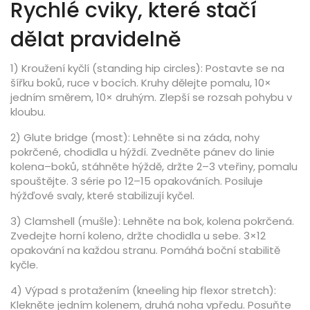
Rychlé cviky, které stačí
dělat pravidelně
1) Kroužení kyčlí (standing hip circles): Postavte se na
šířku boků, ruce v bocích. Kruhy dělejte pomalu, 10×
jedním směrem, 10× druhým. Zlepší se rozsah pohybu v
kloubu.
2) Glute bridge (most): Lehněte si na záda, nohy
pokrčené, chodidla u hýždí. Zvedněte pánev do linie
kolena–boků, stáhněte hýždě, držte 2–3 vteřiny, pomalu
spouštějte. 3 série po 12–15 opakováních. Posiluje
hýžďové svaly, které stabilizují kyčel.
3) Clamshell (mušle): Lehněte na bok, kolena pokrčená.
Zvedejte horní koleno, držte chodidla u sebe. 3×12
opakování na každou stranu. Pomáhá boční stabilitě
kyčle.
4) Výpad s protažením (kneeling hip flexor stretch):
Klekněte jedním kolenem, druhá noha vpředu. Posuňte