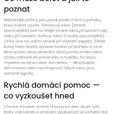
poznat
Nejčastější příčiny jsou jasné podle místa a pohybu,
který bolest vyvolá. Tennisový loket (lateral
epicondylitis) bolí na vnější straně lokte při sevření ruky
nebo při zvedání. Golfový loket (medial epicondylitis)
cítíte více na vnitřní straně při ohýbání zápěstí. Zánět
bursy nebo šlachy způsobí bolest při pohybu a otok.
Neuropatie nervu ulnárního dává pocity brnění nebo
ztrátu citlivosti do prsteníčku a malíčku. Po úrazu
myslete na výron nebo zlomeninu — silná bolest,
deformace nebo neschopnost hýbat rukou jsou
varovné signály.
Rychlá domácí pomoc —
co vyzkoušet hned
Chcete-li bolest zmírnit hned první den, zkusit tyto
kroky: odpočinek a omezení opakujících se pohybů; led