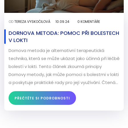
OD
TEREZA VYSKOČILOVÁ
10.09.24
0 KOMENTÁŘE
DORNOVA METODA: POMOC PŘI BOLESTECH
V LOKTI
Dornova metoda je alternativní terapeutická
technika, která se může ukázat jako účinná při léčbě
bolestí v lokti. Tento článek zkoumá principy
Dornovy metody, jak může pomoci s bolestmi v lokti
a poskytuje praktické rady pro její využívání. Čtenáři
se dozví zajímavé informace o této metodě a
najdou v článku i praktické tipy, jak si mohou pomoci
PŘEČTĚTE SI PODROBNOSTI
sami.