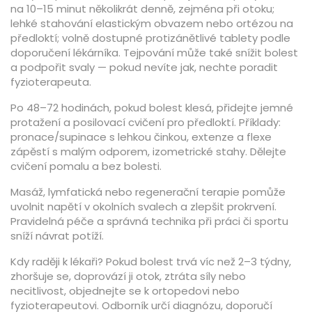
na 10–15 minut několikrát denně, zejména při otoku;
lehké stahování elastickým obvazem nebo ortézou na
předloktí; volně dostupné protizánětlivé tablety podle
doporučení lékárníka. Tejpování může také snížit bolest
a podpořit svaly — pokud nevíte jak, nechte poradit
fyzioterapeuta.
Po 48–72 hodinách, pokud bolest klesá, přidejte jemné
protažení a posilovací cvičení pro předloktí. Příklady:
pronace/supinace s lehkou činkou, extenze a flexe
zápěstí s malým odporem, izometrické stahy. Dělejte
cvičení pomalu a bez bolesti.
Masáž, lymfatická nebo regenerační terapie pomůže
uvolnit napětí v okolních svalech a zlepšit prokrvení.
Pravidelná péče a správná technika při práci či sportu
sníží návrat potíží.
Kdy raději k lékaři? Pokud bolest trvá víc než 2–3 týdny,
zhoršuje se, doprovází ji otok, ztráta síly nebo
necitlivost, objednejte se k ortopedovi nebo
fyzioterapeutovi. Odborník určí diagnózu, doporučí