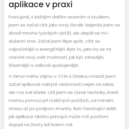
aplikace v praxi
Postupně, s každým dalším sezením a studiem,
jsem se začal cítit jako nový člověk. Nejenže jsem se
zbavil mnoha fyzických obtíží, ale zlepšil se mi i
duševní stav. Začal jsem lépe spát, cítit se
odpočatější a energičtější. Bylo to, jako by se mi
otevřel nový svět možností, jak být zdravější,
šťastnější a celkově spokojenější.
V rámci mého zájmu o TCM a čínskou masáž jsem
začal aplikovat nabyté vědomosti nejen na sebe,
ale i na své blízké. Učil jsem se různé techniky, které
mohou pomoci při rozličných potížích, od mírnění
stresu až po podporu imunity. Bylo fascinující vidět,
jak aplikace těchto principů může mít pozitivní
dopad na životy lidí kolem mě.