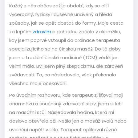
Každý z nás občas zažije období, kdy se cítí
vyčerpaný, fyzicky i duševně unavený a hledá
způsoby, jak se opět dostat do formy. Moje cesta
za lepším
zdravím
a pohodou začala v okamžiku,
kdy jsem poprvé vstoupil do ordinace terapeuta
specializujícího se na čínskou masáž. Do té doby
jsem o tradiční čínské medicíně (TCM) věděl jen
velmi málo. Byl jsem plný skepticizmu, ale zároveň
zvědavosti. To, co následovalo, však překonalo
všechna moje očekávání.
Po úvodním rozhovoru, kde terapeut zjišťoval moji
anamnézu a současný zdravotní stav, jsem si lehl
na masážní stůl. Následovala hodina, která mi
doslova otevřela oči. Nešlo jen o masáž svalů nebo
uvolnění napětí v těle. Terapeut aplikoval různé