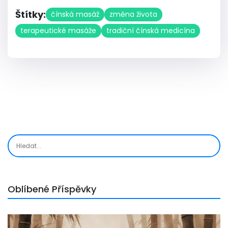
Štítky:
čínská masáž
změna života
terapeutické masáže
tradiční čínská medicína
Oblíbené Příspěvky