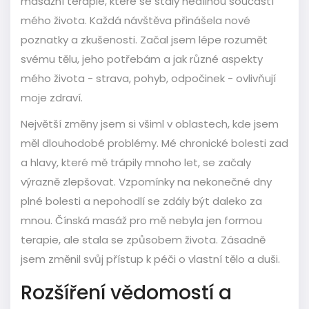
masážní terapie, které se staly nedílnou součástí
mého života. Každá návštěva přinášela nové
poznatky a zkušenosti. Začal jsem lépe rozumět
svému tělu, jeho potřebám a jak různé aspekty
mého života - strava, pohyb, odpočinek - ovlivňují
moje zdraví.
Největší změny jsem si všiml v oblastech, kde jsem
měl dlouhodobé problémy. Mé chronické bolesti zad
a hlavy, které mě trápily mnoho let, se začaly
výrazně zlepšovat. Vzpomínky na nekonečné dny
plné bolesti a nepohodlí se zdály být daleko za
mnou. Čínská masáž pro mě nebyla jen formou
terapie, ale stala se způsobem života. Zásadně
jsem změnil svůj přístup k péči o vlastní tělo a duši.
Rozšíření vědomostí a