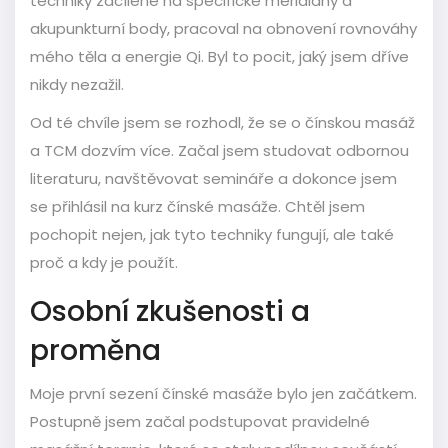
techniky zacílené na specifické meridiány a
akupunkturní body, pracoval na obnovení rovnováhy
mého těla a energie Qi. Byl to pocit, jaký jsem dříve
nikdy nezažil.
Od té chvíle jsem se rozhodl, že se o čínskou masáž
a TCM dozvím více. Začal jsem studovat odbornou
literaturu, navštěvovat semináře a dokonce jsem
se přihlásil na kurz čínské masáže. Chtěl jsem
pochopit nejen, jak tyto techniky fungují, ale také
proč a kdy je použít.
Osobní zkušenosti a
proměna
Moje první sezení čínské masáže bylo jen začátkem.
Postupně jsem začal podstupovat pravidelné