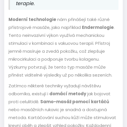
terapie.
Moderní technologie
nám přinášejí také různé
přístrojové masáže, jako například
Endermologie
.
Tento neinvazivní výkon využívá mechanickou
stimulaci v kombinaci s vakuovou terapií. Přístroj
jemně masíruje a zvedá pokožku, což zlepšuje
mikrocirkulaci a podporuje tvorbu kolagenu.
Výzkumy potvrzují, že tento typ masáže může
přinést viditelné výsledky už po několika sezeních.
Zatímco některé techniky vyžadují návštěvu
odborníka, existují i
domácí metody
jak bojovat
proti celulitidě.
Samo-masáž pomocí kartáčů
nebo masážních rukavic je snadná a dostupná
metoda. Kartáčování suchou kůží může stimulovat
krevní oběh a zlepšit vzhled pokožky. Každodenní