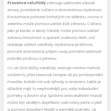
Prevence celulitidy
zahrnuje udržování zdravé
stravy, pravidelné cvičení a dostatečnou hydrataci.
Konzumace potravin bohatých na vlákninu, ovoce a
zeleninu může pomoci udržet kůži zdravou. Cvičení,
jako je kardio a silový trénink, může pomoci udržet
zdravou hmotnost a zpevnit svalovou tkáň, což
redukuje vzhled celulitidy. Hydratace je klíčová,
protože dostatečný příjem vody pomáhá udržovat
pokožku pružnou a pevnou.
Co se týče léčby celulitidy, existuje mnoho metod,
od krémů, přes laserové terapie až po profesionální
masáže. Každá má své výhody a omezení, takže je
důležité najít tu nejvhodnější pro vaše individuální
potřeby a životní styl. Správná anticelulitidní masáž
může být skvělým doplňkem vaší rutiny péče o pleť
a pomoci dosažení hladší a pevnější pokožky. Je