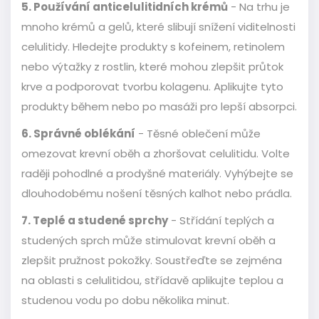
5. Používání anticelulitidních krémů
- Na trhu je
mnoho krémů a gelů, které slibují snížení viditelnosti
celulitidy. Hledejte produkty s kofeinem, retinolem
nebo výtažky z rostlin, které mohou zlepšit průtok
krve a podporovat tvorbu kolagenu. Aplikujte tyto
produkty během nebo po masáži pro lepší absorpci.
6. Správné oblékání
- Těsné oblečení může
omezovat krevní oběh a zhoršovat celulitidu. Volte
raději pohodlné a prodyšné materiály. Vyhýbejte se
dlouhodobému nošení těsných kalhot nebo prádla.
7. Teplé a studené sprchy
- Střídání teplých a
studených sprch může stimulovat krevní oběh a
zlepšit pružnost pokožky. Soustřeďte se zejména
na oblasti s celulitidou, střídavě aplikujte teplou a
studenou vodu po dobu několika minut.