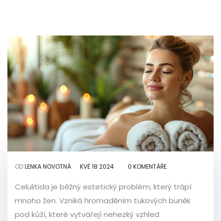
OD
LENKA NOVOTNÁ
KVĚ 18 2024
0 KOMENTÁŘE
Celulitida je běžný estetický problém, který trápí
mnoho žen. Vzniká hromaděním tukových buněk
pod kůží, které vytvářejí nehezký vzhled