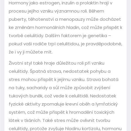
Hormony jako estrogen, inzulin a prolaktin hrají v
procesu jejího vzniku významnou roli. Během
puberty, těhotenství a menopauzy může docházet
ke změnám hormonálních hladin, což může přispět k
tvorbě celulitidy. Dalším faktorem je genetika –
pokud vaši rodiče trpí celulitidou, je pravděpodobné,
že i vy ji můžete mít.
Životní styl také hraje důležitou roli při vzniku
celulitidy. Špatná strava, nedostatek pohybu a
stres mohou přispět k jejímu vzniku. Strava bohatá
na tuky, sacharidy a sůl může způsobit zvýšení
tukových buněk, což vede k celulitidě. Nedostatek
fyzické aktivity zpomaluje krevní oběh a lymfatický
systém, což může přispět k hromadění toxických
látek v tkáních. Také stres může ovlivnit tvorbu
celulitidy, protože zvyšuje hladinu kortizolu, hormonu