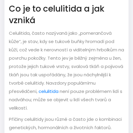
Co je to celulitida a jak
vzniká
Celulitida, často nazývaná jako „pomerančová
kůže“, je stav, kdy se tukové buňky hromadí pod
kůží, což vede k nerovností a viditelným hrbolkům na
povrchu pokožky. Tento jev je běžný zejména u žen,
protože jejich tukové vrstvy, svalová tkáň a pojivová
tkáň jsou tak uspořádány, že jsou náchylnější k
tvorbě celulitidy. Navzdory populárnímu
přesvědčení,
celulitida
není pouze problémem lidí s
nadváhou; může se objevit u lidí všech tvarů a
velikostí.
Příčiny celulitidy jsou různé a často jde o kombinaci
genetických, hormonálních a životních faktorů.