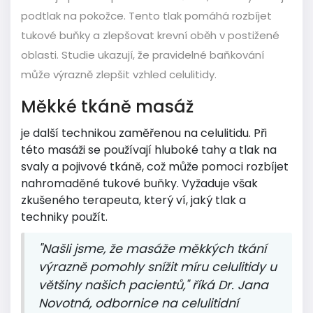
podtlak na pokožce. Tento tlak pomáhá rozbíjet
tukové buňky a zlepšovat krevní oběh v postižené
oblasti. Studie ukazují, že pravidelné baňkování
může výrazně zlepšit vzhled celulitidy.
Měkké tkáně masáž
je další technikou zaměřenou na celulitidu. Při
této masáži se používají hluboké tahy a tlak na
svaly a pojivové tkáně, což může pomoci rozbíjet
nahromaděné tukové buňky. Vyžaduje však
zkušeného terapeuta, který ví, jaký tlak a
techniky použít.
"Našli jsme, že masáže měkkých tkání
výrazně pomohly snížit míru celulitidy u
většiny našich pacientů," říká Dr. Jana
Novotná, odbornice na celulitidní