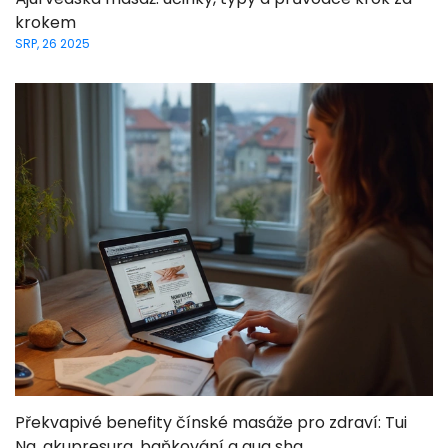
krokem
SRP, 26 2025
Překvapivé benefity čínské masáže pro zdraví: Tui
Na, akupresura, baňkování a gua sha