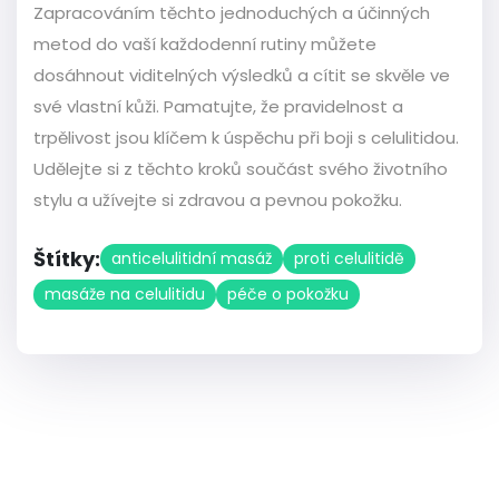
Zapracováním těchto jednoduchých a účinných
metod do vaší každodenní rutiny můžete
dosáhnout viditelných výsledků a cítit se skvěle ve
své vlastní kůži. Pamatujte, že pravidelnost a
trpělivost jsou klíčem k úspěchu při boji s celulitidou.
Udělejte si z těchto kroků součást svého životního
stylu a užívejte si zdravou a pevnou pokožku.
Štítky:
anticelulitidní masáž
proti celulitidě
masáže na celulitidu
péče o pokožku