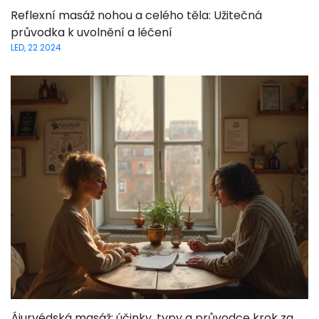
Reflexní masáž nohou a celého těla: Užitečná
průvodka k uvolnění a léčení
LED, 22 2024
Ájurvédská masáž: účinky, typy a průvodce krok za