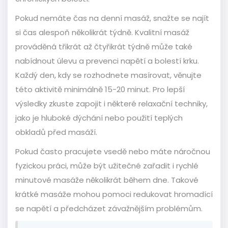
Pokud nemáte čas na denní masáž, snažte se najít
si čas alespoň několikrát týdně. Kvalitní masáž
prováděná třikrát až čtyřikrát týdně může také
nabídnout úlevu a prevenci napětí a bolestí krku.
Každý den, kdy se rozhodnete masírovat, věnujte
této aktivitě minimálně 15-20 minut. Pro lepší
výsledky zkuste zapojit i některé relaxační techniky,
jako je hluboké dýchání nebo použití teplých
obkladů před masáží.
Pokud často pracujete vsedě nebo máte náročnou
fyzickou práci, může být užitečné zařadit i rychlé
minutové masáže několikrát během dne. Takové
krátké masáže mohou pomoci redukovat hromadící
se napětí a předcházet závažnějším problémům.