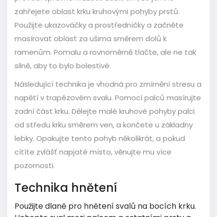
zahřejete oblast krku kruhovými pohyby prstů.
Použijte ukazováčky a prostředníčky a začněte
masírovat oblast za ušima směrem dolů k
ramenům. Pomalu a rovnoměrně tlačte, ale ne tak
silně, aby to bylo bolestivé.
Následující technika je vhodná pro zmírnění stresu a
napětí v trapézovém svalu. Pomocí palců masírujte
zadní část krku. Dělejte malé kruhové pohyby palci
od středu krku směrem ven, a končete u základny
lebky. Opakujte tento pohyb několikrát, a pokud
cítíte zvlášť napjaté místo, věnujte mu více
pozornosti.
Technika hnětení
Použijte dlaně pro hnětení svalů na bocích krku.