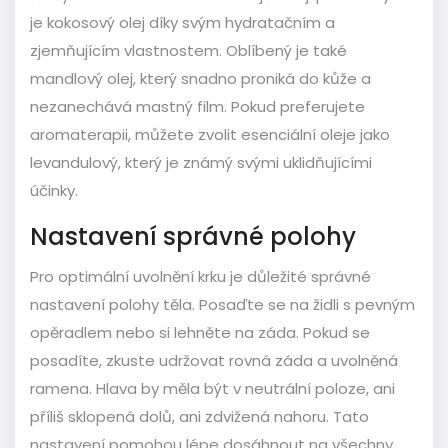
je kokosový olej díky svým hydratačním a
zjemňujícím vlastnostem. Oblíbený je také
mandlový olej, který snadno proniká do kůže a
nezanechává mastný film. Pokud preferujete
aromaterapii, můžete zvolit esenciální oleje jako
levandulový, který je známý svými uklidňujícími
účinky.
Nastavení správné polohy
Pro optimální uvolnění krku je důležité správné
nastavení polohy těla. Posaďte se na židli s pevným
opěradlem nebo si lehněte na záda. Pokud se
posadíte, zkuste udržovat rovná záda a uvolněná
ramena. Hlava by měla být v neutrální poloze, ani
příliš sklopená dolů, ani zdvižená nahoru. Tato
nastavení pomohou lépe dosáhnout na všechny