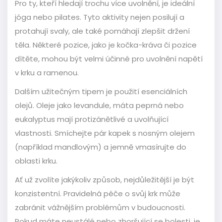
Pro ty, kteří hledají trochu více uvolnění, je ideální
jóga nebo pilates. Tyto aktivity nejen posilují a
protahují svaly, ale také pomáhají zlepšit držení
těla. Některé pozice, jako je kočka-kráva či pozice
dítěte, mohou být velmi účinné pro uvolnění napětí
v krku a ramenou.
Dalším užitečným tipem je použití esenciálních
olejů. Oleje jako levandule, máta peprná nebo
eukalyptus mají protizánětlivé a uvolňující
vlastnosti. Smíchejte pár kapek s nosným olejem
(například mandlovým) a jemně vmasírujte do
oblasti krku.
Ať už zvolíte jakýkoliv způsob, nejdůležitější je být
konzistentní. Pravidelná péče o svůj krk může
zabránit vážnějším problémům v budoucnosti.
Pokud máte neustálé nebo zhoršující se bolesti, je