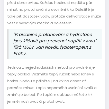
před obrazovkou. Každou hodinu si najděte pár
minut na protahování a uvolnění krku. Důležité je
také pít dostatek vody, protože dehydratace může
vést k svalovým křečím a bolestem.
"Pravidelné protahování a hydratace
jsou klíčové pro prevenci napětí v krku,"
říká MUDr. Jan Novák, fyzioterapeut z
Prahy.
Jednou z nejjednodušších metod pro uvolnění je
teplý obklad. Vezměte teplý ručník nebo láhev s
horkou vodou a přiložte ji na krk na deset až
patnáct minut. Teplo napomáhá uvolnění svalů a
zmírňuje bolest. Po teplém obkladu můžete krk
jemně masírovat či protahovat.