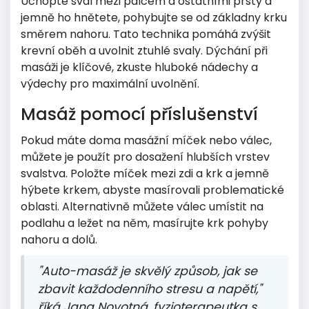
Uchopte sval mezi palcem a ostatními prsty a
jemně ho hnětete, pohybujte se od základny krku
směrem nahoru. Tato technika pomáhá zvýšit
krevní oběh a uvolnit ztuhlé svaly. Dýchání při
masáži je klíčové, zkuste hluboké nádechy a
výdechy pro maximální uvolnění.
Masáž pomocí příslušenství
Pokud máte doma masážní míček nebo válec,
můžete je použít pro dosažení hlubších vrstev
svalstva. Položte míček mezi zdi a krk a jemně
hýbete krkem, abyste masírovali problematické
oblasti. Alternativně můžete válec umístit na
podlahu a ležet na něm, masírujte krk pohyby
nahoru a dolů.
"Auto-masáž je skvělý způsob, jak se
zbavit každodenního stresu a napětí,"
říká Jana Novotná, fyzioterapeutka s