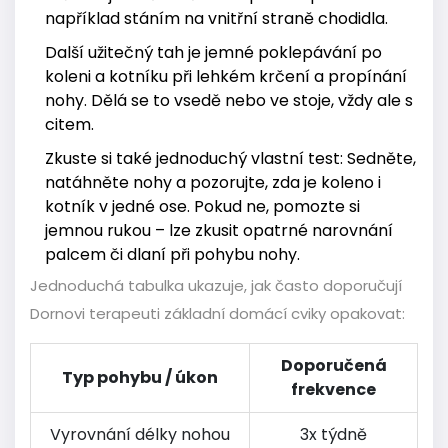
například stáním na vnitřní straně chodidla.
Další užitečný tah je jemné poklepávání po
koleni a kotníku při lehkém krčení a propínání
nohy. Dělá se to vsedě nebo ve stoje, vždy ale s
citem.
Zkuste si také jednoduchý vlastní test: Sedněte,
natáhněte nohy a pozorujte, zda je koleno i
kotník v jedné ose. Pokud ne, pomozte si
jemnou rukou – lze zkusit opatrné narovnání
palcem či dlaní při pohybu nohy.
Jednoduchá tabulka ukazuje, jak často doporučují
Dornovi terapeuti základní domácí cviky opakovat:
Doporučená
Typ pohybu / úkon
frekvence
Vyrovnání délky nohou
3x týdně