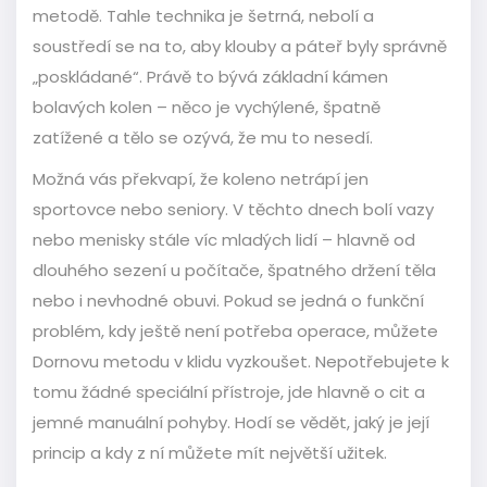
metodě. Tahle technika je šetrná, nebolí a
soustředí se na to, aby klouby a páteř byly správně
„poskládané“. Právě to bývá základní kámen
bolavých kolen – něco je vychýlené, špatně
zatížené a tělo se ozývá, že mu to nesedí.
Možná vás překvapí, že koleno netrápí jen
sportovce nebo seniory. V těchto dnech bolí vazy
nebo menisky stále víc mladých lidí – hlavně od
dlouhého sezení u počítače, špatného držení těla
nebo i nevhodné obuvi. Pokud se jedná o funkční
problém, kdy ještě není potřeba operace, můžete
Dornovu metodu v klidu vyzkoušet. Nepotřebujete k
tomu žádné speciální přístroje, jde hlavně o cit a
jemné manuální pohyby. Hodí se vědět, jaký je její
princip a kdy z ní můžete mít největší užitek.