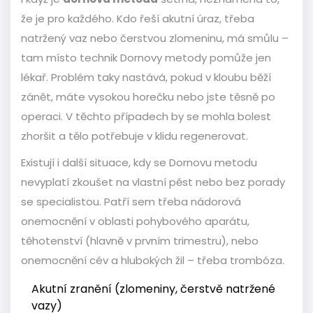
že je pro každého. Kdo řeší akutní úraz, třeba
natržený vaz nebo čerstvou zlomeninu, má smůlu –
tam místo technik Dornovy metody pomůže jen
lékař. Problém taky nastává, pokud v kloubu běží
zánět, máte vysokou horečku nebo jste těsně po
operaci. V těchto případech by se mohla bolest
zhoršit a tělo potřebuje v klidu regenerovat.
Existují i další situace, kdy se Dornovu metodu
nevyplatí zkoušet na vlastní pěst nebo bez porady
se specialistou. Patří sem třeba nádorová
onemocnění v oblasti pohybového aparátu,
těhotenství (hlavně v prvním trimestru), nebo
onemocnění cév a hlubokých žil – třeba trombóza.
Akutní zranění (zlomeniny, čerstvě natržené
vazy)