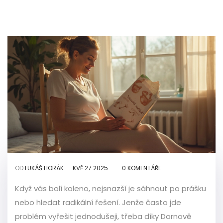
OD
LUKÁŠ HORÁK
KVĚ 27 2025
0 KOMENTÁŘE
Když vás bolí koleno, nejsnazší je sáhnout po prášku
nebo hledat radikální řešení. Jenže často jde
problém vyřešit jednodušeji, třeba díky Dornově