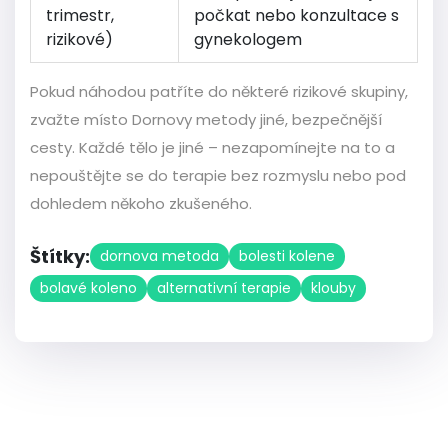
trimestr,
počkat nebo konzultace s
rizikové)
gynekologem
Pokud náhodou patříte do některé rizikové skupiny,
zvažte místo Dornovy metody jiné, bezpečnější
cesty. Každé tělo je jiné – nezapomínejte na to a
nepouštějte se do terapie bez rozmyslu nebo pod
dohledem někoho zkušeného.
Štítky:
dornova metoda
bolesti kolene
bolavé koleno
alternativní terapie
klouby