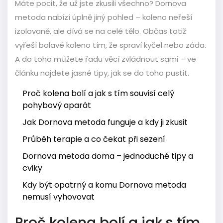
Máte pocit, že už jste zkusili všechno? Dornova
metoda nabízí úplně jiný pohled – koleno neřeší
izolovaně, ale dívá se na celé tělo. Občas totiž
vyřeší bolavé koleno tím, že spraví kyčel nebo záda.
A do toho můžete řadu věcí zvládnout sami – ve
článku najdete jasné tipy, jak se do toho pustit.
Proč kolena bolí a jak s tím souvisí celý
pohybový aparát
Jak Dornova metoda funguje a kdy ji zkusit
Průběh terapie a co čekat při sezení
Dornova metoda doma – jednoduché tipy a
cviky
Kdy být opatrný a komu Dornova metoda
nemusí vyhovovat
Proč kolena bolí a jak s tím