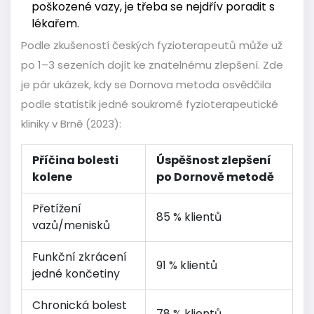
poškozené vazy, je třeba se nejdřív poradit s
lékařem.
Podle zkušeností českých fyzioterapeutů může už
po 1–3 sezeních dojít ke znatelnému zlepšení. Zde
je pár ukázek, kdy se Dornova metoda osvědčila
podle statistik jedné soukromé fyzioterapeutické
kliniky v Brně (2023):
Příčina bolesti
Úspěšnost zlepšení
kolene
po Dornově metodě
Přetížení
85 % klientů
vazů/menisků
Funkční zkrácení
91 % klientů
jedné končetiny
Chronická bolest
78 % klientů