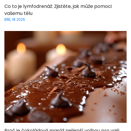
Co to je lymfodrenáž: Zjistěte, jak může pomoci
vašemu tělu
BŘE, 18 2025
Proč je čokoládová masáž nejlepší volbou pro vaši