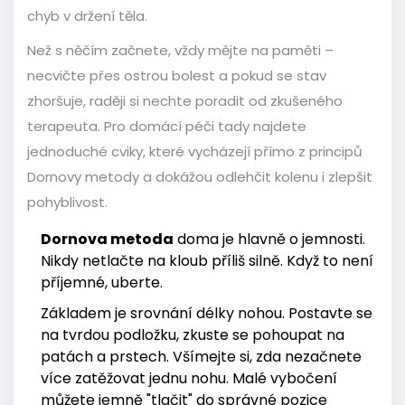
chyb v držení těla.
Než s něčím začnete, vždy mějte na paměti –
necvičte přes ostrou bolest a pokud se stav
zhoršuje, raději si nechte poradit od zkušeného
terapeuta. Pro domácí péči tady najdete
jednoduché cviky, které vycházejí přímo z principů
Dornovy metody a dokážou odlehčit kolenu i zlepšit
pohyblivost.
Dornova metoda
doma je hlavně o jemnosti.
Nikdy netlačte na kloub příliš silně. Když to není
příjemné, uberte.
Základem je srovnání délky nohou. Postavte se
na tvrdou podložku, zkuste se pohoupat na
patách a prstech. Všímejte si, zda nezačnete
více zatěžovat jednu nohu. Malé vybočení
můžete jemně "tlačit" do správné pozice