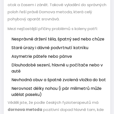
otok a časem i zánět. Takové vyladění do správných
poloh řeší právě Dornova metoda, která celý
pohybový aparát srovnává.
Mezi nejčastější příčiny problémů s koleny patří:
Nesprávné držení těla, špatný sed nebo chůze
Staré úrazy i dávné podvrtnutí kotníku
Asymetrie páteře nebo pánve
Dlouhodobé sezení, hlavně u počítače nebo v
autě
Nevhodná obuv a špatně zvolená vložka do bot
Nerovnost délky nohou (i pár milimetrů může
udělat paseku)
Věděli jste, že podle českých fyzioterapeutů má
dornova metoda
pozitivní dopad hlavně tam, kde