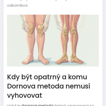
odborníkovi.
Kdy být opatrný a komu
Dornova metoda nemusí
vyhovovat
I když je
dornova metoda
šetrná, neznamená to,