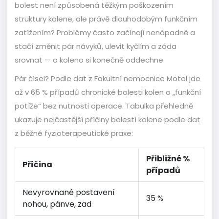
bolest není způsobená těžkým poškozením
struktury kolene, ale právě dlouhodobým funkčním
zatížením? Problémy často začínají nenápadně a
stačí změnit pár návyků, ulevit kyčlím a záda
srovnat — a koleno si konečně oddechne.
Pár čísel? Podle dat z Fakultní nemocnice Motol jde
až v 65 % případů chronické bolesti kolen o „funkční
potíže“ bez nutnosti operace. Tabulka přehledně
ukazuje nejčastější příčiny bolestí kolene podle dat
z běžné fyzioterapeutické praxe:
Přibližné %
Příčina
případů
Nevyrovnané postavení
35 %
nohou, pánve, zad