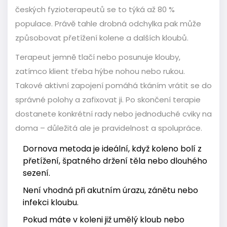
českých fyzioterapeutů se to týká až 80 %
populace. Právě tahle drobná odchylka pak může
způsobovat přetížení kolene a dalších kloubů.
Terapeut jemně tlačí nebo posunuje klouby,
zatímco klient třeba hýbe nohou nebo rukou.
Takové aktivní zapojení pomáhá tkáním vrátit se do
správné polohy a zafixovat ji. Po skončení terapie
dostanete konkrétní rady nebo jednoduché cviky na
doma – důležitá ale je pravidelnost a spolupráce.
Dornova metoda je ideální, když koleno bolí z
přetížení, špatného držení těla nebo dlouhého
sezení.
Není vhodná při akutním úrazu, zánětu nebo
infekci kloubu.
Pokud máte v koleni již umělý kloub nebo