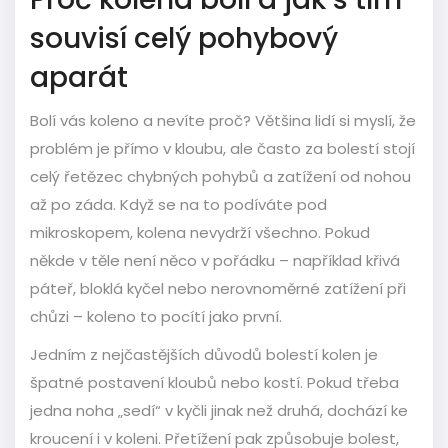
souvisí celý pohybový
aparát
Bolí vás koleno a nevíte proč? Většina lidí si myslí, že
problém je přímo v kloubu, ale často za bolestí stojí
celý řetězec chybných pohybů a zatížení od nohou
až po záda. Když se na to podíváte pod
mikroskopem, kolena nevydrží všechno. Pokud
někde v těle není něco v pořádku – například křivá
páteř, bloklá kyčel nebo nerovnoměrné zatížení při
chůzi – koleno to pocítí jako první.
Jedním z nejčastějších důvodů bolestí kolen je
špatné postavení kloubů nebo kostí. Pokud třeba
jedna noha „sedí“ v kyčli jinak než druhá, dochází ke
kroucení i v koleni. Přetížení pak způsobuje bolest,