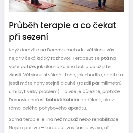
Průběh terapie a co čekat
při sezení
Když dorazíte na Dornovu metodu, většinou vás
nejdřív čeká krátký rozhovor. Terapeut se ptá na
vaše potíže, jak dlouho koleno bolí a co už jste
zkusili. Většinou si všímá i toho, jak chodíte, sedíte a
jestli máte nohy stejně dlouhé (rozdíl pár milimetrů
umí být velký problém). To vše je důležité, protože
Dornovka neřeší
bolesti kolene
odděleně, ale v
rámci celého pohybového aparátu.
Sama terapie je jiná než masáž nebo rehabilitace.
Nejste pasivní – terapeut vás často vyzve, ať