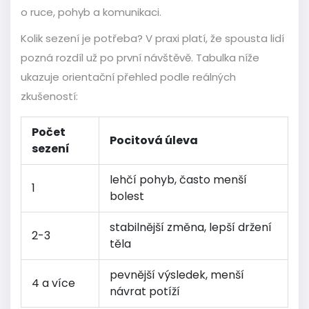
o ruce, pohyb a komunikaci.
Kolik sezení je potřeba? V praxi platí, že spousta lidí
pozná rozdíl už po první návštěvě. Tabulka níže
ukazuje orientační přehled podle reálných
zkušeností:
Počet
Pocitová úleva
sezení
lehčí pohyb, často menší
1
bolest
stabilnější změna, lepší držení
2-3
těla
pevnější výsledek, menší
4 a více
návrat potíží