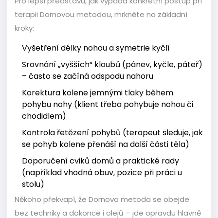
Pro lepší představu, jak vypadá konkrétní postup při
terapii Dornovou metodou, mrkněte na základní
kroky:
Vyšetření délky nohou a symetrie kyčlí
Srovnání „vyšších“ kloubů (pánev, kyčle, páteř)
– často se začíná odspodu nahoru
Korektura kolene jemnými tlaky během
pohybu nohy (klient třeba pohybuje nohou či
chodidlem)
Kontrola řetězení pohybů (terapeut sleduje, jak
se pohyb kolene přenáší na další části těla)
Doporučení cviků domů a praktické rady
(například vhodná obuv, pozice při práci u
stolu)
Někoho překvapí, že Dornova metoda se obejde
bez techniky a dokonce i olejů – jde opravdu hlavně