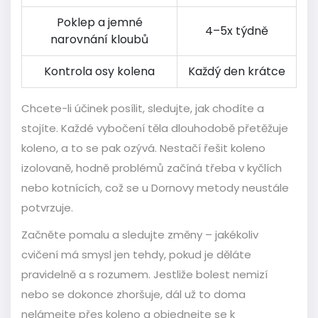
Poklep a jemné
4–5x týdně
narovnání kloubů
Kontrola osy kolena
Každý den krátce
Chcete-li účinek posílit, sledujte, jak chodíte a
stojíte. Každé vybočení těla dlouhodobě přetěžuje
koleno, a to se pak ozývá. Nestačí řešit koleno
izolovaně, hodně problémů začíná třeba v kyčlích
nebo kotnících, což se u Dornovy metody neustále
potvrzuje.
Začněte pomalu a sledujte změny – jakékoliv
cvičení má smysl jen tehdy, pokud je děláte
pravidelně a s rozumem. Jestliže bolest nemizí
nebo se dokonce zhoršuje, dál už to doma
nelámejte přes koleno a objednejte se k