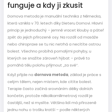
funguje a kdy ji zkusit
Dornova metoda je manuální technika z Německa,
která vznikla v 70. letech díky Dieteru Dornovi. Hlavní
princip je jednoduchý – jemně vracet klouby a páteř
zpět do jejich přirozené osy. Na rozdíl od masáže
nebo chiropraxe se tu nic netrhá a necítíte ostrou
bolest. Všechno probíhá pomalými pohyby, u
kterých se snažíte zároveň hýbat – právě to
pomáhá tělu polohu přijmout „za své“.
Když přijde na
dornova metoda
, základ je práce s
celým tělem, nejen místem, kde cítíte bolest.
Terapie často začíná srovnáním délky dolních
končetin, protože několikamilimetrový rozdíl je
častější, než si myslíte. Většina lidí má přirozeně
jednu nohu o trošku kratší – podle některých