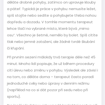
děláte drobné pohyby, zatímco on upravuje klouby
a páteř. Typická je práce v pohybu: nemusíte ležet,
spíš stojíte nebo sedíte a pohybujete třeba nohou
dopředu a dozadu. V tomhle momentu terapeut
lehce tlačí na vybrané místo, které bývá „mimo
osu“. Všechno je šetrné, nemělo by bolet. Spíš cítíte
tlak nebo jemné zatažení, ale žádné tvrdé škubání
či křupání.
Při prvním sezení málokdy trvá terapie déle než 45
minut. Mnoho lidí popisuje, že už během procedury
cítí úlevu nebo změnu v pohybu. Výsledek ale závisí i
na tom, co děláte doma – terapeut často poradí
jednoduché cviky nebo úpravy v denním režimu
(například na co si dát pozor při sedu nebo při
sportu).