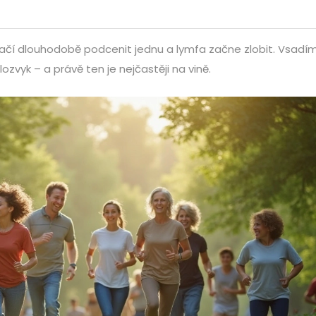
ačí dlouhodobě podcenit jednu a lymfa začne zlobit. Vsadím
ozvyk – a právě ten je nejčastěji na vině.