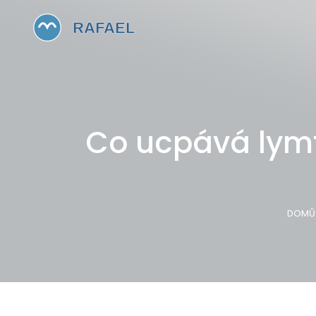
Co ucpává lymfa
DOMŮ