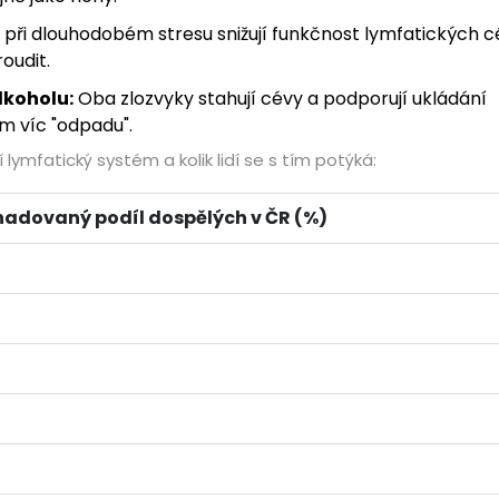
ři dlouhodobém stresu snižují funkčnost lymfatických c
oudit.
lkoholu:
Oba zlozvyky stahují cévy a podporují ukládání
m víc "odpadu".
ymfatický systém a kolik lidí se s tím potýká:
adovaný podíl dospělých v ČR (%)