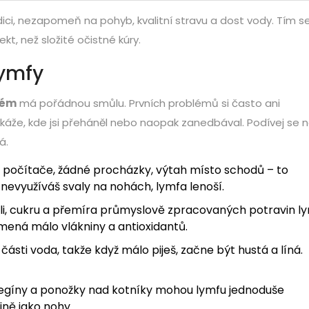
ici, nezapomeň na pohyb, kvalitní stravu a dost vody. Tím 
t, než složité očistné kúry.
lymfy
tém
má pořádnou smůlu. Prvních problémů si často ani
 ukáže, kde jsi přeháněl nebo naopak zanedbával. Podívej se 
á.
 počítače, žádné procházky, výtah místo schodů – to
nevyužíváš svaly na nohách, lymfa lenoší.
oli, cukru a přemíra průmyslově zpracovaných potravin l
amená málo vlákniny a antioxidantů.
části voda, takže když málo piješ, začne být hustá a líná.
 legíny a ponožky nad kotníky mohou lymfu jednoduše
ejně jako nohy.