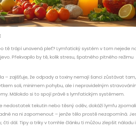
E
bo tě trápí unavená pleť? Lymfatický systém v tom nejede na
evo. Překvapilo by tě, kolik stresu, špatného pitného režimu
la – zajišťuje, že odpady a toxiny nemají šanci zůstávat tam
ytkem soli, minimem pohybu, ale i nepravidelným stravování
émy. Málokdo si to spojí právě s lymfatickým systémem.
 je nedostatek tekutin nebo těsný oděv, dokáží lymfu zpomali
snadné na ni zapomenout – jenže tělo prostě nezapomíná. Jes
 čti dál. Tipy a triky v tomhle článku ti můžou zlepšit náladu i