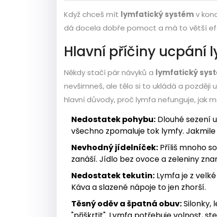
Když chceš mít
lymfatický systém
v kond
dá docela dobře pomoct a má to větší efek
Hlavní příčiny ucpání 
Někdy stačí pár návyků a
lymfatický sys
nevšimneš, ale tělo si to ukládá a později
hlavní důvody, proč lymfa nefunguje, jak m
Nedostatek pohybu:
Dlouhé sezení u
všechno zpomaluje tok lymfy. Jakmile 
Nevhodný jídelníček:
Příliš mnoho s
zanáší. Jídlo bez ovoce a zeleniny zn
Nedostatek tekutin:
Lymfa je z velké 
Káva a slazené nápoje to jen zhorší.
Těsný oděv a špatná obuv:
Silonky,
"přiškrtit". Lymfa potřebuje volnost, st