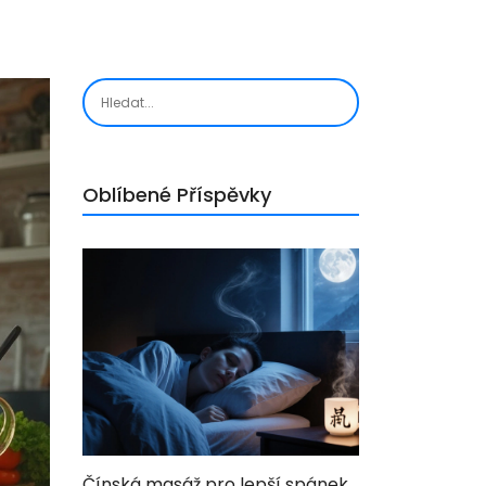
Oblíbené Příspěvky
Čínská masáž pro lepší spánek