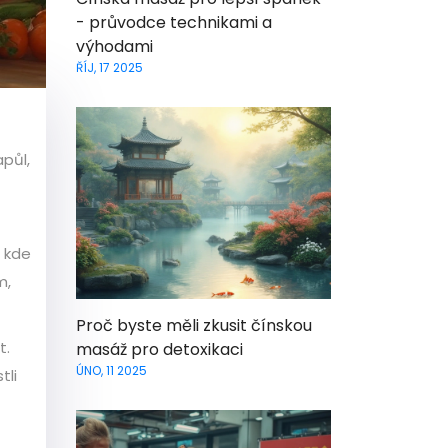
- průvodce technikami a
výhodami
ŘÍJ, 17 2025
půl,
, kde
m,
Proč byste měli zkusit čínskou
t.
masáž pro detoxikaci
ÚNO, 11 2025
tli