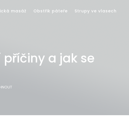
ická masáž
Obstřik páteře
Strupy ve vlasech
příčiny a jak se
YHNOUT