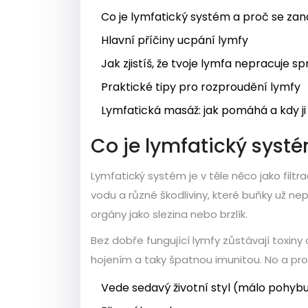
Co je lymfatický systém a proč se zan
Hlavní příčiny ucpání lymfy
Jak zjistíš, že tvoje lymfa nepracuje s
Praktické tipy pro rozproudění lymfy
Lymfatická masáž: jak pomáhá a kdy ji 
Co je lymfatický systé
Lymfatický systém je v těle něco jako filt
vodu a různé škodliviny, které buňky už nep
orgány jako slezina nebo brzlík.
Bez dobře fungující lymfy zůstávají toxiny
hojením a taky špatnou imunitou. No a pro
Vede sedavý životní styl (málo pohyb