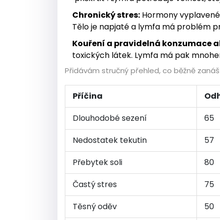
Chronický stres:
Hormony vyplavené p
Tělo je napjaté a lymfa má problém pr
Kouření a pravidelná konzumace a
toxických látek. Lymfa má pak mnohe
Přidávám stručný přehled, co běžně zanáší l
Příčina
Odh
Dlouhodobé sezení
65
Nedostatek tekutin
57
Přebytek soli
80
Častý stres
75
Těsný oděv
50