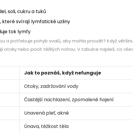
, soli, cukru a tuků
teré svírají lymfatické uzliny
uje tok lymfy
mpu a potřebuje pohyb svalů, aby mohla proudit? Když většin
kají otoky nebo pocit těžkých nohou. V tabulce najdeš, co vš
Jak to poznáš, když nefunguje
Otoky, zadržování vody
Častější nachlazení, zpomalené hojení
Unavená pleť, akné
Únava, těžkost těla