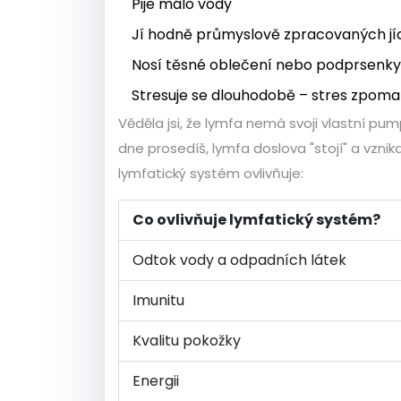
Pije málo vody
Jí hodně průmyslově zpracovaných jídel
Nosí těsné oblečení nebo podprsenky, k
Stresuje se dlouhodobě – stres zpomal
Věděla jsi, že lymfa nemá svoji vlastní pu
dne prosedíš, lymfa doslova "stojí" a vzni
lymfatický systém ovlivňuje:
Co ovlivňuje lymfatický systém?
Odtok vody a odpadních látek
Imunitu
Kvalitu pokožky
Energii