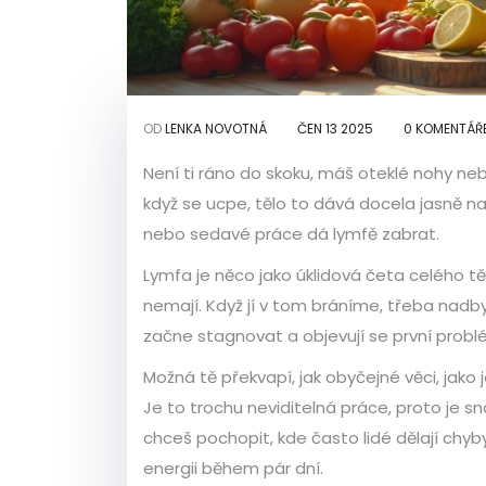
OD
LENKA NOVOTNÁ
ČEN 13 2025
0 KOMENTÁŘ
Není ti ráno do skoku, máš oteklé nohy ne
když se ucpe, tělo to dává docela jasně naj
nebo sedavé práce dá lymfě zabrat.
Lymfa je něco jako úklidová četa celého tě
nemají. Když jí v tom bráníme, třeba nadb
začne stagnovat a objevují se první probl
Možná tě překvapí, jak obyčejné věci, jako
Je to trochu neviditelná práce, proto je 
chceš pochopit, kde často lidé dělají chyby,
energii během pár dní.