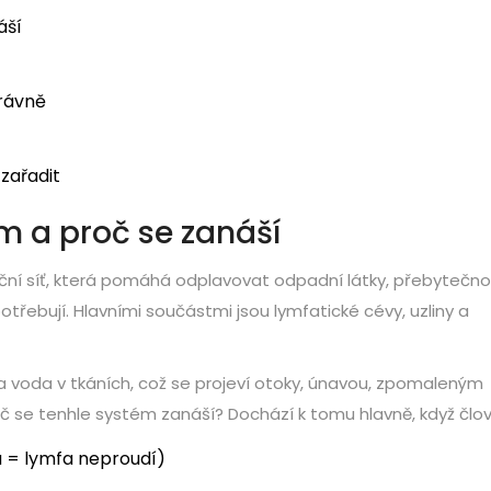
áší
právně
zařadit
m a proč se zanáší
rační síť, která pomáhá odplavovat odpadní látky, přebytečn
otřebují. Hlavními součástmi jsou lymfatické cévy, uzliny a
 a voda v tkáních, což se projeví otoky, únavou, zpomaleným
č se tenhle systém zanáší? Dochází k tomu hlavně, když člov
u = lymfa neproudí)