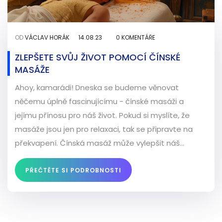
OD
VÁCLAV HORÁK
14.08.23
0 KOMENTÁŘE
ZLEPŠETE SVŮJ ŽIVOT POMOCÍ ČÍNSKÉ
MASÁŽE
Ahoy, kamarádi! Dneska se budeme věnovat
něčemu úplně fascinujícímu - čínské masáži a
jejímu přínosu pro náš život. Pokud si myslíte, že
masáže jsou jen pro relaxaci, tak se připravte na
překvapení. Čínská masáž může vylepšit náš
zdravotní stav, naší mentální rovnováhu a nakonec
celkovou kvalitu našeho života. Držte se, tohle bude
PŘEČTĚTE SI PODROBNOSTI
náš průzkum plný poznání a nových zkušeností!