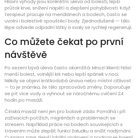
Hlavní výhody jsou konkrétní: úleva od bolesti, lepší
průtok krve, snížení napětí a zlepšení pohyblivosti. Když
terapeut pracuje na meridiánech a bodech, často se
uvolní i bolestivé spouštěcí body. Zjednodušeně — tělo
lépe odvede odpadní látky a svaly se rychleji regenerují.
Co můžete čekat po první
návštěvě
Po sezení bývá úleva často okamžitá. Mnozí klienti hlásí
menší bolest, volnější krk nebo lepší spánek v noci.
Někdy se objeví krátkodobá únava nebo místní citlivost
— to je známka, že tělo zpracovává změny. Doporučuje
se pít více vody a vyhnout se náročnému cvičení 24
hodin po masáži.
Čínská masáž není jen pro bolavé záda. Pomáhá i při
zažívacích potížích, migrénách a problémech se
stresem. Například práce na bodech souvisejících s
trávením může zlepšit funkci žaludku a snížit nadýmání.
Cupping zase zlepší lokální prokrvení a podporuje hojení