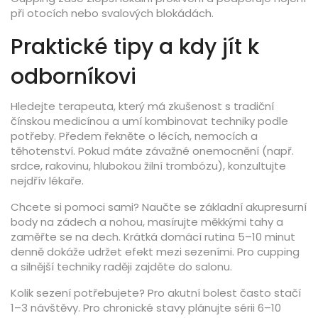
při otocích nebo svalových blokádách.
Praktické tipy a kdy jít k
odborníkovi
Hledejte terapeuta, který má zkušenost s tradiční
čínskou medicínou a umí kombinovat techniky podle
potřeby. Předem řekněte o lécích, nemocích a
těhotenství. Pokud máte závažné onemocnění (např.
srdce, rakovinu, hlubokou žilní trombózu), konzultujte
nejdřív lékaře.
Chcete si pomoci sami? Naučte se základní akupresurní
body na zádech a nohou, masírujte měkkými tahy a
zaměřte se na dech. Krátká domácí rutina 5–10 minut
denně dokáže udržet efekt mezi sezeními. Pro cupping
a silnější techniky raději zajděte do salonu.
Kolik sezení potřebujete? Pro akutní bolest často stačí
1–3 návštěvy. Pro chronické stavy plánujte sérii 6–10