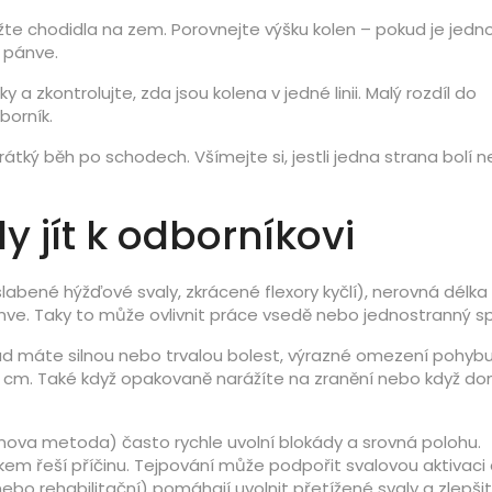
žte chodidla na zem. Porovnejte výšku kolen – pokud je jedn
e pánve.
y a zkontrolujte, zda jsou kolena v jedné linii. Malý rozdíl do
borník.
átký běh po schodech. Všímejte si, jestli jedna strana bolí 
y jít k odborníkovi
slabené hýžďové svaly, zkrácené flexory kyčlí), nerovná délka
e. Taky to může ovlivnit práce vsedě nebo jednostranný sp
ud máte silnou nebo trvalou bolest, výrazné omezení pohybu
1 cm. Také když opakovaně narážíte na zranění nebo když d
nova metoda) často rychle uvolní blokády a srovná polohu.
kem řeší příčinu. Tejpování může podpořit svalovou aktivaci
nebo rehabilitační) pomáhají uvolnit přetížené svaly a zlepšit