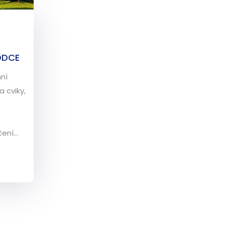
ODCE
ní
 cviky,
čení
yčlí.
v
e