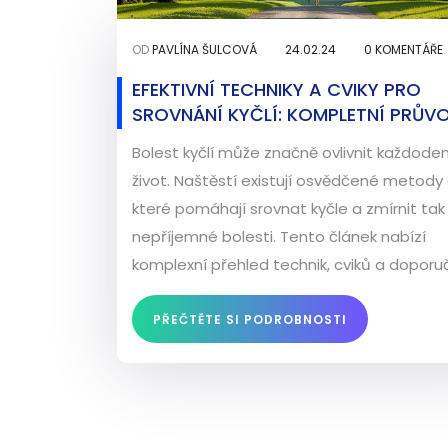
OD
PAVLÍNA ŠULCOVÁ
24.02.24
0 KOMENTÁŘE
EFEKTIVNÍ TECHNIKY A CVIKY PRO
SROVNÁNÍ KYČLÍ: KOMPLETNÍ PRŮV
Bolest kyčlí může značně ovlivnit každoden
život. Naštěstí existují osvědčené metody a
které pomáhají srovnat kyčle a zmírnit tak
nepříjemné bolesti. Tento článek nabízí
komplexní přehled technik, cviků a doporu
pro udržení zdraví a správného postavení k
Zjistěte, jak můžete zlepšit svůj fyzický sta
PŘEČTĚTE SI PODROBNOSTI
pomocí jednoduchých kroků, které můžet
zařadit do svého denního programu.