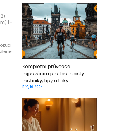
 2)
ím) 1–
Pokud
cílené
Kompletní průvodce
tejpováním pro triatlonisty:
techniky, tipy a triky
BŘE, 16 2024