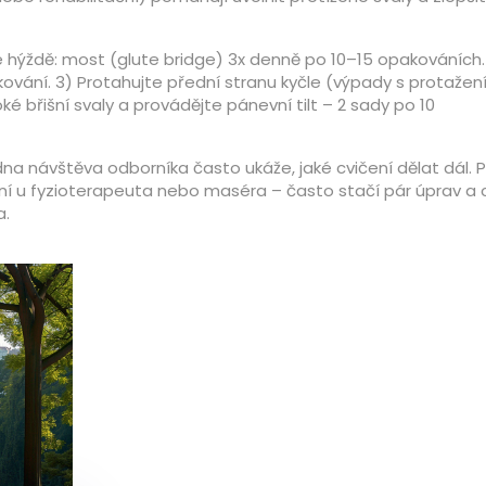
e hýždě: most (glute bridge) 3x denně po 10–15 opakováních.
kování. 3) Protahujte přední stranu kyčle (výpady s protažen
é břišní svaly a provádějte pánevní tilt – 2 sady po 10
na návštěva odborníka často ukáže, jaké cvičení dělat dál. 
ení u fyzioterapeuta nebo maséra – často stačí pár úprav a 
a.