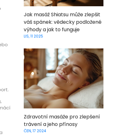
o
Jak masáž Shiatsu může zlepšit
váš spánek: vědecky podložené
výhody a jak to funguje
LIS, 11 2025
nebo
ort.
,
omácí
Zdravotní masáže pro zlepšení
trávení a jeho přínosy
ČEN, 17 2024
 a