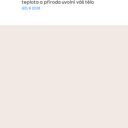
teplota a příroda uvolní váš tělo
LED, 9 2026