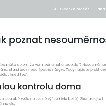
Ájurvédská masáž
Tantr
 jak poznat nesouměrno
ži nebo máte dojem, že vám jedna noha „odejde“? Nesouměrnos
váha, starší úraz nebo špatné návyky. Tady najdete praktické
udělat hned teď.
chlou kontrolu doma
a jsou obě kyčle na stejné výšce (linie boků). Zkontrolujte i
áhne víc.