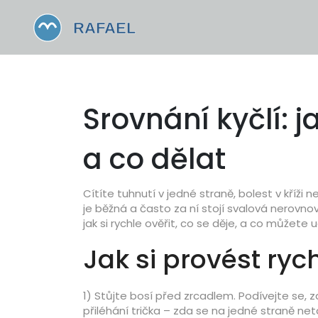
Srovnání kyčlí:
a co dělat
Cítíte tuhnutí v jedné straně, bolest v kří
je běžná a často za ní stojí svalová nerovno
jak si rychle ověřit, co se děje, a co můžete 
Jak si provést ry
1) Stůjte bosí před zrcadlem. Podívejte se, zd
přiléhání trička – zda se na jedné straně net