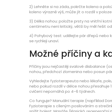
2) Lehněte si na záda, pokrčte kolena a polo
koleno výrazně výš, může jít o rozdíl v poloz
3) Délka nohou: položte prsty na vnitřní kotník
centimetru není kritický, větší by měl řešit od
4) Pohybový test: udělejte pár dřepů nebo kr
se rychleji unaví.
Možné příčiny a kd
Příčiny jsou nejčastěji svalové disbalance (o
nohou, předchozí zlomenina nebo posun pánv
Vyhledejte fyzioterapeuta nebo lékaře, pok
nebo pokud rozdíl v délce nohou přesahuje 
cvičení nepomáhá po 4–6 týdnech.
Co funguje? Manuální terapie (například Dor
Fyzioterapie s cíleným posilováním a strečin
snížit bolest. Masáže (klasická, regenerační 