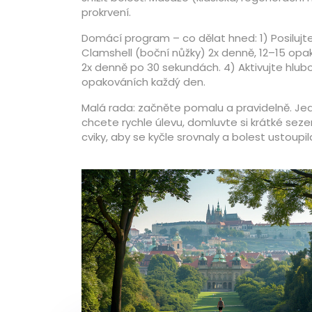
prokrvení.
Domácí program – co dělat hned: 1) Posilujt
Clamshell (boční nůžky) 2x denně, 12–15 opa
2x denně po 30 sekundách. 4) Aktivujte hlubok
opakováních každý den.
Malá rada: začněte pomalu a pravidelně. Jed
chcete rychle úlevu, domluvte si krátké sez
cviky, aby se kyčle srovnaly a bolest ustoupil