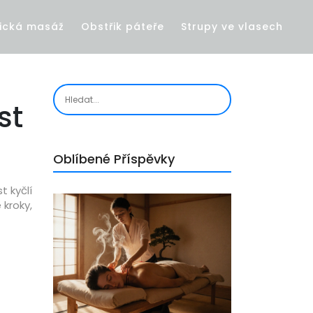
ická masáž
Obstřik páteře
Strupy ve vlasech
st
Oblíbené Příspěvky
t kyčlí
 kroky,