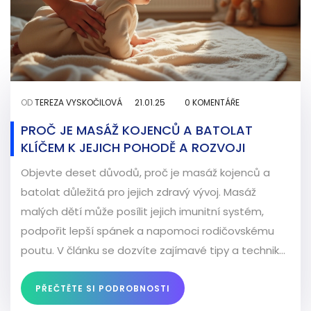
OD
TEREZA VYSKOČILOVÁ
21.01.25
0 KOMENTÁŘE
PROČ JE MASÁŽ KOJENCŮ A BATOLAT
KLÍČEM K JEJICH POHODĚ A ROZVOJI
Objevte deset důvodů, proč je masáž kojenců a
batolat důležitá pro jejich zdravý vývoj. Masáž
malých dětí může posílit jejich imunitní systém,
podpořit lepší spánek a napomoci rodičovskému
poutu. V článku se dozvíte zajímavé tipy a techniky,
jak začít s masáží, a jak taková praxe může ovlivnit
pohodu vašeho dítěte. Podpora dotyků může být
PŘEČTĚTE SI PODROBNOSTI
příjemným zážitkem jak pro dítě, tak pro rodiče.