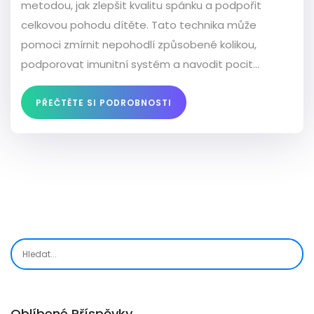
metodou, jak zlepšit kvalitu spánku a podpořit
celkovou pohodu dítěte. Tato technika může
pomoci zmírnit nepohodlí způsobené kolikou,
podporovat imunitní systém a navodit pocit
bezpečí. Pravidelné masáže také posilují vazbu
mezi rodiči a dítětem a mohou napomoci i při
PŘEČTĚTE SI PODROBNOSTI
každodenní rutině. Klíčové je zaměřit se na správné
techniky a rozpoznavat reakce dítěte, aby byla
masáž co nejefektivnější.
Oblíbené Příspěvky