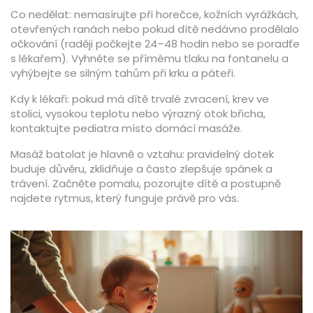
Co nedělat: nemasírujte při horečce, kožních vyrážkách,
otevřených ranách nebo pokud dítě nedávno prodělalo
očkování (raději počkejte 24–48 hodin nebo se poradťe
s lékařem). Vyhněte se přímému tlaku na fontanelu a
vyhýbejte se silným tahům při krku a páteři.
Kdy k lékaři: pokud má dítě trvalé zvracení, krev ve
stolici, vysokou teplotu nebo výrazný otok břicha,
kontaktujte pediatra místo domácí masáže.
Masáž batolat je hlavně o vztahu: pravidelný dotek
buduje důvěru, zklidňuje a často zlepšuje spánek a
trávení. Začněte pomalu, pozorujte dítě a postupně
najdete rytmus, který funguje právě pro vás.