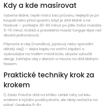
Kdy a kde masírovat
Vyberte klidné, teplé místo bez průvanu. Nejlepší je po
koupeli nebo před spaním, když je dítě klidné a ne
hladové — počkejte 30–60 minut po jídle. Doba masáže:
5–15 minut. Krátká a pravidelná masáž funguje lépe než
dlouhá jednorázová.
Připravte si olej (mandlový, jojobový nebo speciální
dětský olej) — dejte kapku na vnitřní zápěstí a
vyzkoušejte na malém místě kůže, abyste vyloučili
alergii. Zahřejte olej v dlaních a mluvte na dítě klidným
hlasem.
Praktické techniky krok za
krokem
1) Záda: Položte dítě na bříško. Lehké tahy od krku
směrem k hýždím podél páteře, ale nikdy netlačte na
páteř. Opakujte 6–8×.