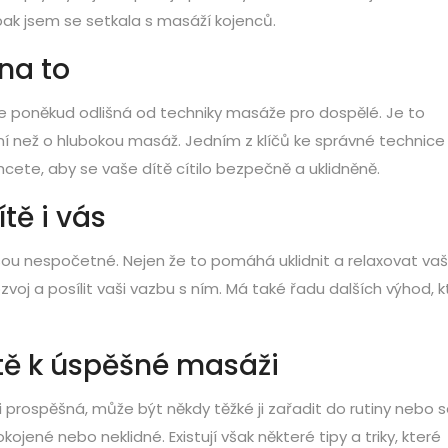
ak jsem se setkala s masáží kojenců.
na to
e poněkud odlišná od techniky masáže pro dospělé. Je to
í než o hlubokou masáž. Jedním z klíčů ke správné technice
cete, aby se vaše dítě cítilo bezpečně a uklidněně.
tě i vás
sou nespočetné. Nejen že to pomáhá uklidnit a relaxovat va
zvoj a posílit vaši vazbu s ním. Má také řadu dalších výhod, k
stě k úspěšné masáži
 prospěšná, může být někdy těžké ji zařadit do rutiny nebo s
ojené nebo neklidné. Existují však některé tipy a triky, které