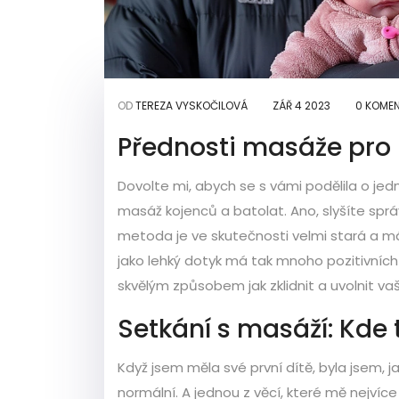
OD
TEREZA VYSKOČILOVÁ
ZÁŘ 4 2023
0 KOME
Přednosti masáže pro 
Dovolte mi, abych se s vámi podělila o jedn
masáž kojenců a batolat. Ano, slyšíte sprá
metoda je ve skutečnosti velmi stará a m
jako lehký dotyk má tak mnoho pozitivníc
skvělým způsobem jak zklidnit a uvolnit vaš
Setkání s masáží: Kde 
Když jsem měla své první dítě, byla jsem, j
normální. A jednou z věcí, které mě nejvíce 