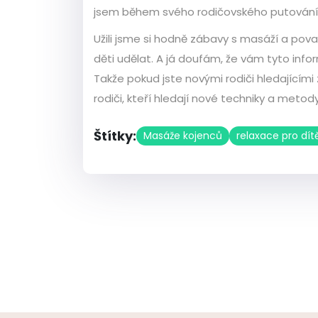
jsem během svého rodičovského putování o
Užili jsme si hodně zábavy s masáží a považ
děti udělat. A já doufám, že vám tyto inf
Takže pokud jste novými rodiči hledajícími 
rodiči, kteří hledají nové techniky a meto
Štítky:
Masáže kojenců
relaxace pro dít