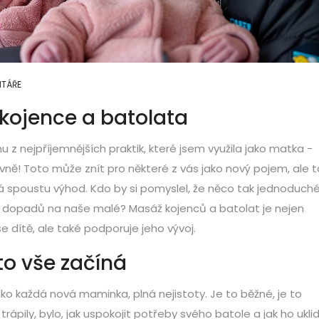
NTÁŘE
kojence a batolata
u z nejpříjemnějších praktik, které jsem využila jako matka -
vně! Toto může znít pro některé z vás jako nový pojem, ale 
á spoustu výhod. Kdo by si pomyslel, že něco tak jednoduch
h dopadů na naše malé? Masáž kojenců a batolat je nejen
e dítě, ale také podporuje jeho vývoj.
to vše začíná
ako každá nová maminka, plná nejistoty. Je to běžné, je to
trápily, bylo, jak uspokojit potřeby svého batole a jak ho uklid