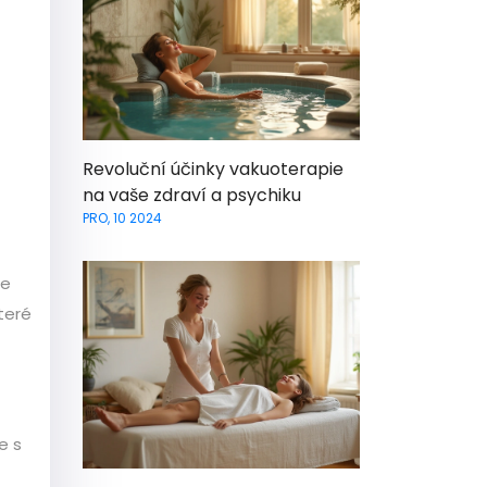
Revoluční účinky vakuoterapie
na vaše zdraví a psychiku
PRO, 10 2024
še
teré
e s