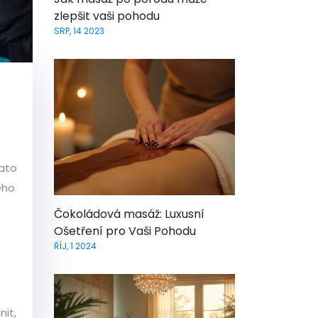
zlepšit vaši pohodu
SRP, 14 2023
tato
ého
Čokoládová masáž: Luxusní
Ošetření pro Vaši Pohodu
ŘÍJ, 1 2024
nit,