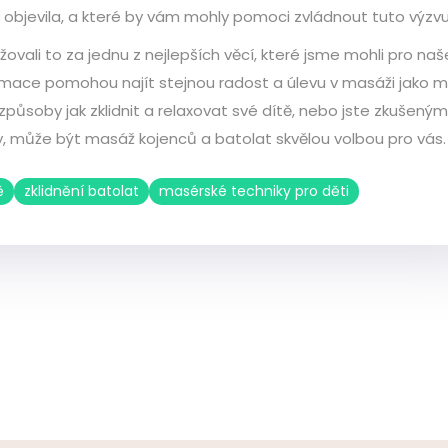
bjevila, a které by vám mohly pomoci zvládnout tuto výzvu
ovali to za jednu z nejlepších věcí, které jsme mohli pro naš
ormace pomohou najít stejnou radost a úlevu v masáži jako m
způsoby jak zklidnit a relaxovat své dítě, nebo jste zkušeným
dy, může být masáž kojenců a batolat skvělou volbou pro vás.
ě
zklidnění batolat
masérské techniky pro děti