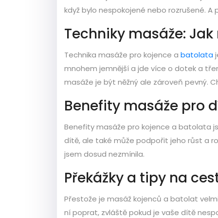
když bylo nespokojené nebo rozrušené. A p
Techniky masáže: Jak 
Technika masáže pro kojence a
batolata
j
mnohem jemnější a jde více o dotek a třen
masáže je být něžný ale zároveň pevný. Ch
Benefity masáže pro dí
Benefity masáže pro kojence a batolata j
dítě, ale také může podpořit jeho růst a ro
jsem dosud nezmínila.
Překážky a tipy na ce
Přestože je masáž kojenců a batolat velmi
ní poprat, zvláště pokud je vaše dítě nespok