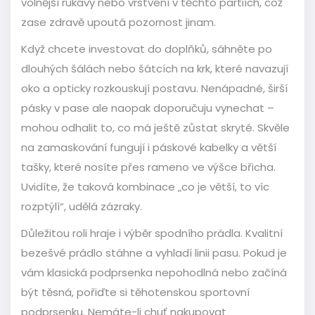
volnější rukávy nebo vrstvení v těchto partiích, což
zase zdravě upoutá pozornost jinam.
Když chcete investovat do doplňků, sáhněte po
dlouhých šálách nebo šátcích na krk, které navazují
oko a opticky rozkouskují postavu. Nenápadné, širší
pásky v pase ale naopak doporučuju vynechat –
mohou odhalit to, co má ještě zůstat skryté. Skvěle
na zamaskování fungují i páskové kabelky a větší
tašky, které nosíte přes rameno ve výšce břicha.
Uvidíte, že taková kombinace „co je větší, to víc
rozptýlí“, udělá zázraky.
Důležitou roli hraje i výběr spodního prádla. Kvalitní
bezešvé prádlo stáhne a vyhladí linii pasu. Pokud je
vám klasická podprsenka nepohodlná nebo začíná
být těsná, pořiďte si těhotenskou sportovní
podprsenku. Nemáte-li chuť nakupovat