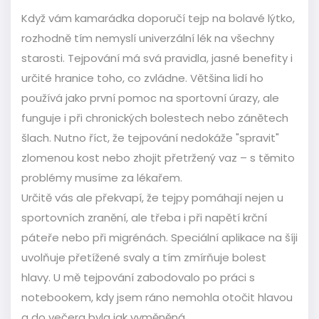
Když vám kamarádka doporučí tejp na bolavé lýtko,
rozhodně tím nemyslí univerzální lék na všechny
starosti. Tejpování má svá pravidla, jasné benefity i
určité hranice toho, co zvládne. Většina lidí ho
používá jako první pomoc na sportovní úrazy, ale
funguje i při chronických bolestech nebo zánětech
šlach. Nutno říct, že tejpování nedokáže "spravit"
zlomenou kost nebo zhojit přetržený vaz – s těmito
problémy musíme za lékařem.
Určitě vás ale překvapí, že tejpy pomáhají nejen u
sportovních zranění, ale třeba i při napětí krční
páteře nebo při migrénách. Speciální aplikace na šíji
uvolňuje přetížené svaly a tím zmírňuje bolest
hlavy. U mě tejpování zabodovalo po práci s
notebookem, kdy jsem ráno nemohla otočit hlavou
a do večera byla jak vyměněná.