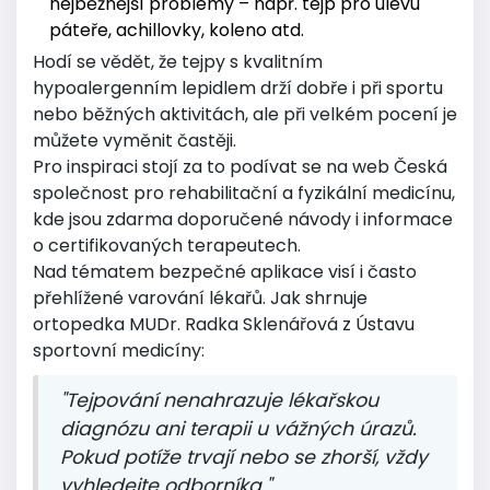
nejběžnější problémy – např. tejp pro úlevu
páteře, achillovky, koleno atd.
Hodí se vědět, že tejpy s kvalitním
hypoalergenním lepidlem drží dobře i při sportu
nebo běžných aktivitách, ale při velkém pocení je
můžete vyměnit častěji.
Pro inspiraci stojí za to podívat se na web Česká
společnost pro rehabilitační a fyzikální medicínu,
kde jsou zdarma doporučené návody i informace
o certifikovaných terapeutech.
Nad tématem bezpečné aplikace visí i často
přehlížené varování lékařů. Jak shrnuje
ortopedka MUDr. Radka Sklenářová z Ústavu
sportovní medicíny:
"Tejpování nenahrazuje lékařskou
diagnózu ani terapii u vážných úrazů.
Pokud potíže trvají nebo se zhorší, vždy
vyhledejte odborníka."