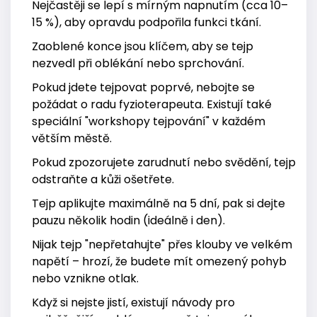
Nejčastěji se lepí s mírným napnutím (cca 10–
15 %), aby opravdu podpořila funkci tkání.
Zaoblené konce jsou klíčem, aby se tejp
nezvedl při oblékání nebo sprchování.
Pokud jdete tejpovat poprvé, nebojte se
požádat o radu fyzioterapeuta. Existují také
speciální "workshopy tejpování" v každém
větším městě.
Pokud zpozorujete zarudnutí nebo svědění, tejp
odstraňte a kůži ošetřete.
Tejp aplikujte maximálně na 5 dní, pak si dejte
pauzu několik hodin (ideálně i den).
Nijak tejp "nepřetahujte" přes klouby ve velkém
napětí – hrozí, že budete mít omezený pohyb
nebo vznikne otlak.
Když si nejste jistí, existují návody pro