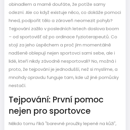
obinadlem a marně doufáte, že potíže samy
odezní. Ale co když existuje něco, co dokáže pomoci
hned, podpořit tělo a zároveň neomezit pohyb?
Tejpování zažilo v posledních letech doslova boom
– od sportovišť až po ordinace fyzioterapeutů. Co
stojí za jeho úspěchem a proč jím momentálně
nadšeně oblepují nejen sportovci sami sebe, ale i
lidé, kteří nikdy závodně nesportovali? No, možná i
proto, že tejpování je jednodušší, než si myslíme, a
mnohdy opravdu funguje tam, kde už jiné pomůcky
nestačí.
Tejpování: První pomoc
nejen pro sportovce
Někdo tomu říká "barevné proužky lepené na kůži",