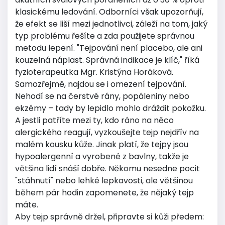
klasickému ledování. Odborníci však upozorňují,
že efekt se liší mezi jednotlivci, záleží na tom, jaký
typ problému řešíte a zda použijete správnou
metodu lepení. "Tejpování není placebo, ale ani
kouzelná náplast. Správná indikace je klíč," říká
fyzioterapeutka Mgr. Kristýna Horáková.
Samozřejmě, najdou se i omezení tejpování.
Nehodí se na čerstvé rány, popáleniny nebo
ekzémy – tady by lepidlo mohlo dráždit pokožku.
A jestli patříte mezi ty, kdo ráno na něco
alergického reagují, vyzkoušejte tejp nejdřív na
malém kousku kůže. Jinak platí, že tejpy jsou
hypoalergenní a vyrobené z bavlny, takže je
většina lidí snáší dobře. Někomu nesedne pocit
"stáhnutí" nebo lehké lepkavosti, ale většinou
během pár hodin zapomenete, že nějaký tejp
máte.
Aby tejp správně držel, připravte si kůži předem: