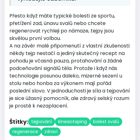
Přesto když máte typické bolesti ze sportu,
přetížení zad, únavu svalů nebo chcete
regenerovat rychleji po námaze, tejpy jsou
skvělou první volbou.
A na závěr malé připomenutí z vlastní zkušenosti:
někdy tejp nestačí a jediný skutečný recept na
pohodu je včasná pauza, protahování a žádné
podceňování signálů těla. Protože i když nás
technologie posunou daleko, mizerné sezení u
stolu nebo honba za výkonem mají pořád
poslední slovo. V jednoduchosti je síla a tejpování
je sice úžasný pomocník, ale zdravý selský rozum
je prostě k nezaplacení.
Štítky:
tejpování
kinesiotaping
bolest svalů
regenerace
zdraví