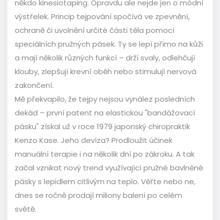
někdo kinesiotaping. Opravdu ale nejde jen o módní
výstřelek. Princip tejpování spočívá ve zpevnění,
ochraně či uvolnění určité části těla pomocí
speciálních pružných pásek. Ty se lepí přímo na kůži
a mají několik různých funkcí – drží svaly, odlehčují
klouby, zlepšují krevní oběh nebo stimulují nervová
zakončení.
Mě překvapilo, že tejpy nejsou vynález posledních
dekád – první patent na elastickou "bandážovací
pásku" získal už v roce 1979 japonský chiropraktik
Kenzo Kase. Jeho devíza? Prodloužit účinek
manuální terapie i na několik dní po zákroku. A tak
začal vznikat nový trend využívající pružné bavlněné
pásky s lepidlem citlivým na teplo. Věřte nebo ne,
dnes se ročně prodají miliony balení po celém
světě.