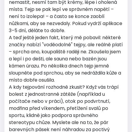
nemastit, nesmí tam být krémy, lépe i oholená
místa. Tejp se pak lepí ve správném napětí –
není to izolepa! – a často se konce zaoblí
nůžkami, aby se nezvedaly. Pokud vydrží aplikace
3–5 dní, děláte to dobře.
A teď ještě jeden fakt, který mě pobavil: některé
značky nabízí "voděodolné" tejpy, ale reálně platí
– sprcha ano, koupaliště raději ne. Zkoušela jsem
a lepí i po dešti, ale sauna nebo bazén jsou
kámen úrazu. Po několika dnech tejp jemně
sloupněte pod sprchou, aby se nedráždila kůže a
místo dobře osušila.
A kdy tejpování rozhodně zkusit? Když vás trápí
bolest z jednostranné zátěže (například u
počítače nebo v práci), otok po podvrtnutí,
modřina před víkendem, přetížení svalů po
sportu, klidně jako podpora správného
stereotypu chůze. Myslete ale na to, že pár
barevných pásek není náhradou za poctivý