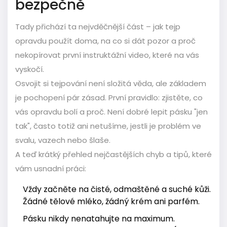
bezpečně
Tady přichází ta nejvděčnější část – jak tejp
opravdu použít doma, na co si dát pozor a proč
nekopírovat první instruktážní video, které na vás
vyskočí.
Osvojit si tejpování není složitá věda, ale základem
je pochopení pár zásad. První pravidlo: zjistěte, co
vás opravdu bolí a proč. Není dobré lepit pásku "jen
tak", často totiž ani netušíme, jestli je problém ve
svalu, vazech nebo šlaše.
A teď krátký přehled nejčastějších chyb a tipů, které
vám usnadní práci:
Vždy začněte na čisté, odmaštěné a suché kůži.
Žádné tělové mléko, žádný krém ani parfém.
Pásku nikdy nenatahujte na maximum.