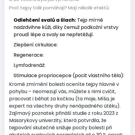
Proč tejpy tolik pomáhají? Mají několik efektů:
Odlehčení svalů a šlach:
Tejp mírně
nadzdvihne kůži, díky čemuž podkožní vrstvy
proudí lépe a svaly se nepřetěžují.
Zlepšení cirkulace:
Regenerace:
Lymfodrenáž:
Stimulace propriocepce (pocit vlastního těla):
Kromě zmírnění bolesti oceníte tejpy hlavně v
pohybu – neomezují vás, můžete s nimi cvičit,
pracovat i běhat za kočkou (ta moje, Míša, je
expert na všechny druhy nenápadného útěku).
Zajímavý poznatek přináší studie z roku 2023 z
Masarykovy univerzity, která potvrdila, že
tejpování skutečně snižuje pocity bolesti při
akutních svalových poraněních až o 30 % oproti