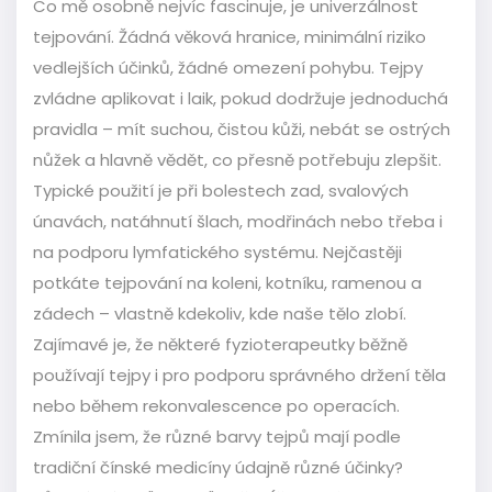
Co mě osobně nejvíc fascinuje, je univerzálnost
tejpování. Žádná věková hranice, minimální riziko
vedlejších účinků, žádné omezení pohybu. Tejpy
zvládne aplikovat i laik, pokud dodržuje jednoduchá
pravidla – mít suchou, čistou kůži, nebát se ostrých
nůžek a hlavně vědět, co přesně potřebuju zlepšit.
Typické použití je při bolestech zad, svalových
únavách, natáhnutí šlach, modřinách nebo třeba i
na podporu lymfatického systému. Nejčastěji
potkáte tejpování na koleni, kotníku, ramenou a
zádech – vlastně kdekoliv, kde naše tělo zlobí.
Zajímavé je, že některé fyzioterapeutky běžně
používají tejpy i pro podporu správného držení těla
nebo během rekonvalescence po operacích.
Zmínila jsem, že různé barvy tejpů mají podle
tradiční čínské medicíny údajně různé účinky?