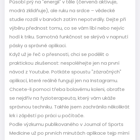
Působí prý na "energii" v těle (červená aktivuje,
modrá zklidňuje), ale ruku na srdce – vědecké
studie rozdíl v barvách zatím nepotvrdily. Dejte při
výběru přednost tomu, co se vám líbí nebo nejvíc
hodí k triku. Samotná funkčnost se skrývá v napnutí
pásky a správné aplikaci.
Když už je řeč o přesnosti, chci se podělit o
praktickou zkušenost: nespoléhejte jen na první
návod z Youtube. Potkáte spoustu "zázračných"
aplikací, které reálně fungují jen na Instagramu.
Chcete-li pomoci třeba bolavému koleni, obraťte
se nejdřív na fyzioterapeuta, který vám ukáže
správnou techniku. Takhle jsem zachránila několikrát
krk i zápěstí po práci u počítače.
Podle výzkumu publikovaného v Journal of Sports
Medicine už po prvních minutách aplikace tejp mírní